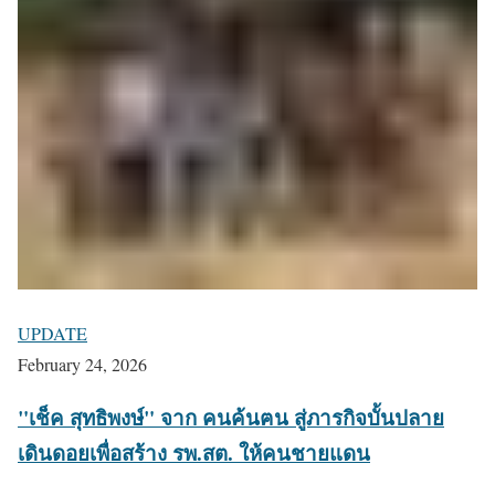
UPDATE
February 24, 2026
"เช็ค สุทธิพงษ์" จาก คนค้นฅน สู่ภารกิจบั้นปลาย
เดินดอยเพื่อสร้าง รพ.สต. ให้คนชายแดน