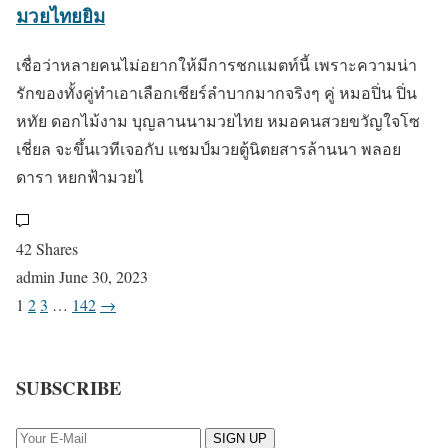
มวยไทยยิม
เชื่อว่าหลายคนไม่อยากให้มีการชกแมตท์นี้ เพราะความน่า
รักของทั้งคู่ทำเอาเลือกเชียร์ลำบากมากจริงๆ คู่ หมอปิ่น ปิ่น
หทัย ดอกไม้งาม บุญลานนามวยไทย หมอคนสวยขวัญใจโซ
เชี่ยล จะขึ้นเวทีเจอกับ แชมป์มวยตู้นิตยสารล้านนา พลอย
ดารา หยกฟ้ามวยไ
42 Shares
admin
June 30, 2023
P
1
2
3
…
142
→
o
SUBSCRIBE
s
t
SIGN UP