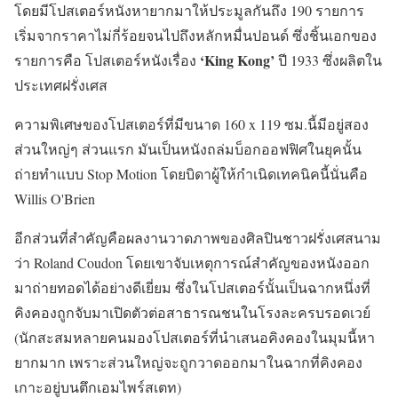
โดยมีโปสเตอร์หนังหายากมาให้ประมูลกันถึง 190 รายการ
เริ่มจากราคาไม่กี่ร้อยจนไปถึงหลักหมื่นปอนด์ ซึ่งชิ้นเอกของ
‘King Kong’
รายการคือ โปสเตอร์หนังเรื่อง
ปี 1933 ซึ่งผลิตใน
ประเทศฝรั่งเศส
ความพิเศษของโปสเตอร์ที่มีขนาด 160 x 119 ซม.นี้มีอยู่สอง
ส่วนใหญ่ๆ ส่วนแรก มันเป็นหนังถล่มบ็อกออฟฟิศในยุคนั้น
ถ่ายทำแบบ Stop Motion โดยบิดาผู้ให้กำเนิดเทคนิคนี้นั่นคือ
Willis O'Brien
อีกส่วนที่สำคัญคือผลงานวาดภาพของศิลปินชาวฝรั่งเศสนาม
ว่า Roland Coudon โดยเขาจับเหตุการณ์สำคัญของหนังออก
มาถ่ายทอดได้อย่างดีเยี่ยม ซึ่งในโปสเตอร์นั้นเป็นฉากหนึ่งที่
คิงคองถูกจับมาเปิดตัวต่อสาธารณชนในโรงละครบรอดเวย์
(นักสะสมหลายคนมองโปสเตอร์ที่นำเสนอคิงคองในมุมนี้หา
ยากมาก เพราะส่วนใหญ่จะถูกวาดออกมาในฉากที่คิงคอง
เกาะอยู่บนตึกเอมไพร์สเตท)