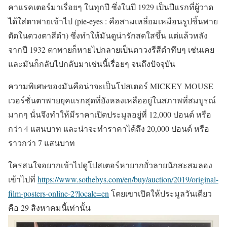
คาแรคเตอร์มาเรื่อยๆ ในทุกปี ซึ่งในปี 1929 เป็นปีแรกที่ผู้วาด
ได้ใส่ตาพายเข้าไป (pie-eyes : คือสามเหลี่ยมเหมือนรูปชิ้นพาย
ตัดในดวงตาสีดำ) ซึ่งทำให้มันดูน่ารักสดใสขึ้น แต่แล้วหลัง
จากปี 1932 ตาพายก็หายไปกลายเป็นตาวงรีสีดำทึบๆ เช่นเคย
และมันก็กลับไปกลับมาเช่นนี้เรื่อยๆ จนถึงปัจจุบัน
ความพิเศษของมันคือน่าจะเป็นโปสเตอร์ MICKEY MOUSE
เวอร์ชั่นตาพายยุคแรกสุดที่ยังหลงเหลืออยู่ในสภาพที่สมบูรณ์
มากๆ นั่นจึงทำให้มีราคาเปิดประมูลอยู่ที่ 12,000 ปอนด์ หรือ
กว่า 4 แสนบาท และน่าจะทำราคาได้ถึง 20,000 ปอนด์ หรือ
ราวกว่า 7 แสนบาท
ใครสนใจอยากเข้าไปดูโปสเตอร์หายากยั่วลายนักสะสมลอง
เข้าไปที่
https://www.sothebys.com/en/buy/auction/2019/original-
film-posters-online-2?locale=en
โดยเขาเปิดให้ประมูลวันเดียว
คือ 29 สิงหาคมนี้เท่านั้น