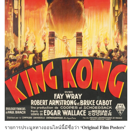
‘Original Film Posters’
รายการประมูลทางออนไลน์นี้มีชื่อว่า