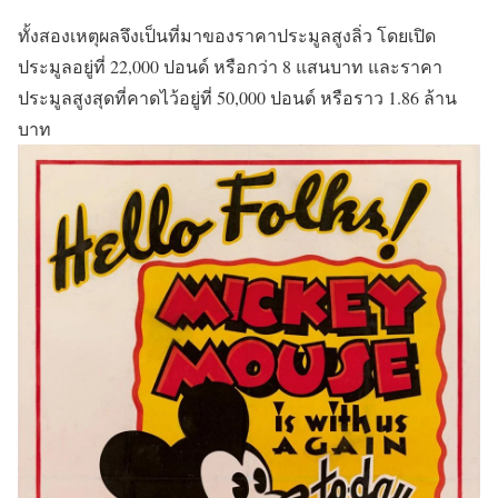
ทั้งสองเหตุผลจึงเป็นที่มาของราคาประมูลสูงลิ่ว โดยเปิด
ประมูลอยู่ที่ 22,000 ปอนด์ หรือกว่า 8 แสนบาท และราคา
ประมูลสูงสุดที่คาดไว้อยู่ที่ 50,000 ปอนด์ หรือราว 1.86 ล้าน
บาท