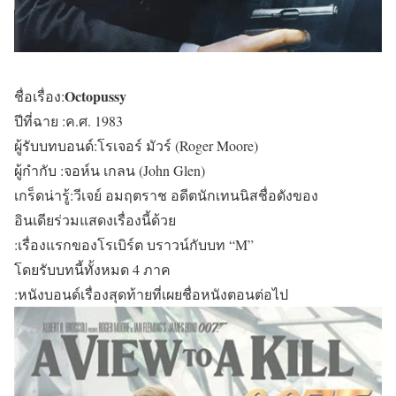
Octopussy
ชื่อเรื่อง:
ปีที่ฉาย :ค.ศ. 1983
ผู้รับบทบอนด์:โรเจอร์ มัวร์ (Roger Moore)
ผู้กำกับ :จอห์น เกลน (John Glen)
เกร็ดน่ารู้:วีเจย์ อมฤตราช อดีตนักเทนนิสชื่อดังของ
อินเดียร่วมแสดงเรื่องนี้ด้วย
:เรื่องแรกของโรเบิร์ต บราวน์กับบท “M”
โดยรับบทนี้ทั้งหมด 4 ภาค
:หนังบอนด์เรื่องสุดท้ายที่เผยชื่อหนังตอนต่อไป