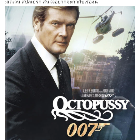
:สตีเว่น สปีลเบิร์ก สนใจอยากจะกำกับเรื่องนี้