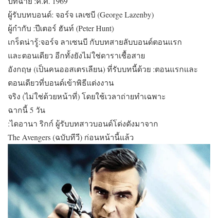
ปีที่ฉาย :ค.ศ. 1969
ผู้รับบทบอนด์: จอร์จ เลเซบี (George Lazenby)
ผู้กำกับ :ปีเตอร์ ฮันท์ (Peter Hunt)
เกร็ดน่ารู้:จอร์จ ลาเซนบี กับบทสายลับบอนด์ตอนแรก
และตอนเดียว อีกทั้งยังไม่ใช่ดาราเชื้อสาย
อังกฤษ (เป็นคนออสเตรเลียน) ที่รับบทนี้ด้วย :ตอนแรกและ
ตอนเดียวที่บอนด์เข้าพิธีแต่งงาน
จริง (ไม่ใช่ด้วยหน้าที่) โดยใช้เวลาถ่ายทำเฉพาะ
ฉากนี้ 5 วัน
:ไดอานา ริกก์ ผู้รับบทสาวบอนด์โด่งดังมาจาก
The Avengers (ฉบับทีวี) ก่อนหน้านี้แล้ว