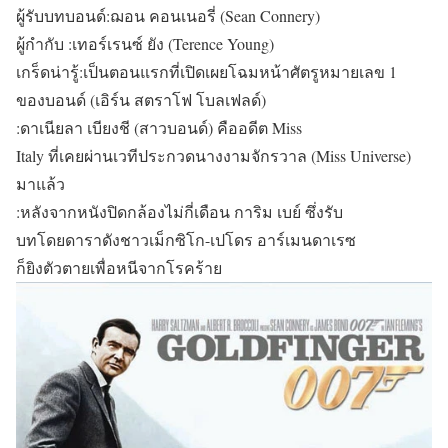
ผู้รับบทบอนด์:ฌอน คอนเนอรี่ (Sean Connery)
ผู้กำกับ :เทอร์เรนซ์ ยัง (Terence Young)
เกร็ดน่ารู้:เป็นตอนแรกที่เปิดเผยโฉมหน้าศัตรูหมายเลข 1
ของบอนด์ (เอิร์น สตราโฟ โบลเฟลด์)
:ดาเนียลา เบียงชี (สาวบอนด์) คืออดีต Miss
Italy ที่เคยผ่านเวทีประกวดนางงามจักรวาล (Miss Universe)
มาแล้ว
:หลังจากหนังปิดกล้องไม่กี่เดือน การิม เบย์ ซึ่งรับ
บทโดยดาราดังชาวเม็กซิโก-เปโดร อาร์เมนดาเรซ
ก็ยิงตัวตายเพื่อหนีจากโรคร้าย