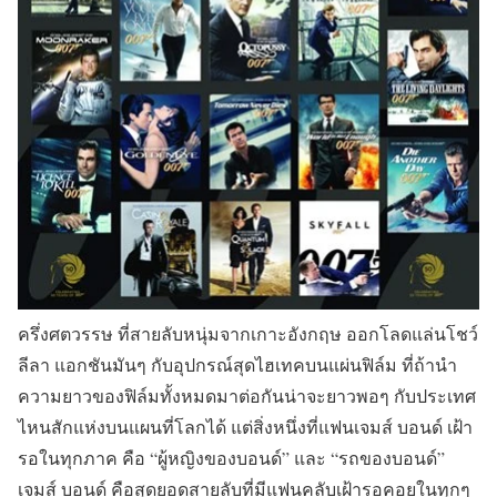
ครึ่งศตวรรษ ที่สายลับหนุ่มจากเกาะอังกฤษ ออกโลดแล่นโชว์
ลีลา แอกชันมันๆ กับอุปกรณ์สุดไฮเทคบนแผ่นฟิล์ม ที่ถ้านำ
ความยาวของฟิล์มทั้งหมดมาต่อกันน่าจะยาวพอๆ กับประเทศ
ไหนสักแห่งบนแผนที่โลกได้ แต่สิ่งหนึ่งที่แฟนเจมส์ บอนด์ เฝ้า
รอในทุกภาค คือ “ผู้หญิงของบอนด์” และ “รถของบอนด์”
เจมส์ บอนด์ คือสุดยอดสายลับที่มีแฟนคลับเฝ้ารอคอยในทุกๆ