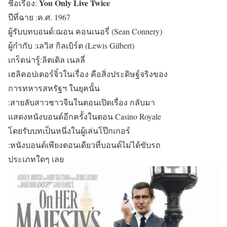
You Only Live Twice
ชื่อเรื่อง:
ปีที่ฉาย :ค.ศ. 1967
ผู้รับบทบอนด์:ฌอน คอนเนอรี่ (Sean Connery)
ผู้กำกับ :เลวิส กิลเบิร์ต (Lewis Gilbert)
เกร็ดน่ารู้:ลิตเติล เนลลี่
เฮลิคอปเตอร์จิ๋วในเรื่อง คือสิ่งประดิษฐ์จริงของ
การทหารสหรัฐฯ ในยุคนั้น
:สายลับสาวชาวจีนในตอนเปิดเรื่อง กลับมา
แสดงหนังบอนด์อีกครั้งในตอน Casino Royale
โดยรับบทเป็นหนึ่งในผู้เล่นโป๊กเกอร์
:หนังบอนด์เพียงตอนเดียวที่บอนด์ไม่ได้ขับรถ
ประเภทใดๆ เลย