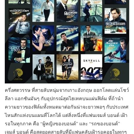
ครึ่งศตวรรษ ที่สายลับหนุ่มจากเกาะอังกฤษ ออกโลดแล่นโชว์
ลีลา แอกชันมันๆ กับอุปกรณ์สุดไฮเทคบนแผ่นฟิล์ม ที่ถ้านำ
ความยาวของฟิล์มทั้งหมดมาต่อกันน่าจะยาวพอๆ กับประเทศ
ไหนสักแห่งบนแผนที่โลกได้ แต่สิ่งหนึ่งที่แฟนเจมส์ บอนด์ เฝ้า
รอในทุกภาค คือ “ผู้หญิงของบอนด์” และ “รถของบอนด์”
เจมส์ บอนด์ คือสุดยอดสายลับที่มีแฟนคลับเฝ้ารอคอยในทุกๆ