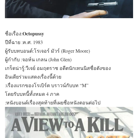
Octopussy
ชื่อเรื่อง:
ปีที่ฉาย :ค.ศ. 1983
ผู้รับบทบอนด์:โรเจอร์ มัวร์ (Roger Moore)
ผู้กำกับ :จอห์น เกลน (John Glen)
เกร็ดน่ารู้:วีเจย์ อมฤตราช อดีตนักเทนนิสชื่อดังของ
อินเดียร่วมแสดงเรื่องนี้ด้วย
:เรื่องแรกของโรเบิร์ต บราวน์กับบท “M”
โดยรับบทนี้ทั้งหมด 4 ภาค
:หนังบอนด์เรื่องสุดท้ายที่เผยชื่อหนังตอนต่อไป