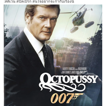
:สตีเว่น สปีลเบิร์ก สนใจอยากจะกำกับเรื่องนี้