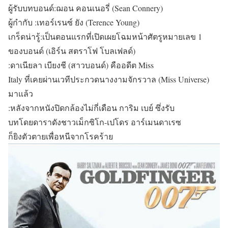
ผู้รับบทบอนด์:ฌอน คอนเนอรี่ (Sean Connery)
ผู้กำกับ :เทอร์เรนซ์ ยัง (Terence Young)
เกร็ดน่ารู้:เป็นตอนแรกที่เปิดเผยโฉมหน้าศัตรูหมายเลข 1
ของบอนด์ (เอิร์น สตราโฟ โบลเฟลด์)
:ดาเนียลา เบียงชี (สาวบอนด์) คืออดีต Miss
Italy ที่เคยผ่านเวทีประกวดนางงามจักรวาล (Miss Universe)
มาแล้ว
:หลังจากหนังปิดกล้องไม่กี่เดือน การิม เบย์ ซึ่งรับ
บทโดยดาราดังชาวเม็กซิโก-เปโดร อาร์เมนดาเรซ
ก็ยิงตัวตายเพื่อหนีจากโรคร้าย