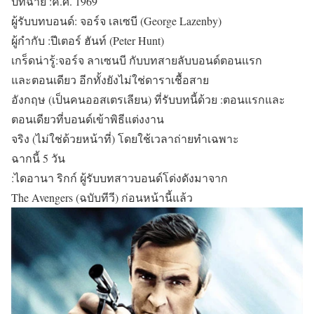
ปีที่ฉาย :ค.ศ. 1969
ผู้รับบทบอนด์: จอร์จ เลเซบี (George Lazenby)
ผู้กำกับ :ปีเตอร์ ฮันท์ (Peter Hunt)
เกร็ดน่ารู้:จอร์จ ลาเซนบี กับบทสายลับบอนด์ตอนแรก
และตอนเดียว อีกทั้งยังไม่ใช่ดาราเชื้อสาย
อังกฤษ (เป็นคนออสเตรเลียน) ที่รับบทนี้ด้วย :ตอนแรกและ
ตอนเดียวที่บอนด์เข้าพิธีแต่งงาน
จริง (ไม่ใช่ด้วยหน้าที่) โดยใช้เวลาถ่ายทำเฉพาะ
ฉากนี้ 5 วัน
:ไดอานา ริกก์ ผู้รับบทสาวบอนด์โด่งดังมาจาก
The Avengers (ฉบับทีวี) ก่อนหน้านี้แล้ว