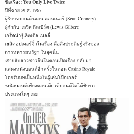
You Only Live Twice
ชื่อเรื่อง:
ปีที่ฉาย :ค.ศ. 1967
ผู้รับบทบอนด์:ฌอน คอนเนอรี่ (Sean Connery)
ผู้กำกับ :เลวิส กิลเบิร์ต (Lewis Gilbert)
เกร็ดน่ารู้:ลิตเติล เนลลี่
เฮลิคอปเตอร์จิ๋วในเรื่อง คือสิ่งประดิษฐ์จริงของ
การทหารสหรัฐฯ ในยุคนั้น
:สายลับสาวชาวจีนในตอนเปิดเรื่อง กลับมา
แสดงหนังบอนด์อีกครั้งในตอน Casino Royale
โดยรับบทเป็นหนึ่งในผู้เล่นโป๊กเกอร์
:หนังบอนด์เพียงตอนเดียวที่บอนด์ไม่ได้ขับรถ
ประเภทใดๆ เลย