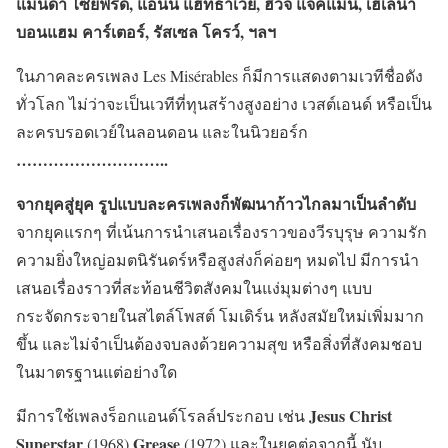
แมนด้า ไซย์ฟรี้ด, แอนน์ แฮทธาเวย์, ฮิวจ์ แจ็คแมน, เฮเลนา
บอนแฮม คาร์เตอร์, รัสเซล โครว์, ฯลฯ
ในภาคละครเพลง Les Misérables ก็มีการแสดงตามเวทีชื่อดัง
ทั่วโลก ไม่ว่าจะเป็นเวทีที่ทุนสร้างสูงอย่าง เวสต์เอนด์ หรือเป็น
ละครบรอดเวย์ในลอนดอน และในนิวยอร์ก
………………………..
จากยุคสู่ยุค รูปแบบละครเพลงก็พัฒนาก้าวไกลมาเป็นลำดับ
จากยุคแรกๆ ที่เน้นการนำเสนอเรื่องราวของวีรบุรุษ ความรัก
ความยิ่งใหญ่อมตนิรันดร์หรือสูงส่งก็ค่อยๆ หมดไป มีการนำ
เสนอเรื่องราวที่สะท้อนชีวิตสังคมในแง่มุมต่างๆ แบบ
กระจัดกระจายในสไตล์โพสต์ โมเดิร์น หลังสมัยใหม่เพิ่มมาก
ขึ้น และไม่จำเป็นต้องจบลงด้วยความสุข หรือสิ่งที่สังคมชอบ
ในมาตรฐานแต่อย่างใด
Jesus Christ
มีการใช้เพลงร็อกแอนด์โรลล์ประกอบ เช่น
Superstar
Grease
(1968)
(1972) และในยุคต่อจากนี้ นับ