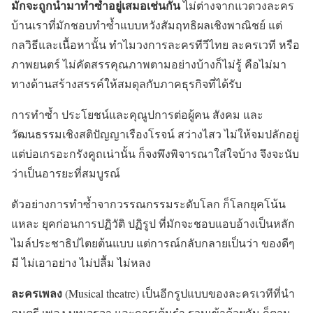
มักจะถูกนำมาทำซ้ำอยู่เสมอเช่นกัน
ไม่ต่างจากแวดวงละคร
บ้านเราที่มักชอบทำซ้ำแบบหวังสัมฤทธิผลเชิงพาณิชย์ แต่
กลวิธีและเนื้อหานั้น ทำไมวงการละครทีวีไทย ละครเวที หรือ
ภาพยนตร์ ไม่คัดสรรคุณภาพตามอย่างบ้างก็ไม่รู้ คือไม่มา
ทางด้านสร้างสรรค์ให้สมดุลกับภาคธุรกิจที่ได้รับ
การทำซ้ำ ประโยชน์และคุณูปการต่อผู้คน สังคม และ
วัฒนธรรมเชิงสติปัญญาเรืองโรจน์ สว่างไสว ไม่ให้จมปลักอยู่
แต่บ่อเกรอะกรังคูถเน่านั้น ก็จงพึงพิจารณาใส่ใจบ้าง จึงจะนับ
ว่าเป็นอารยะที่สมบูรณ์
ตัวอย่างการทำซ้ำจากวรรณกรรมระดับโลก ก็โลกยุคโน้น
แหละ ยุคก่อนการปฏิวัติ ปฏิรูป ที่มักจะชอบแอบอ้างเป็นหลัก
ไมล์ประชาธิปไตยต้นแบบ แต่การณ์กลับกลายเป็นว่า ของดีๆ
มี ไม่เอาอย่าง ไม่ปลื้ม ไม่หลง
ละครเพลง
(Musical theatre) เป็นอีกรูปแบบของละครเวทีที่นำ
ดนตรี เพลง บทเจรจา และการเต้นรำ รวมเข้าด้วยกัน ก็ตาม