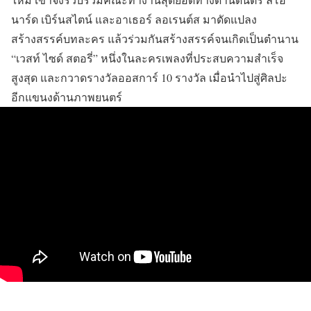
นาร์ด เบิร์นสไตน์ และอาเธอร์ ลอเรนต์ส มาดัดแปลง
สร้างสรรค์บทละคร แล้วร่วมกันสร้างสรรค์จนเกิดเป็นตำนาน
“เวสท์ ไซด์ สตอรี่” หนึ่งในละครเพลงที่ประสบความสำเร็จ
สูงสุด และกวาดรางวัลออสการ์ 10 รางวัล เมื่อนำไปสู่ศิลปะ
อีกแขนงด้านภาพยนตร์