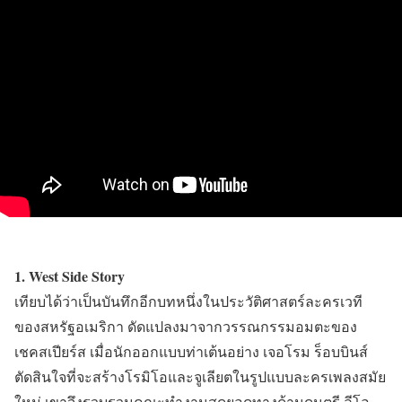
1. West Side Story
เทียบได้ว่าเป็นบันทึกอีกบทหนึ่งในประวัติศาสตร์ละครเวที
ของสหรัฐอเมริกา ดัดแปลงมาจากวรรณกรรมอมตะของ
เชคสเปียร์ส เมื่อนักออกแบบท่าเต้นอย่าง เจอโรม ร็อบบินส์
ตัดสินใจที่จะสร้างโรมิโอและจูเลียตในรูปแบบละครเพลงสมัย
ใหม่ เขาจึงรวบรวมคณะทำงานสุดยอดทางด้านดนตรี ลีโอ