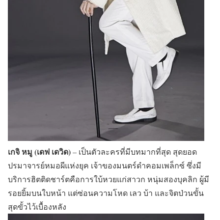
เกจิ หมู (เดฟ เดวิด)
– เป็นตัวละครที่มีบทมากที่สุด สุดยอด
ปรมาจารย์หมอผีแห่งยุค เจ้าของมนตร์ดำคอมเพล็กซ์ ซึ่งมี
บริการฮิตติดชาร์ตคือการใบ้หวยแก่สาวก หนุ่มสองบุคลิก ผู้มี
รอยยิ้มบนใบหน้า แต่ซ่อนความโหด เลว บ้า และจิตป่วนขั้น
สุดขั้วไว้เบื้องหลัง