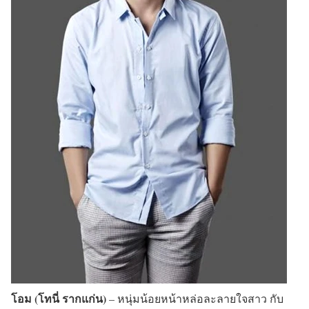
โอม (โทนี่ รากแก่น)
– หนุ่มน้อยหน้าหล่อละลายใจสาว กับ