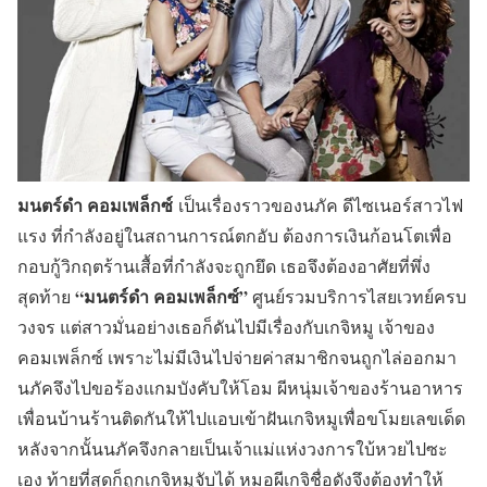
มนตร์ดำ คอมเพล็กซ์
เ
ป็นเรื่
องราวของนภัค ดีไซเนอร์สาวไฟ
แรง ที่กำลังอยู่ในสถานการณ์ตกอับ ต้องการเงินก้อนโตเพื่อ
กอบกู้วิกฤตร้านเสื้อที่กำลังจะถูกยึด เธอจึงต้องอาศัยที่พึ่ง
“มนตร์ดำ คอมเพล็กซ์”
สุดท้าย
ศูนย์รวมบริการไสยเวทย์ครบ
วงจร แต่สาวมั่นอย่างเธอก็ดันไปมีเรื่องกับเกจิหมู เจ้าของ
คอมเพล็กซ์ เพราะไม่มีเงินไปจ่ายค่าสมาชิกจนถูกไล่ออกมา
นภัคจึงไปขอร้องแกมบังคับให้โอม ผีหนุ่มเจ้าของร้านอาหาร
เพื่อนบ้านร้านติดกันให้ไปแอบเข้าฝันเกจิหมูเพื่อขโมยเลขเด็ด
หลังจากนั้นนภัคจึงกลายเป็นเจ้าแม่แห่งวงการใบ้หวยไปซะ
เอง ท้ายที่สุดก็ถูกเกจิหมูจับได้ หมอผีเกจิชื่อดังจึงต้องทำให้