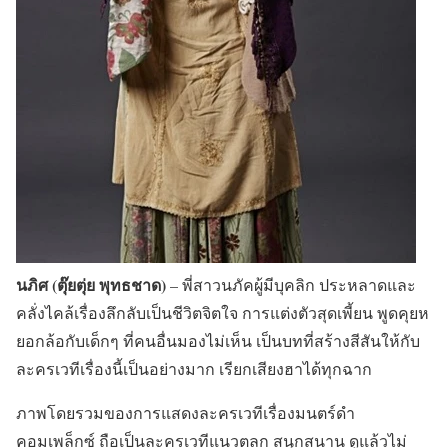
นภิศ (ตุ๊ยตุ่ย พุทธชาด)
– พี่สาวนภัคผู้มีบุคลิก ประหลาดและ
คลั่งไคล้เรื่องลึกลับเป็นชีวิตจิตใจ การแต่งตัวสุดเพี้ยน พูดคุยห
ยอกล้อกับเด็กๆ ที่คนอื่นมองไม่เห็น เป็นบทที่สร้างสีสันให้กับ
ละครเวทีเรื่องนี้เป็นอย่างมาก เรียกเสียงฮาได้ทุกฉาก
ภาพโดยรวมของการแสดงละครเวทีเรื่องมนตร์ดำ
คอมเพล็กซ์ ถือเป็นละครเวทีแนวตลก สนุกสนาน ดูแล้วไม่