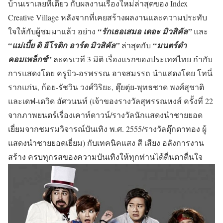
บ้านเราเลยทีเดียว กับผลงานเรื่องใหม่ล่าสุดของ Index
Creative Village หลังจากที่เคยสร้างผลงานและความประทับ
ใจให้กับผู้ชมมาแล้ว อย่าง
“รักเธอเสมอ เดอะ มิวสิคัล”
และ
“แม่เบี้ย ดิ อีโรติก อาร์ต มิวสิคัล”
ล่าสุดกับ
“มนตร์ดำ
คอมเพล็กซ์”
ละครเวที 3 มิติ เรื่องแรกของประเทศไทย กำกับ
การแสดงโดย ครูบิว-อรพรรณ อาจสมรรถ นำแสดงโดย โทนี่
รากแก่น, ก้อย-รัชวิน วงศ์วิริยะ, ตุ๊ยตุ่ย-พุทธชาด พงศ์สุชาติ
และเดฟ-เดวิด อัศวนนท์ (เจ้าของรางวัลสุพรรณหงส์ ครั้งที่ 22
จากภาพยนตร์เรื่องเคาท์ดาวน์/รางวัลนักแสดงนำชายยอด
เยี่ยมจากชมรมวิจารณ์บันเทิง พ.ศ. 2555/รางวัลตุ๊กตาทอง ผู้
แสดงนำชายยอดเยี่ยม) กับเทคนิคแสง สี เสียง อลังการงาน
สร้าง ครบทุกรสของความบันเทิงให้ทุกท่านได้ตื่นตาตื่นใจ