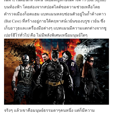
บนท้องฟ้า โดยส่องจากสปอตไลต์ขอความช่วยเหลือโดย
ตำรวจเมืองก็อตแฮม แบทแมนหลบซ่อนตัวอยู่ในถ้ำค้างคาว
(Bat Cave) ที่สร้างอยู่ภายใต้คฤหาสน์เวย์นของบรูซ เวย์น ซึ่ง
เก็บอาวุธและเครื่องมือต่างๆ แบทแมนมีความแตกต่างจากซู
เปอร์ฮีโร่ทั่วไป คือ ไม่มีพลังพิเศษเหนือมนุษย์ใดๆ
จริงๆ แล้วเขาคือมนุษย์ธรรมดาๆคนหนึ่ง แต่ก็มีความ