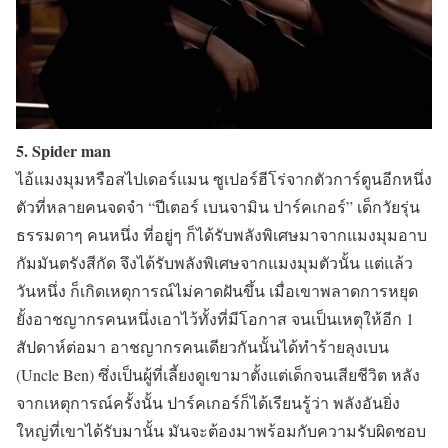
5. Spider man
ไอ้แมงมุมหรือสไปเดอร์แมน ซูเปอร์ฮีโร่จากตัวการ์ตูนอีกหนึ่ง
ตัวที่หลายคนจดจำ “ปีเตอร์ เบนจามิน ปาร์คเกอร์” เด็กวัยรุ่น
ธรรมดาๆ คนหนึ่ง ที่อยู่ๆ ก็ได้รับพลังพิเศษมาจากแมงมุมอาบ
กัมมันตรังสีกัด จึงได้รับพลังพิเศษจากแมงมุมตัวนั้น แต่แล้ว
วันหนึ่ง ก็เกิดเหตุการณ์ไม่คาดฝันขึ้น เมื่อเขาพลาดการหยุด
ยั้งอาชญากรคนหนึ่งเอาไว้ทั้งที่มีโอกาส จนเป็นเหตุให้อีก 1
สัปดาห์ต่อมา อาชญากรคนเดียวกันนั้นได้ทำร้ายลุงเบน
(Uncle Ben) ซึ่งเป็นผู้ที่เลี้ยงดูเขามาตั้งแต่เด็กจนเสียชีวิต หลัง
จากเหตุการณ์ครั้งนั้น ปาร์คเกอร์ก็ได้เรียนรู้ว่า พลังอันยิ่ง
ใหญ่ที่เขาได้รับมานั้น มันจะต้องมาพร้อมกับความรับผิดชอบ