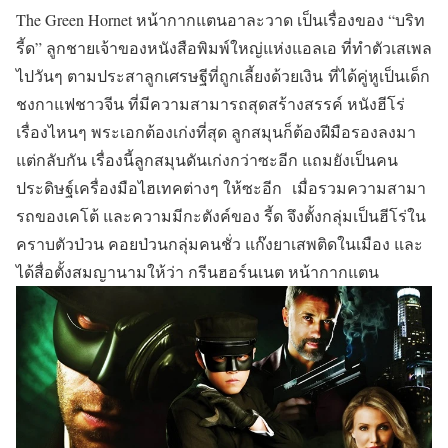
The Green Hornet หน้ากากแตนอาละวาด
เป็นเรื่องของ “บริท
รี้ด” ลูกชายเจ้าของหนังสือพิมพ์ใหญ่แห่งแอลเอ ที่ทำตัวเสเพล
ไปวันๆ ตามประสาลูกเศรษฐีที่ถูกเลี้ยงด้วยเงิน ที่ได้คู่หูเป็นเด็ก
ชงกาแฟชาวจีน ที่มีความสามารถสุดสร้างสรรค์ หนังฮีโร่
เรื่องไหนๆ พระเอกต้องเก่งที่สุด ลูกสมุนก็ต้องฝีมือรองลงมา
แต่กลับกัน เรื่องนี้ลูกสมุนดันเก่งกว่าซะอีก แถมยังเป็นคน
ประดิษฐ์เครื่องมือไฮเทคต่างๆ ให้ซะอีก เมื่อรวมความสามา
รถของเคโต้ และความมีกะตังค์ของ รี้ด จึงตั้งกลุ่มเป็นฮีโร่ใน
คราบตัวป่วน คอยป่วนกลุ่มคนชั่ว แก๊งยาเสพติดในเมือง และ
ได้สื่อตั้งสมญานามให้ว่า กรีนฮอร์นเนต หน้ากากแตน