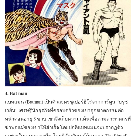
4. Bat man
แบทแมน (Batman)
เป็นตัวละครซูเปอร์ฮีโร่จากการ์ตูน “บรูซ
เวย์น” เศรษฐีนักธุรกิจที่ครอบครัวของเขาถูกฆาตกรรมต่อ
หน้าตอนอายุ 8 ขวบ เขาจึงเก็บความแค้นเพื่อตามล่าฆาตกรที่
ฆ่าพ่อแม่ของเขาให้สำเร็จ โดยปกติแบทแมนจะปรากฏตัว
เฉพาะในตอนกลางคืน โดยมีสัญลักษณ์ค้างคาว (Bat Signal)