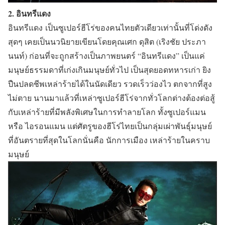
2. อินทรีแดง
อินทรีแดง
เป็นซูเปอร์ฮีโร่ของคนไทยตัวเดียวเท่านั้นที่โด่งดัง
สุดๆ เคยเป็นนวนิยายเขียนโดยคุณเศก ดุสิต (เริงชัย ประภา
นนท์) ก่อนที่จะถูกสร้างเป็นภาพยนตร์
“อินทรีแดง”
เป็
นแค่
มนุษย์ธรรมดาที่เก่งเกินมนุษย์ทั่วไป เป็นสุดยอดทหารเก่า ยิง
ปืนปลดชีพเหล่าร้ายได้ในนัดเดียว รวดเร็วว่องไว ตกจากที่สูง
ไม่ตาย นานมาแล้วที่เหล่าซูเปอร์ฮีโร่จากทั่วโลกต่างต้องต่อสู้
กับเหล่าร้ายที่มีพลังพิเศษในการทำลายโลก ทั้งซูเปอร์แมน
หรือ ไอรอนแมน แต่ศัตรูของฮีโร่ไทยเป็นกลุ่มเผ่าพันธุ์มนุษย์
ที่อันตรายที่สุดในโลกนั่นคือ นักการเมือง เหล่าร้ายในคราบ
มนุษย์