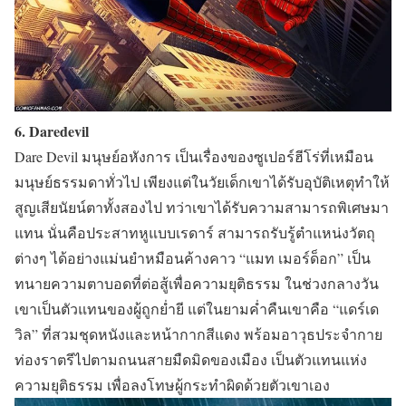
6. Daredevil
Dare Devil มนุษย์อหังการ เป็นเรื่องของซูเปอร์ฮีโร่ที่เหมือน
มนุษย์ธรรมดาทั่วไป เพียงแต่ในวัยเด็กเขาได้รับอุบัติเหตุทำให้
สูญเสียนัยน์ตาทั้งสองไป ทว่าเขาได้รับความสามารถพิเศษมา
แทน นั่นคือประสาทหูแบบเรดาร์ สามารถรับรู้ตำแหน่งวัตถุ
ต่างๆ ได้อย่างแม่นยำหมือนค้างคาว “แมท เมอร์ด็อก” เป็น
ทนายความตาบอดที่ต่อสู้เพื่อความยุติธรรม ในช่วงกลางวัน
เขาเป็นตัวแทนของผู้ถูกย่ำยี แต่ในยามค่ำคืนเขาคือ “แดร์เด
วิล” ที่สวมชุดหนังและหน้ากากสีแดง พร้อมอาวุธประจำกาย
ท่องราตรีไปตามถนนสายมืดมิดของเมือง เป็นตัวแทนแห่ง
ความยุติธรรม เพื่อลงโทษผู้กระทำผิดด้วยตัวเขาเอง