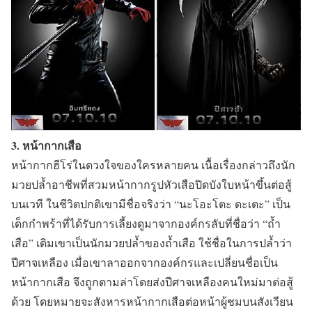
3. หน้ากากเสือ
หน้ากากฮีโร่ในดวงใจของใครหลายคน เนื้อเรื่องกล่าวถึงนัก
มวยปล้ำอาชีพที่สวมหน้ากากรูปหัวเสือปิดบังใบหน้าขึ้นต่อสู้
บนเวที ในชีวิตปกติเขามีชื่อจริงว่า “นะโอะโตะ ดะเตะ” เป็น
เด็กกำพร้าที่ได้รับการเลี้ยงดูมาจากองค์กรลับที่ชื่อว่า “ถ้ำ
เสือ” เดิมเขาเป็นนักมวยปล้ำของถ้ำเสือ ใช้ชื่อในการปล้ำว่า
ปีศาจเหลือง เมื่อเขาลาออกจากองค์กรและเปลี่ยนชื่อเป็น
หน้ากากเสือ จึงถูกตามล่าโดยส่งปีศาจเหลืองคนใหม่มาต่อสู้
ด้วย โดยหมายจะสังหารหน้ากากเสือต่อหน้าผู้ชมบนสังเวียน