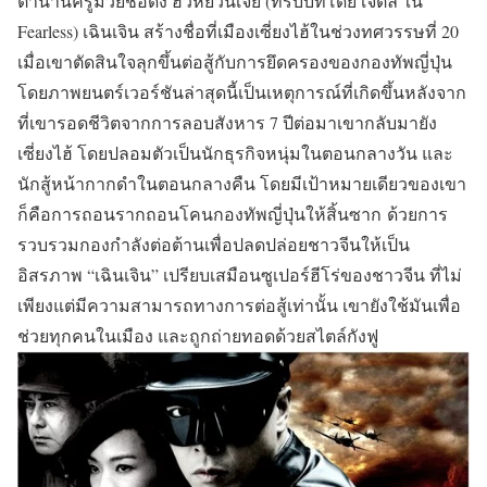
ตำนานครูมวยชื่อดัง ฮั่วหยวนเจี่ย (ที่รับบทโดย เจ็ตลี ใน
Fearless) เฉินเจิน สร้างชื่อที่เมืองเซี่ยงไฮ้ในช่วงทศวรรษที่ 20
เมื่อเขาตัดสินใจลุกขึ้นต่อสู้กับการยึดครองของกองทัพญี่ปุ่น
โดยภาพยนตร์เวอร์ชันล่าสุดนี้เป็นเหตุการณ์ที่เกิดขึ้นหลังจาก
ที่เขารอดชีวิตจากการลอบสังหาร 7 ปีต่อมาเขากลับมายัง
เซี่ยงไฮ้ โดยปลอมตัวเป็นนักธุรกิจหนุ่มในตอนกลางวัน และ
นักสู้หน้ากากดำในตอนกลางคืน โดยมีเป้าหมายเดียวของเขา
ก็คือการถอนรากถอนโคนกองทัพญี่ปุ่นให้สิ้นซาก ด้วยการ
รวบรวมกองกำลังต่อต้านเพื่อปลดปล่อยชาวจีนให้เป็น
อิสรภาพ “เฉินเจิน” เปรียบเสมือนซูเปอร์ฮีโร่ของชาวจีน ที่ไม่
เพียงแต่มีความสามารถทางการต่อสู้เท่านั้น เขายังใช้มันเพื่อ
ช่วยทุกคนในเมือง และถูกถ่ายทอดด้วยสไตล์กังฟู