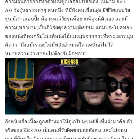
ความฝันด้วยการทำตัวเป็นซูเปอร์ฮีโร่เสียเอง ในนาม Kick-
Ass วัยรุ่นธรรมดาๆ คนหนึ่ง ที่มีสังคมเพื่อนฝูง มีชีวิตแบบวัย
รุ่น มีสาวแอบปิ๊ง มีอารมณ์วัยรุ่นที่อยากพิสูจน์ตัวเอง และมี
ความ(พยายาม)เป็นฮีโร่ผดุงความยุติธรรม แถมประโยคทอง
ของหนังที่คมกริบไม่แพ้หนังไอ้แมงมุมจากการที่พระเอกหนุ่ม
คิดว่า
“ถึงแม้เราจะไม่มีพลังอำนาจใด แต่นั่นก็ไม่ได้
หมายความว่าเราจะไม่ต้องรับผิดชอบ”
ถึงหนังเรื่องนี้จะถูกสร้างมาให้ดูเกรียนๆ แต่สิ่งที่แฝงมาคือ ตัว
จริงของ Kick Ass เป็นคนที่รับผิดชอบต่อสังคม และไม่ชอบ
การที่ผู้คนในสังคมถูกเอาเปรียบ การรับผิดชอบต่อสังคมในแง่