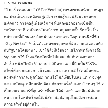
1. V for Vendetta
“วี ฟอร์ เวนเดตตา” (V For Vendetta)
เพชฌฆาตหน้ากากพญา
ยม ประเด็นของหนังจะพูดถึงการต่อสู้ของพลังมวลชนต่อ
เผด็จการ การต่อสู้เพื่อเสรีภาพ ที่แสดงออกอย่างเข้มข้น
“หน้ากาก” ที่ V ตัวเอกในหนังสวมอยู่ตลอดทั้งเรื่องนั้นเป็น
หน้ากากที่เลียนแบบใบหน้าของชายชาวอังฤษคนหนึ่งที่ชื่อ
“Guy Fawkes”
V เป็นตัวแทนของบุคคลที่มีความแค้นส่วนตัว
กับรัฐบาลโดยเฉพาะ เขาใช้สิ่งที่เรียกว่า เสรีภาพหลังการล้ม
รัฐบาลมาใช้เป็นเครื่องมือเพื่อให้แผนแก้แค้นของตนเอง
สำเร็จ หนังเปิดตัว V ออกมาได้ดีมาก และนี่ถือเป็นฮีโร่ใน
สไตล์ที่แหวกแนวชาวบ้านอย่างมาก เพราะฮีโร่คนอื่นตอน
สวมหน้ากากจะพูดน้อยมากหรือไม่ก็เงียบไปเลย แต่ V จะพูด
เยอะ แม้จะดูเหมือนเพ้อเจ้อ แต่หลายครั้งก็แฝงอะไรคมๆ ไว้ V
เป็นคาแรกเตอร์ที่ถูกสร้างขึ้นมาได้น่าจดจำและมีเสน่ห์มาก
หน้ากากในหนังเรื่องนี้จึงมีสภาพอุปมาอุปไมยถึงการซ่อน
ความจริงที่อยู่ด้านใน