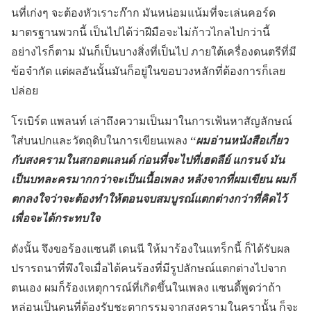
นที่เก่งๆ จะต้องหัวเราะก๊าก มันหน่อมแน้มที่จะเล่นคอร์ด
มาตรฐานพวกนี้ เป็นไปได้ว่าฝีมือจะไม่ก้าวไกลไปกว่านี้
อย่างไรก็ตาม มันก็เป็นบางสิ่งที่เป็นไป ภายใต้เครื่องดนตรีที่มี
ข้อจำกัด แต่ผลอันนั้นมันก็อยู่ในขอบวงหลักที่ต้องการก็เลย
ปล่อย
โรเบิร์ต แพลนท์ เล่าถึงความเป็นมาในการเฟ้นหาสัญลักษณ์
ใส่บนปกและวัตถุดิบในการเขียนเพลง
“ผมอ่านหนังสือเกี่ยว
กับสงครามในสกอตแลนด์ ก่อนที่จะไปที่เฮดลีย์ แกรนจ์ มัน
เป็นบทละครมากกว่าจะเป็นเนื้อเพลง หลังจากที่ผมเขียน ผมก็
ตกลงใจว่าจะต้องทำให้ตอนจบสมบูรณ์แตกต่างกว่าที่คิดไว้
เพื่อจะได้กระทบใจ
ดังนั้น จึงขอร้องแซนดี เดนนี ให้มาร้องในแทร็กนี้ ก็ได้รับผล
ปรารถนาที่พึงใจเมื่อได้คนร้องที่มีรูปลักษณ์แตกต่างไปจาก
ตนเอง ผมก็ร้องเหตุการณ์ที่เกิดขึ้นในเพลง แซนดี้พูดว่าถ้า
หล่อนเป็นคนที่ต้องรับชะตากรรมจากสงครามในครานั้น ก็จะ