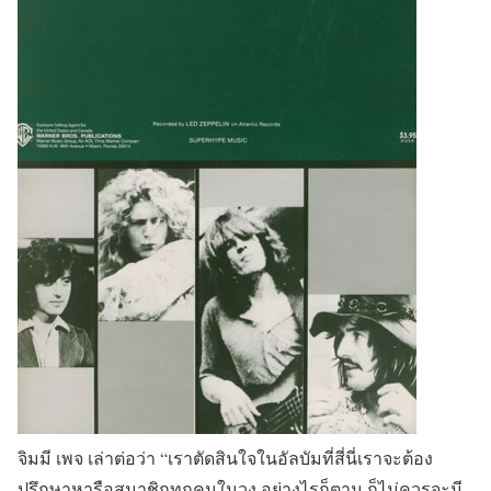
จิมมี เพจ เล่าต่อว่า “เราตัดสินใจในอัลบัมที่สี่นี่เราจะต้อง
ปรึกษาหารือสมาชิกทุกคนในวง อย่างไรก็ตาม ก็ไม่ควรจะมี