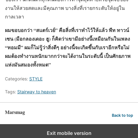
งานให้สวยสดและมีคุณภาพ บางสิ่งที่เรายกระดับให้อยู่ใน
กาลเวลา
ผมขอบอกว่า “สแตร์เวย์” คือสิ่งที่เราทำไว้ให้แล้ว พีท ทาวน์
เซน (มือกลองเดอะ ฮู) ก็คิดว่าเขามีอย่างนี้เหมือนกันในเพลง
“ทอมมี” ผมก็ไม่รู้ว่าสิ่งดีๆ อย่างนี้จะเกิดขึ้นกับเราอีกหรือไม่
ผมต้องทำงานหนักมากกว่าจะได้งานในระดับนี้ เป็นศักยภาพ
แห่งมันสมองทั้งหมด”
Categories:
STYLE
Tags:
Stairway to heaven
Marsmag
Back to top
Exit mobile version