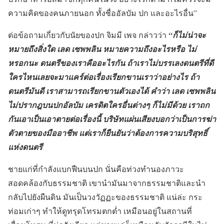
ความคิดของคนภายนอก ทั้งชื่ออัลบัม ปก และอะไรอื่น”
ต่อข้อถามเกี่ยวกับนัยของปก จิมมี เพจ กล่าวว่า
“ก็ไม่น่าจะ
หมายถึงสิ่งใด เลด เซพพลิน หมายความถึงอะไรหรือ ไม่
หรอกนะ ดนตรีของเราคืออะไรกัน ถ้าเราไม่บรรเลงดนตรีที่ดี
ใครไหนเลยจะมาแคร์ต่อเรื่องเรียกขานเราว่าอย่างไร ถ้า
ดนตรีมันดี เราสามารถเรียกขานตัวเองได้ คำว่า เลด เซพพลิน
ไม่ปรากฎบนปกอัลบัม เครดิตใครอื่นต่างๆ ก็ไม่มีด้วย เราถก
กันเอาเป็นเอาตายต่อเรื่องนี้ บริษัทแผ่นเสียงบอกว่าเป็นการฆ่า
ตัวตายของมืออาชีพ แต่เราก็ยืนยันว่าต้องการความบริสุทธิ์
แห่งดนตรี
ชายแก่ที่กำลังแบกฟืนบนปก นั่นคือท่วงทำนองภาวะ
สอดคล้องกับธรรมชาติ เขานำมันมาจากธรรมชาติและนำ
กลับไปยังผืนดิน มันเป็นวงวัฏฏะของธรรมชาติ แน่ล่ะ กระ
ท่อมเก่าๆ ทำให้ดูทรุดโทรมตกต่ำ เหมือนอยู่ในสถานที่