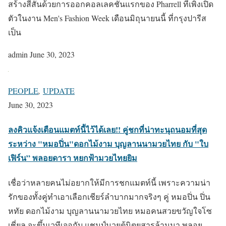
สร้างสีสันด้วยการออกคอลเลคชั่นแรกของ Pharrell ที่เพิ่งเปิด
ตัวในงาน Men's Fashion Week เดือนมิถุนายนนี้ ที่กรุงปารีส
เป็น
admin
June 30, 2023
PEOPLE
,
UPDATE
June 30, 2023
ลงคิวแจ้งเตือนแมตท์นี้ไว้ได้เลย!! คู่ชกที่น่าทะนุถนอมที่สุด
ระหว่าง "หมอปิ่น"ดอกไม้งาม บุญลานนามวยไทย กับ "ใบ
เฟิร์น” พลอยดารา หยกฟ้ามวยไทยยิม
เชื่อว่าหลายคนไม่อยากให้มีการชกแมตท์นี้ เพราะความน่า
รักของทั้งคู่ทำเอาเลือกเชียร์ลำบากมากจริงๆ คู่ หมอปิ่น ปิ่น
หทัย ดอกไม้งาม บุญลานนามวยไทย หมอคนสวยขวัญใจโซ
เชี่ยล จะขึ้นเวทีเจอกับ แชมป์มวยตู้นิตยสารล้านนา พลอย