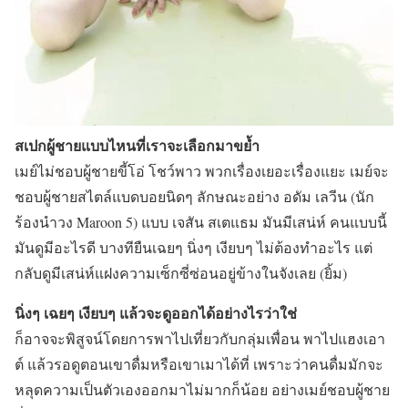
สเปกผู้ชายแบบไหนที่เราจะเลือกมาขย้ำ
เมย์ไม่ชอบผู้ชายขี้โอ่ โชว์พาว พวกเรื่องเยอะเรื่องแยะ เมย์จะ
ชอบผู้ชายสไตล์แบดบอยนิดๆ ลักษณะอย่าง อดัม เลวีน (นัก
ร้องนำวง Maroon 5) แบบ เจสัน สเตแธม มันมีเสน่ห์ คนแบบนี้
มันดูมีอะไรดี บางทียืนเฉยๆ นิ่งๆ เงียบๆ ไม่ต้องทำอะไร แต่
กลับดูมีเสน่ห์แฝงความเซ็กซี่ซ่อนอยู่ข้างในจังเลย (ยิ้ม)
นิ่งๆ เฉยๆ เงียบๆ แล้วจะดูออกได้อย่างไรว่าใช่
ก็อาจจะพิสูจน์โดยการพาไปเที่ยวกับกลุ่มเพื่อน พาไปแฮงเอา
ต์ แล้วรอดูตอนเขาดื่มหรือเขาเมาได้ที่ เพราะว่าคนดื่มมักจะ
หลุดความเป็นตัวเองออกมาไม่มากก็น้อย อย่างเมย์ชอบผู้ชาย