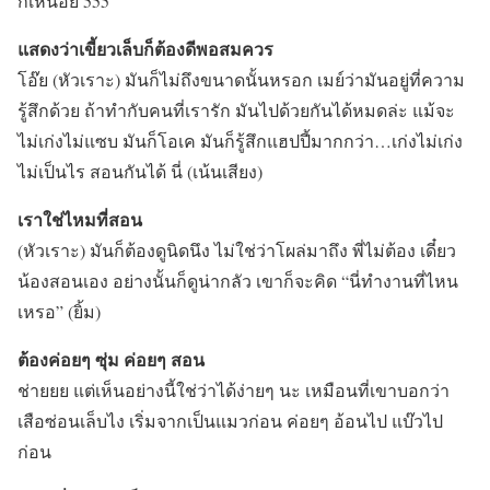
ก็เหนื่อย 555
แสดงว่าเขี้ยวเล็บก็ต้องดีพอสมควร
โอ๊ย (หัวเราะ) มันก็ไม่ถึงขนาดนั้นหรอก เมย์ว่ามันอยู่ที่ความ
รู้สึกด้วย ถ้าทำกับคนที่เรารัก มันไปด้วยกันได้หมดล่ะ แม้จะ
ไม่เก่งไม่แซบ มันก็โอเค มันก็รู้สึกแฮปปี้มากกว่า…เก่งไม่เก่ง
ไม่เป็นไร สอนกันได้ นี่ (เน้นเสียง)
เราใช่ไหมที่สอน
(หัวเราะ) มันก็ต้องดูนิดนึง ไม่ใช่ว่าโผล่มาถึง พี่ไม่ต้อง เดี๋ยว
น้องสอนเอง อย่างนั้นก็ดูน่ากลัว เขาก็จะคิด “นี่ทำงานที่ไหน
เหรอ” (ยิ้ม)
ต้องค่อยๆ ซุ่ม ค่อยๆ สอน
ช่ายยย แต่เห็นอย่างนี้ใช่ว่าได้ง่ายๆ นะ เหมือนที่เขาบอกว่า
เสือซ่อนเล็บไง เริ่มจากเป็นแมวก่อน ค่อยๆ อ้อนไป แบ๊วไป
ก่อน