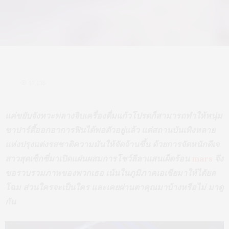
17,136
แค่ขยับจังหวะพลางจิบเครื่องดื่มแก้วโปรดก็สามารถทำให้หนุ่ม
ขาปาร์ตี้ออกอาการฟินได้พอตัวอยู่แล้ว แต่สถานบันเทิงหลาย
แห่งปรุงแต่งรสชาติความมันให้จัดจ้านขึ้น ด้วยการจัดหนักดีเจ
สาวสุดเซ็กซี่มาเปิดแผ่นผสมการโชว์ลีลาแสนเผ็ดร้อน
mars
จึง
ขอรวบรวมภาพของพวกเธอ เน้นในภูมิภาคเอเชียมาให้ได้ยล
โฉม ส่วนใครจะเป็นใคร และเคยผ่านตาคุณมาบ้างหรือไม่ มาดู
กัน