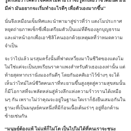
มีค่า มันอยากจะเริ่มทำอะไรดีๆ เพื่อตัวเองมากขึ้น”
นั่นจึงเหมือนเข็มทิศและนำพามาสู่ข่าวที่ว่า แตงโมประกาศ
หยุดถ่ายภาพเซ็กซี่เพื่อเตรียมตัวเป็นแม่ที่ดีของลูกบุญธรรม
และผ่าหน้าอกเพื่อเอาซิลิโคนออกด้วยเหตุผลที่ว่าหมดความ
จำเป็น
จะว่าไปแล้ว มรสุมครั้งนั้นที่ฟาดเหวี่ยงมาในชีวิตของแตงโม
ไม่ใช่แค่จะเป็นบทเรียนราคาแพงสำหรับตัวเธอเองเท่านั้น แต่
ท้ายสุดหากเรานั่งมองกันดีๆ โดยกันอคติเอาไว้ข้างๆ จะได้
เห็นว่าไทม์ไลน์ชีวิตคนเราที่ทะยานขึ้นสูงสุดสู่ความสุขสมนั้น
ก็มีโอกาสที่จะพลัดหล่นสู่ห้วงลึกแห่งความร้าวรานได้เหมือ
นๆ กัน เพราะไม่ว่าคุณจะอยู่ในฐานะใดเราก็ยังยืนเสมอกันใน
ฐานะที่เป็นมนุษย์คนหนึ่งที่มีก้อนเนื้อเต้นเร่าๆ อยู่ที่อกด้าน
ซ้ายเช่นกัน
“มนุษย์ต้องแพ้ ไม่แพ้ก็ไม่โต เป็นไปไม่ได้ที่คนเราจะชนะ