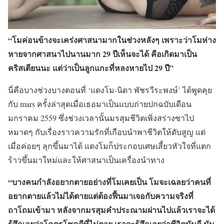
“โมค่อนข้างจะเคร่งศาสนามากในช่วงหลังๆ เพราะว่าโมห่าง
หายจากศาสนาไปนานมาก 29 ปีเห็นจะได้ คือเกิดมาเป็น
คริสเตียนนะ แต่ว่าเป็นลูกแกะที่หลงหายไป 29 ปี”
นี่คือบางช่วงบางตอนที่ ‘แตงโม-นิดา พัชรวีระพงษ์’ ได้พูดคุย
กับ mars ครั้งล่าสุดเมื่อเธอมาเป็นแบบถ่ายปกฉบับเดือน
มกราคม 2559 ซึ่งช่วงเวลานั้นมรสุมชีวิตเพิ่งสร่างซาไป
หมาดๆ กับเรื่องราวความรักที่เกือบนำพาชีวิตให้ดับสูญ แต่
เมื่อค่อยๆ ลุกขึ้นมาได้ แตงโมก็ประกอบเศษเสี้ยวหัวใจที่แตก
ร้าวขึ้นมาใหม่และให้ศาสนาเป็นเครื่องนำทาง
“บางคนกำลังอยากตายอย่างที่โมเคยเป็น โมจะเฉลยว่าคนที่
อยากตายแล้วไม่ได้ตายแต่ต้องฟื้นมาเจอกับความจริงที่
ถาโถมเข้ามา หลังจากมรสุมคำประณามผ่านไปแล้วเราจะได้
รู้สึกเลยว่าโคตรโชคดีที่ไม่ตาย เราจะรู้สึกเลยว่าชีวิตมันดี มัน