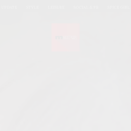
UPDATE
STYLE
LEISURE
SOCIAL & PR
SPICE GIRL