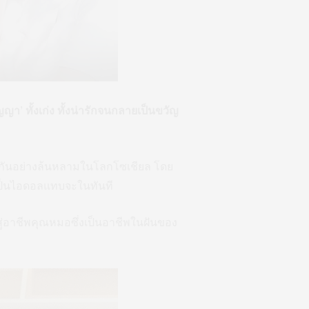
ญา’ ทั้งเก่ง ทั้งน่ารักจนกลายเป็นขวัญ
์กันอย่างล้นหลามในโลกโซเชียล โดย
ายเป็นไอดอลแทบจะในทันที
้าสู่อาชีพคุณหมอซึ่งเป็นอาชีพในฝันของ