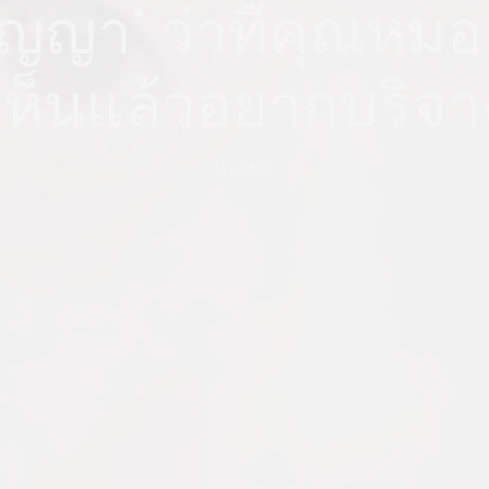
วรัญญา’ ว่าที่คุณหมอ
ๆ เห็นแล้วอยากบริ
by
ADMIN