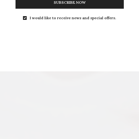
SUBSCRIBE NOW
I would like to receive news and special offers.