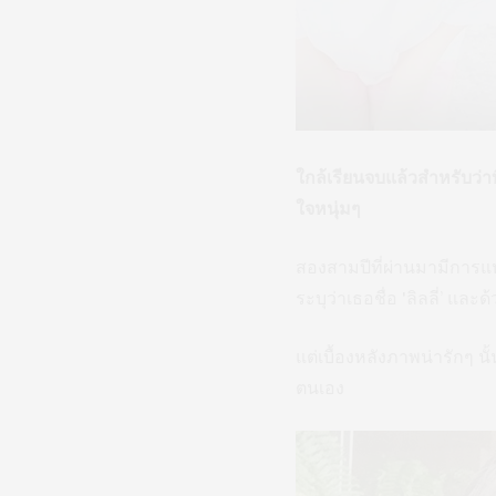
ใกล้เรียนจบแล้วสำหรับว่าท
ใจหนุ่มๆ
สองสามปีที่ผ่านมามีการแ
ระบุว่าเธอชื่อ 'ลิลลี่’ 
แต่เบื้องหลังภาพน่ารักๆ น
ตนเอง