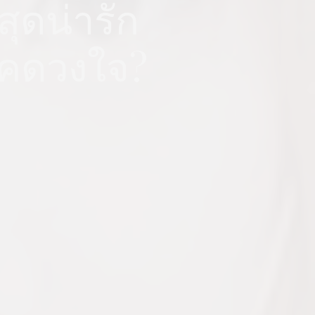
สุดน่ารัก
จาคดวงใจ?