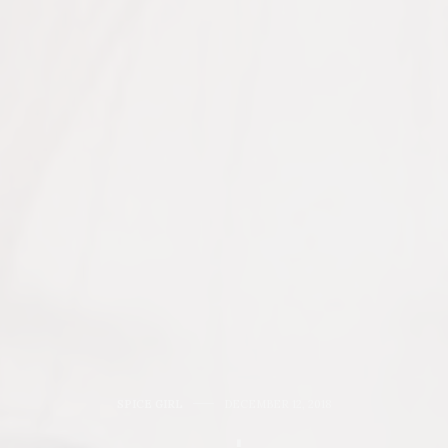
SPICE GIRL
DECEMBER 12, 2018