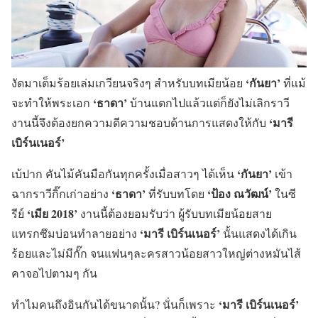
‘กันยา’
งัดมาเต็มร้อยเล่มเกวียนจริงๆ สำหรับบทเมียน้อย
ที่แม้
‘ธาดา’
จะทำให้พระเอก
บ้านแตกไปแล้วแต่ก็ยังไม่เลิกราวี
‘มารี
งานนี้จึงต้องยกความดีความชอบด้านการแสดงให้กับ
เบิร์นเนอร์’
‘กันยา’
เบ้ปาก คันไม้คันมือกันทุกครั้งเมื่อสาวๆ ได้เห็น
เข้า
‘ธาดา’
‘ป้อง ณวัฒน์’
ฉากราวีกิ๊กเก่าอย่าง
ที่รับบทโดย
ในซี
‘เมีย 2018’
รีย์
งานนี้ต้องยอมรับว่า ผู้รับบทเมียน้อยสาย
‘มารี เบิร์นเนอร์’
แทรกซึมบ่อนทำลายอย่าง
นั้นแสดงได้เกิน
ร้อยและไม่มีกั๊ก จนแฟนๆละครสาวน้อยสาวใหญ่ต่างหมันไส้
คาจอไปตามๆ กัน
‘มารี เบิร์นเนอร์’
ทำไมคนถึงอินกันได้ขนาดนั้น? นั่นก็เพราะ