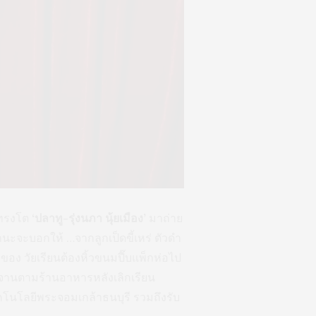
 ทรงโต
‘ปลาทู-รุ่งนภา นุ้ยเมือง’
มาถ่าย
านะจะบอกให้ …จากลูกเป็ดขี้เหร่ ตัวดำ
ง วัยเรียนต้องหิ้วขนมปี๊บแพ็กห่อไป
างจานตามร้านอาหารหลังเลิกเรียน
โนโลยีพระจอมเกล้าธนบุรี รวมถึงรับ