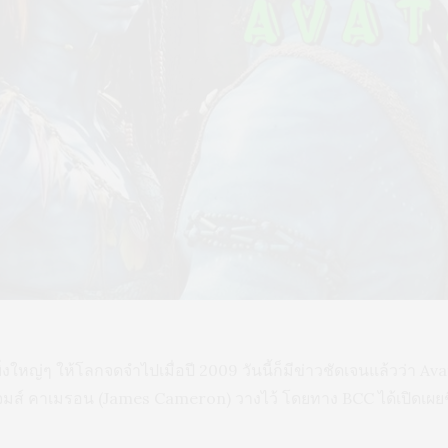
ใหญ่ๆ ให้โลกจดจำไปเมื่อปี 2009 วันนี้ก็มีข่าวชัดเจนแล้วว่า Ava
เจมส์ คาเมรอน (James Cameron) วางไว้ โดยทาง BCC ได้เปิดเผยชื