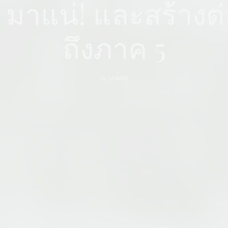
 มาแน่! และสร้างต่
ถึงภาค 5
by
ADMIN