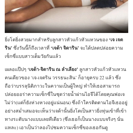
‘เจ เจต
ยิ่งโตยิ่งสวยมากสำหรับลูกสาวหัวแก้วหัวแหวนของ
ริน’
‘เจด้า จิดาริน’
ซึ่งวันนี้ก็ถึงเวลาที่
จะได้ปลดปล่อยความ
เซ็กซี่แบบสาวเต็มวัยกันแล้ว
‘เจด้า-จิดาริน ณ ลำเลียง’
เผลอแป๊ปๆ
ลูกสาวหัวแก้วหัวแหวน
คนเดียวของ ‘เจ-เจตริน วรรธนะสิน’ ก็อายุครบ 22 แล้ว ซึ่ง
ถือว่าบรรลุนิติภาวะในความเป็นผู้ใหญ่ ทำให้เธอสามารถ
ปล่อยออร่าความเซ็กซี่ในชุดว่ายน้ำผ่านไอจีได้โดยคุณพ่อเจ
ไม่ว่า(แต่ก็ยังห่วงหวงอยู่แน่นอน) ซึ่งถ้าใครติดตามไอจีเธออยู่
อย่างสม่ำเสมอจะเห็นว่าเจด้านั้นยิ่งโตเป็นสาวยิ่งหุ่นเข้าที่เข้า
ทางระดับนางแบบเลยทีเดียว (ซึ่งเธอก็เป็นนางแบบจริงๆ นั่น
แหละ) เอาเป็นว่าลองไปชมความเซ็กซี่ของเธอกันดู