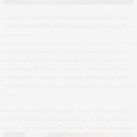
เหมือนฟ้าสว่างหลังพายุพัดผ่านเลยทีเดียวสำหรับเรื่องราวของ
‘แพท-ภัทราพร ฉวีศักดิ์’
ที่ครั้งหนึ่งเคยถูก Bully จากกลุ่มเพื่อน
เก่า (อ่านข่าว :
https://mgronline.com/marsmag/detail/96200000354
แต่เธอก็ผ่านมาได้และเติบโตไปกับสิ่งที่ตัวเองรักนั่นคือวงการ
แฟชั่น จนครั้งหนึ่งได้ร่วมงานเป็น Marketing Project กับ
แบรนด์น้ำหอมชื่อดังอย่าง Jo Malone และเปิดแบรนด์เสื้อผ้า
ของตัวเองชื่อว่า Patricia Studio แม้จะยังเป็นนักศึกษาอยู่ที่
วิทยาลัย IFA Paris (International Fashion Academy Paris)
ก็ตาม
ซัมเมอร์นี้เราจึงอดไม่ได้ที่จะหยิบความน่ารักสดใสของแฟชั่นนิ
สต้าสาวอย่างเธอในชุดบิกินี่มาให้ชมกัน …ซึ่งหากดูจาการเลือก
ชุดแล้ว เส้นทางแฟชั่นสายนี้ทอดยาวอีกไกลสำหรับเธอแน่นอน