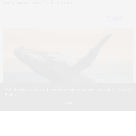
ขอขอบคุณภาพจากไอจี jarinpat
Our site uses cookies. Learn more about our use of cookies:
Cookie
Policy
ACCEPT