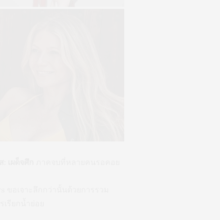
: เผด็จศึก
ภาคจบที่หลายคนรอคอย
rs ขอเจาะลึกกว่านั้นด้วยการรวม
รเรียกน้ำย่อย