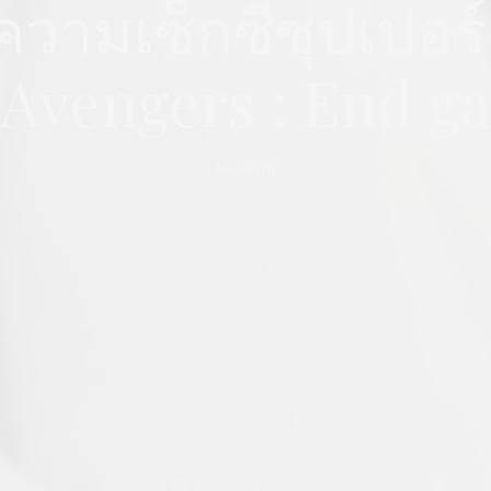
วามเซ็กซี่ซุปเปอร์
 Avengers : End g
by
ADMIN