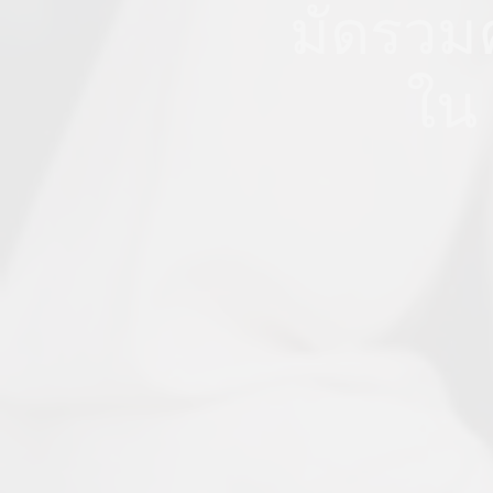
มัดรวมค
ใน