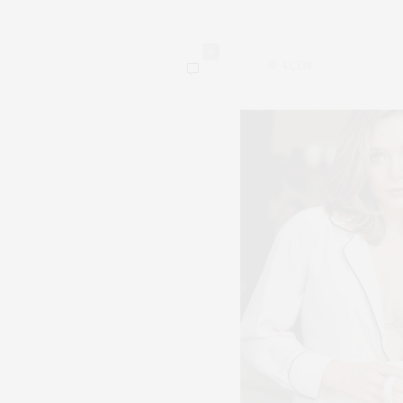
0
43,339