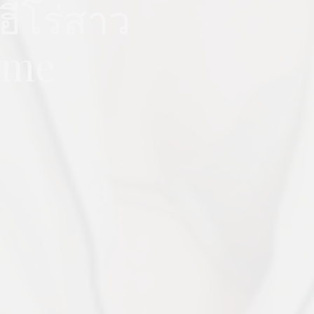
ฮีโร่สาว
ame