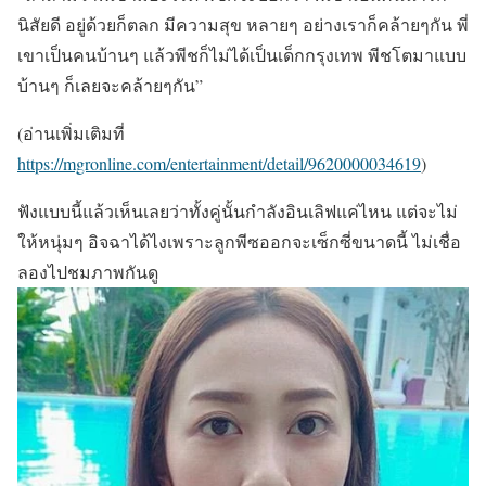
นิสัยดี อยู่ด้วยก็ตลก มีความสุข หลายๆ อย่างเราก็คล้ายๆกัน พี่
เขาเป็นคนบ้านๆ แล้วพีชก็ไม่ได้เป็นเด็กกรุงเทพ พีชโตมาแบบ
บ้านๆ ก็เลยจะคล้ายๆกัน”
(อ่านเพิ่มเติมที่
https://mgronline.com/entertainment/detail/9620000034619
)
ฟังแบบนี้แล้วเห็นเลยว่าทั้งคู่นั้นกำลังอินเลิฟแค่ไหน แต่จะไม่
ให้หนุ่มๆ อิจฉาได้ไงเพราะลูกพีซออกจะเซ็กซี่ขนาดนี้ ไม่เชื่อ
ลองไปชมภาพกันดู