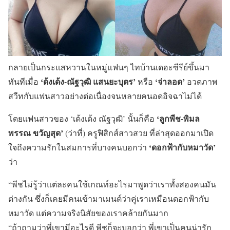
กลายเป็นกระแสหวานในหมู่แฟนๆ ไทบ้านเดอะซีรีย์ขึ้นมา
‘ด้งเด้ง-ณัฐวุฒิ แสนยะบุตร’
‘จ่าลอด’
ทันทีเมื่อ
หรือ
อวดภาพ
สวีทกับแฟนสาวอย่างต่อเนื่องจนหลายคนอดอิจฉาไม่ได้
‘ลูกพีช-พิมล
โดยแฟนสาวของ ‘เด้งเด้ง ณัฐวุฒิ’ นั้นก็คือ
พรรณ ขวัญสุด’
(ว่าที่) ครูฟิสิกส์สาวสวย ที่ล่าสุดออกมาเปิด
‘ดอกฟ้ากับหมาวัด’
ใจถึงความรักในสมการที่บางคนบอกว่า
ว่า
“พีชไม่รู้ว่าแต่ละคนใช้เกณท์อะไรมาพูดว่าเราทั้งสองคนมัน
ต่างกัน ซึ่งก็เคยมีคนเข้ามาเมนต์ว่าคู่เราเหมือนดอกฟ้ากับ
หมาวัด แต่ความจริงนิสัยของเราคล้ายกันมาก
“ถ้าถามว่าพี่เขามีอะไรดี พีชก็จะบอกว่า พี่เขาเป็นคนน่ารัก