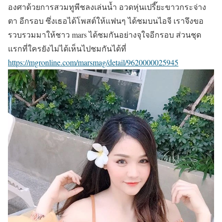
องศาด้วยการสวมทูพีชลงเล่นน้ำ อวดหุ่นเปรี๊ยะขาวกระจ่าง
ตา อีกรอบ ซึ่งเธอได้โพสต์ให้แฟนๆ ได้ชมบนไอจี เราจึงขอ
รวบรวมมาให้ชาว mars ได้ชมกันอย่างจุใจอีกรอบ ส่วนชุด
แรกที่ใครยังไม่ได้เห็นไปชมกันได้ที่
https://mgronline.com/marsmag/detail/9620000025945