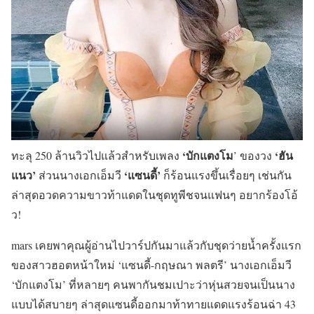
‘บักแตงโม
‘ฮัน
ทะลุ 250 ล้านวิวไปแล้วสำหรับเพลง
’ ของวง
แนว’
‘แซนดี้’
ส่วนนางเอกเอ็มวี
ก็ร้อนแรงขึ้นเรื่อยๆ เช่นกัน
ล่าสุดอวดความขาวท้าแดดในชุดทูพีชจนแฟนๆ อยากร้องโอ้
ว!
mars เคยพาคุณผู้อ่านไปวาร์ปกันมาแล้วกับชุดว่ายน้ำครั้งแรก
ของสาวฮอตหน้าใหม่ ‘แซนดี้-กฤษณา พลตรี’ นางเอกเอ็มวี
‘บักแตงโม’ ที่หลายๆ คนพากันชมเปาะว่าหุ่นสวยจนเป็นนาง
แบบได้สบายๆ ล่าสุดแซนดี้ออกมาท้าทายแดดแรงร้อนฉ่า 43