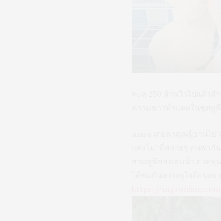
ทะลุ 250 ล้านวิวไปแล้วส
ความขาวท้าแดดในชุดทูพ
mars เคยพาคุณผู้อ่านไปวา
แตงโม’ ที่หลายๆ คนพากั
สวมทูพีชลงเล่นน้ำ อวดหุ
ได้ชมกันอย่างจุใจอีกรอบ ส
https://mgronline.co