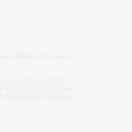
ร้อนแรงขึ้นเรื่อยๆ เช่นกัน ล่าสุดอวด
กฤษณา พลตรี’ นางเอกเอ็มวี ‘บัก
้าทายแดดแรงร้อนฉ่า 43 องศาด้วยการ
ไอจี เราจึงขอรวบรวมมาให้ชาว mars