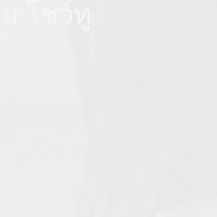
ม โชว์ทู