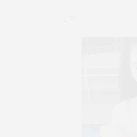
0
18,529