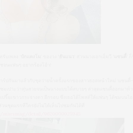
ำหรับเพลง
‘บักแตงโม
’ ของวง
‘ฮันแนว’
ส่วนนางเอกเอ็มวี
‘แซนดี้’
ก็
ีชจนแฟนๆ อยากร้องโอ้ว!
ร์ปกันมาแล้วกับชุดว่ายน้ำครั้งแรกของสาวฮอตหน้าใหม่ ‘แซนดี้-
นชมเปาะว่าหุ่นสวยจนเป็นนางแบบได้สบายๆ ล่าสุดแซนดี้ออกมาท
่นเปรี๊ยะขาวกระจ่างตา อีกรอบ ซึ่งเธอได้โพสต์ให้แฟนๆ ได้ชมบน
่วนชุดแรกที่ใครยังไม่ได้เห็นไปชมกันได้ที่
m/marsmag/detail/9620000025945