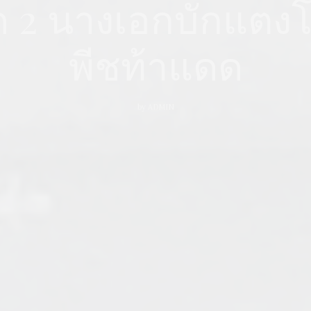
ด 2 นางเอกบักแตงโ
พีชท้าแดด
by
ADMIN