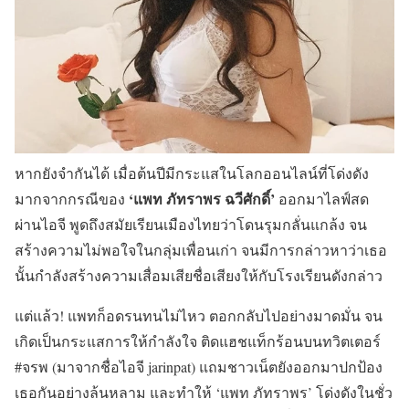
หากยังจำกันได้ เมื่อต้นปีมีกระแสในโลกออนไลน์ที่โด่งดัง
‘แพท ภัทราพร ฉวีศักดิ์’
มากจากกรณีของ
ออกมาไลฟ์สด
ผ่านไอจี พูดถึงสมัยเรียนเมืองไทยว่าโดนรุมกลั่นแกล้ง จน
สร้างความไม่พอใจในกลุ่มเพื่อนเก่า จนมีการกล่าวหาว่าเธอ
นั้นกำลังสร้างความเสื่อมเสียชื่อเสียงให้กับโรงเรียนดังกล่าว
แต่แล้ว! แพทก็อดรนทนไม่ไหว ตอกกลับไปอย่างมาดมั่น จน
เกิดเป็นกระแสการให้กำลังใจ ติดแฮชแท็กร้อนบนทวิตเตอร์
#จรพ (มาจากชื่อไอจี jarinpat) แถมชาวเน็ตยังออกมาปกป้อง
เธอกันอย่างล้นหลาม และทำให้ ‘แพท ภัทราพร’ โด่งดังในชั่ว