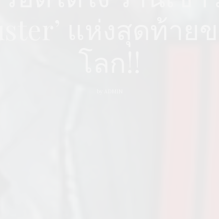
ster’ แห่งสุดท้าย
โลก!!
by
ADMIN