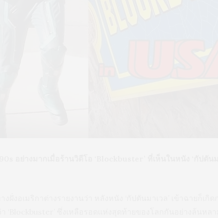
ย 90s อย่างมากเมื่อร้านวิดีโอ ‘Blockbuster’ ที่เห็นในหนัง ‘กัปตัน
ักทางฝั่งอเมริกาต่างรายงานว่า หลังหนัง ‘กัปตันมาเวล’ เข้าฉายก็เก
อว่า ‘Blockbuster’ ซึ่งเหลือรอดแห่งสุดท้ายของโลกกันอย่างล้นหลาม 