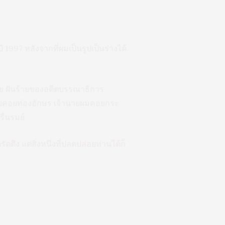
ี 1997 หลังจากที่ผมเป็นรูปเป็นร่างได้
้าย ฝันร้ายของอตีตบรรณาธิการ
้ช่วยคอยท่องอักษร เจ้านายผมคอยกระ
ื่นรมย์
ดตึง แต่สิ่งหนึ่งที่ปลดปล่อยท่านได้ก็