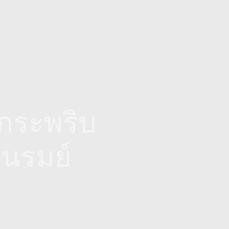
กระพริบ
่นรมย์