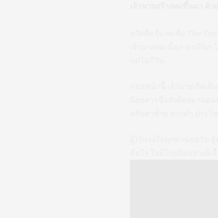
เจ้านายสร้างผมขึ้นมา ด้วย
สวัสดีครับ ผมชื่อ The Div
เจ้านายผม ฌ็อง-ดอมีนิก โบบ
แค่ไม่กี่วัน
ก่อนหน้านี้ เจ้านายเกิดเ
นิตยสารชื่อดังต้องมานอนม
พริบตาซ้าย จากคำ ประโยค
ผู้ไร้แรงใจทุกท่านขอรับ สู
คือใจ ใจที่โบยบินอย่างผีเ