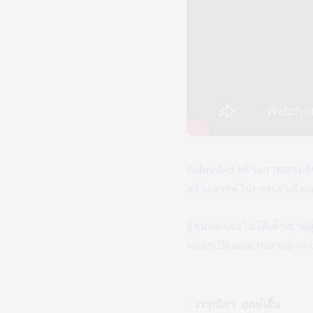
Schnabel สร้างภาพยนตร์ช
สร้างสรรค์ในการเล่าเรื่อง
ผู้ชมแทบจะไม่ได้เห็นชายผู
ค่อยๆเปิดเผยผ่านสายตาคนอ
: วรรฺณิกา ฤกษ์เย็น