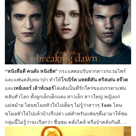
“หนังสือดี คนดัง หนังฮิต”
กระแสตอบรับจากสาวกแวมไพร์
โรเบิร์ต แพตติสัน คริสเต่น สจ๊วต
และแฟนคลับหมาป่า ทำให้
เทย์เลอร์ เล้าท์เนอร์
และ
โด่งดังเป็นที่รักใคร่ของบรรดาแฟน
คลับทั่วโลก ทั้งลูกเล็กเด็กแดง สาวเล็ก สาวใหญ่ หญิงแก่
Taste
แม่หม้าย โดนขโมยหัวใจไปเต็มๆ ไม่รู้ว่าสาวๆ
โดน
ขโมยหัวใจไปแล้วบ้างรึเปล่า แต่สำหรับแฟนๆที่เอามาให้ชม
กลุ่มนี้ไม่รู้ว่าจะเรียกว่า ชื่นชม คลั่งไคล้ หรือบ้าคลั่งกันดี….