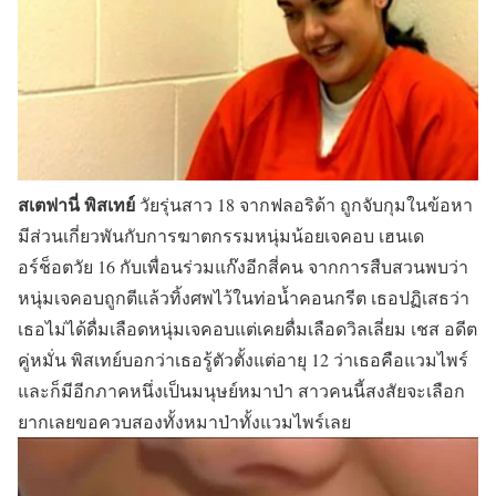
สเตฟานี่ พิสเทย์
วัยรุ่นสาว 18 จากฟลอริด้า ถูกจับกุมในข้อหา
มีส่วนเกี่ยวพันกับการฆาตกรรมหนุ่มน้อยเจคอบ เฮนเด
อร์ช็อตวัย 16 กับเพื่อนร่วมแก๊งอีกสี่คน จากการสืบสวนพบว่า
หนุ่มเจคอบถูกตีแล้วทิ้งศพไว้ในท่อน้ำคอนกรีต เธอปฏิเสธว่า
เธอไม่ได้ดื่มเลือดหนุ่มเจคอบแต่เคยดื่มเลือดวิลเลี่ยม เชส อดีต
คู่หมั่น พิสเทย์บอกว่าเธอรู้ตัวตั้งแต่อายุ 12 ว่าเธอคือแวมไพร์
และก็มีอีกภาคหนึ่งเป็นมนุษย์หมาป่า สาวคนนี้สงสัยจะเลือก
ยากเลยขอควบสองทั้งหมาป่าทั้งแวมไพร์เลย