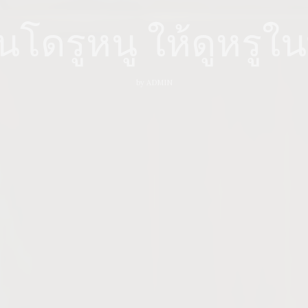
โดรูหนู ให้ดูหรูใ
by
ADMIN