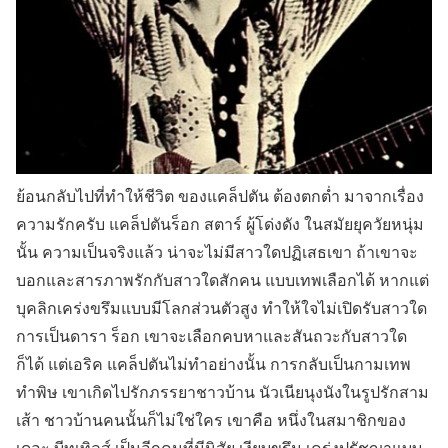
ย้อนกลับไปที่ทำให้ชีวิต ของแคล็ปตัน ต้องตกต่ำ มาจากเรื่อง
ความรักครับ แคล็ปตันร็อก สตาร์ ผู้โด่งดัง ในสมัยยุควัยหนุ่ม
นั้น ความเป็นจริงแล้ว น่าจะไม่มีสาวใดปฏิเสธเขา ถ้าเขาจะ
บอกและสารภาพรักกับสาวใดสักคน แบบเทพเลือกได้ หากแต่
บุคลิกเคร่งขรึมแบบมีโลกส่วนตัวสูง ทำให้ใจไม่เปิดรับสาวใด
การเป็นดารา ร็อก เขาจะเลือกคบหาและสันถวะกับสาวใด
ก็ได้ แต่เอริค แคล็ปตันไม่ทำอย่างนั้น การกลับเป็นกามเทพ
ทำพิษ เขาเกิดไปรักภรรยาชาวบ้าน นัวเนียนุงนังในรูปรักสาม
เส้า ชาวบ้านคนนั้นก็ไม่ใช่ใคร เขาคือ หนึ่งในสมาชิกของ
เดอะ บีทเทิลส์ เป็นอีกคนที่มีนิสัย เงียบขรึม เคร่งปรัชญาแบบ