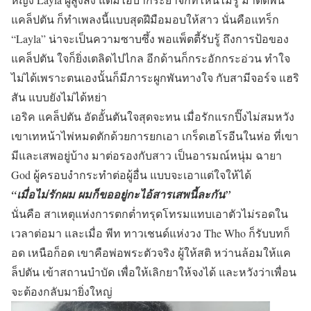
แคล็ปตัน ก็ทำเพลงนี้แบบสุดฝีมือมอบให้สาว นั่นคือแทร็ก
“Layla” น่าจะเป็นความซาบซึ้ง พอแพ็ตตี้รับรู้ ถึงการป้อของ
แคล็ปตัน ใจก็ยิ่งเตลิดไปไกล อีกด้านก็กระอักกระอ่วน ทำใจ
ไม่ได้เพราะตนเองนั้นก็มีภาระผูกพันทางใจ กับสามีจอร์จ แฮริ
สัน แบบยังไม่ได้หย่า
เอริค แคล็ปตัน อัดอั้นตันใจสุดจะทน เมื่อรักแรกปิ๊งไม่สมหวัง
เขาเทหน้าไพ่หมดตักด้วยการยกเอา เกร็ดเฮโรอีนในห่อ ที่เขา
มีและเสพอยู่บ้าง มาต่อรองกับสาว เป็นอารมณ์หนุ่ม ฉายา
God ผู้ครอบงำกระทำต่อผู้อื่น แบบจะเอาแต่ใจให้ได้
“เมื่อไม่รักผม ผมก็ขออยู่กะไอ้สารเสพนี้ละกัน”
นั่นคือ สาเหตุแห่งการตกต่ำทรุดโทรมแทบเอาตัวไม่รอดใน
เวลาต่อมา และเมื่อ พีท ทาวเชนด์แห่งวง The Who ก็รับบทก็
อด เหนือก็อด เขาคือพ่อพระตัวจริง ผู้ให้สติ หว่านล้อมให้แค
ล็ปตัน เข้าสถานบำบัด เพื่อให้เลิกยาให้จงได้ และหวังว่าเพื่อน
จะต้องกลับมายิ่งใหญ่