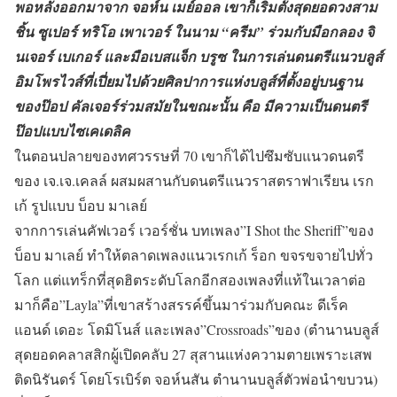
พอหลังออกมาจาก จอห์น เมย์ออล เขาก็เริ่มตั้งสุดยอดวงสาม
ชิ้น ซูเปอร์ ทริโอ เพาเวอร์ ในนาม “ครีม” ร่วมกับมือกลอง จิ
นเจอร์ เบเกอร์ และมือเบสแจ็ก บรูซ ในการเล่นดนตรีแนวบลูส์
อิมโพรไวส์ที่เปี่ยมไปด้วยศิลปาการแห่งบลูส์ที่ตั้งอยู่บนฐาน
ของป๊อป คัลเจอร์ร่วมสมัยในขณะนั้น คือ มีความเป็นดนตรี
ป๊อปแบบไซเคเดลิค
ในตอนปลายของทศวรรษที่ 70 เขาก็ได้ไปซึมซับแนวดนตรี
ของ เจ.เจ.เคลล์ ผสมผสานกับดนตรีแนวราสตราฟาเรียน เรก
เก้ รูปแบบ บ็อบ มาเลย์
จากการเล่นคัฟเวอร์ เวอร์ชั่น บทเพลง”I Shot the Sheriff”ของ
บ็อบ มาเลย์ ทำให้ตลาดเพลงแนวเรกเก้ ร็อก ขจรขจายไปทั่ว
โลก แต่แทร็กที่สุดฮิตระดับโลกอีกสองเพลงที่แท้ในเวลาต่อ
มาก็คือ”Layla”ที่เขาสร้างสรรค์ขึ้นมาร่วมกับคณะ ดีเร็ค
แอนด์ เดอะ โดมิโนส์ และเพลง”Crossroads”ของ (ตำนานบลูส์
สุดยอดคลาสสิกผู้เปิดคลับ 27 สุสานแห่งความตายเพราะเสพ
ติดนิรันดร์ โดยโรเบิร์ต จอห์นสัน ตำนานบลูส์ตัวพ่อนำขบวน)