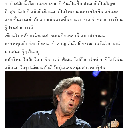
ยาบ้าสมัยนี้ ถึงยาแอล. เอส. ดี.กันเป็นพื้น ถัดมาก็เป็นกัญชา
ถึงสุรานี่ปกติ แล้วก็เลื่อนมาเป็นโคเคน และเฮโรอีน แก่และ
แรง ขึ้นตามลำดับแบบเล่นแรงขึ้นตามการแกร่งของการเรียน
รู้ประสบการณ์
เขียนโทษลักษณ์ของสารเสพติดเหล่านี้ แบบพรรณนา
สรรพคุณยิบย่อย ก็จะน่ารำคาญ ค้นไปก็จะเจอ แต่ไม่อยากนำ
มาเสนอ รู้ๆ กันอยู่
สมัยใหม่ ในผับในบาร์ ข่าวว่าพัฒนาไปถึงยาไอซ์ ยาอี ไปโน่น
แล้ว มาในรูปเม็ดอมยังมี วัยรุ่นและหนุ่มสาวเขารู้กัน