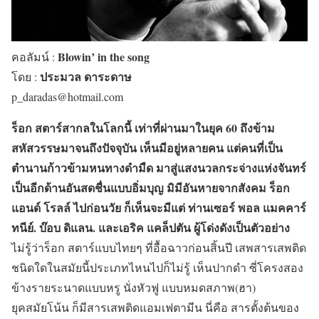
Blowin’ in the song
คอลัมน์ :
ประมวล ดาระดาษ
โดย :
p_daradas@hotmail.com
ร็อก สตาร์สากลในโลกนี้ เท่าที่ผ่านมาในยุค 60 ถึงข้าม
สหัสวรรษมาจนถึงปัจจุบัน เห็นมีอยู่หลายคน แต่คนที่เป็น
ตำนานก้าวข้ามหนทางดำมืด มาสู่แสงนวลกระจ่างแห่งจันทร์
เป็นอีกด้านอันสดชื่นแบบอิ่มบุญ มิมีอันหายจากสังคม ร็อก
แอนด์ โรลล์ ไปก่อนวัย ก็เห็นจะมีแต่ ท่านเซอร์ พอล แมคคาร์
ทนีย์. บ๊อบ ดิแลน. และเอริค แคล็ปตัน ผู้โด่งดังเป็นตัวอย่าง
ไม่รู้ว่าร็อก สตาร์แบบไทยๆ ที่อื้อฉาวก่อนสิ้นปี เสพสารเสพติด
ชนิดใดในสมัยนี้ประเภทไหนไปก็ไม่รู้ เห็นปากดำ ซี่โครงสอง
ข้างรายระนาดแบบหรู นั่งหัวฟู แบบหมดสภาพ(ฮา)
ยุคสมัยโน้น ก็มีสารเสพติดแอมเฟตามีน นี่คือ สารตั้งต้นของ