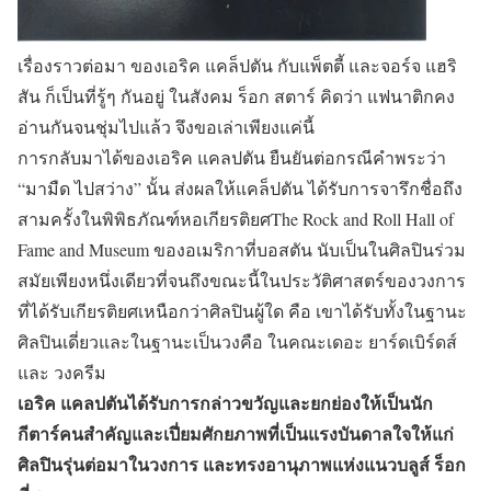
เรื่องราวต่อมา ของเอริค แคล็ปตัน กับแพ็ตตี้ และจอร์จ แฮริ
สัน ก็เป็นที่รู้ๆ กันอยู่ ในสังคม ร็อก สตาร์ คิดว่า แฟนาติกคง
อ่านกันจนชุ่มไปแล้ว จึงขอเล่าเพียงแค่นี้
การกลับมาได้ของเอริค แคลปตัน ยืนยันต่อกรณีคำพระว่า
“มามืด ไปสว่าง” นั้น ส่งผลให้แคล็ปตัน ได้รับการจารึกชื่อถึง
สามครั้งในพิพิธภัณฑ์หอเกียรติยศThe Rock and Roll Hall of
Fame and Museum ของอเมริกาที่บอสตัน นับเป็นในศิลปินร่วม
สมัยเพียงหนึ่งเดียวที่จนถึงขณะนี้ในประวัติศาสตร์ของวงการ
ที่ได้รับเกียรติยศเหนือกว่าศิลปินผู้ใด คือ เขาได้รับทั้งในฐานะ
ศิลปินเดี่ยวและในฐานะเป็นวงคือ ในคณะเดอะ ยาร์ดเบิร์ดส์
และ วงครีม
เอริค แคลปตันได้รับการกล่าวขวัญและยกย่องให้เป็นนัก
กีตาร์คนสำคัญและเปี่ยมศักยภาพที่เป็นแรงบันดาลใจให้แก่
ศิลปินรุ่นต่อมาในวงการ และทรงอานุภาพแห่งแนวบลูส์ ร็อก