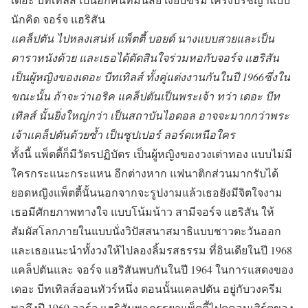
นักคิด จอร์จ แฮริสัน
แคล็ปตัน ไปหลงเสน่ห์ แพ็ตตี้ บอยด์ นางแบบสวยและเป็น
ดาราหนังด้วย และเธอได้ตัดสินใจร่วมหอกับจอร์จ แฮริสัน
เป็นผู้หญิงของเดอะ บีทเทิลส์ ทั้งคู่แต่งงานกันในปี 1966ซึ่งใน
ขณะนั้น ถ้าจะว่าเอริค แคล็ปตันเป็นพระเจ้า ทว่า เดอะ บีท
เทิลส์ นั้นยิ่งใหญ่กว่า เป็นสถาบันไอดอล อาจจะมากกว่าพระ
เจ้าแคล็ปตันด้วยซ้ำ เป็นซูปเปอร์ ลอร์ดเหนือใคร
ทั้งนี้ แพ็ตตี้ก็มีวัตรปฏิบัตร เป็นผู้หญิงของวงเต่าทอง แบบไม่มี
ใครกระแนะกระแหน อีกต่างหาก แฟนาติกส่วนมากรับได้
ยอดหญิงแพ็ตตี้นั้นนอกจากจะรูปงามแล้วเธอยังมีจิตใจงาม
เธอมีศักยภาพทางใจ แบบโน้มน้าว สามีจอร์จ แฮริสัน ให้
สัมผัสโลกภายในแบบนั่งวิปัสสนาสมาธิแบบชาวตะวันออก
และเธอแนะนำทั้งวงให้ไปลองลิ้มรสธรรม ที่อินเดียในปี 1968
แคล็ปตันและ จอร์จ แฮริสันพบกันในปี 1964 ในการแสดงของ
เดอะ บีทเทิลส์ออนทัวร์หนึ่ง ตอนนั้นแคลปตัน อยู่กับวงครีม
พอถึงปี 1969 จอร์จ แฮริสันพาภรรยาแพ็ตตี้ไปดูคอนเสิร์ตของ