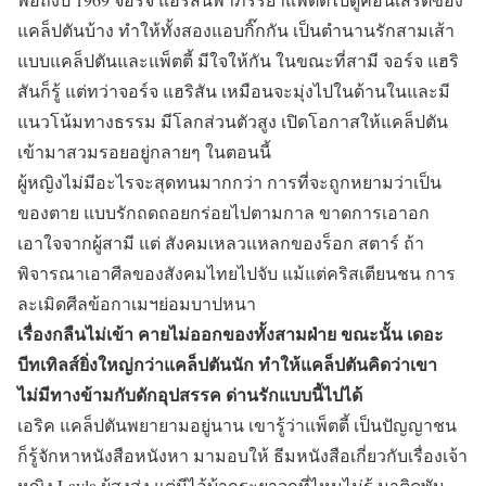
แคล็ปตันบ้าง ทำให้ทั้งสองแอบกิ๊กกัน เป็นตำนานรักสามเส้า
แบบแคล็ปตันและแพ็ตตี้ มีใจให้กัน ในขณะที่สามี จอร์จ แฮริ
สันก็รู้ แต่ทว่าจอร์จ แฮริสัน เหมือนจะมุ่งไปในด้านในและมี
แนวโน้มทางธรรม มีโลกส่วนตัวสูง เปิดโอกาสให้แคล็ปตัน
เข้ามาสวมรอยอยู่กลายๆ ในตอนนี้
ผู้หญิงไม่มีอะไรจะสุดทนมากกว่า การที่จะถูกหยามว่าเป็น
ของตาย แบบรักถดถอยกร่อยไปตามกาล ขาดการเอาอก
เอาใจจากผู้สามี แต่ สังคมเหลวแหลกของร็อก สตาร์ ถ้า
พิจารณาเอาศีลของสังคมไทยไปจับ แม้แต่คริสเตียนชน การ
ละเมิดศีลข้อกาเมฯย่อมบาปหนา
เรื่องกลืนไม่เข้า คายไม่ออกของทั้งสามฝ่าย ขณะนั้น เดอะ
บีทเทิลส์ยิ่งใหญ่กว่าแคล็ปตันนัก ทำให้แคล็ปตันคิดว่าเขา
ไม่มีทางข้ามกับดักอุปสรรค ด่านรักแบบนี้ไปได้
เอริค แคล็ปตันพยายามอยู่นาน เขารู้ว่าแพ็ตตี้ เป็นปัญญาชน
ก็รู้จักหาหนังสือหนังหา มามอบให้ ธีมหนังสือเกี่ยวกับเรื่องเจ้า
หญิง Layla ผู้สูงส่ง แต่มีไอ้บ้ากระยาจกที่ไหนไม่รู้ มาติดพัน