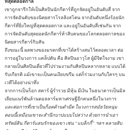
ที่สุดตลอดกาล
เขาถูกจารึกให้เป็นศิลปินนักกีตาร์ที่ถูกจัดอยู่ในอันดับสี่ จาก
การจัดอันดับของนิตยสารโรลลิงสโตน จากอันดับหนึ่งร้อยนัก
กีตาร์ที่ยิ่งใหญ่ที่สุดตลอดกาล และอยู่ในอันดับสี่เช่นกัน จาก
การจัดอันดับสุดยอดนักกีตาร์ห้าสิบคนของโลกตลอดกาลของ
นิตยสารกีตาร์กิบสัน
ถึงขณะนี้ ผลพวงของมรดกที่เขาได้สร้างสมไว้ตลอดเวลา ต่อ
การอยู่ในวงการ แคล็ปตัน คือ ศิลปินอาวุโส ผู้มีจิตใจงาม เขา
กลายเป็นศิลปินเดี่ยวที่ไปร่วมงานกับศิลปินหลากหลาย แบบได้
รับเกียรติ แม้เขาจะเป็นคนเงียบขรึม แต่ก็ร่วมงานกับใครๆ บน
เวทีได้อย่างน่าทึ่ง
จากการเป็นร็อก สตาร์ ผู้ร่ำรวย มีหุ้น มีเงิน ในธนาคารเป็นมิล
เลียนแนร์พันล้านดอลลาร์มหาเศรษฐีอีกคนหนึ่งในวงการ
และต่อการที่เขาเป็นก็อดด้านดำมืด ในวงการสมัยวัยหนุ่ม
ตอนนี้เหมือนเขาจะสำนึกบาปแบบไปสว่าง ด้วยการนำเอา
ทรัพย์สิน กีตาร์แสนรักของเขา เช่น “แบล็กกี้” ฯลฯ หลายสิบ