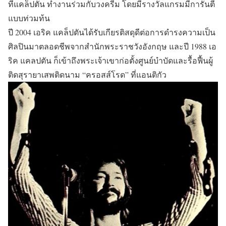
ที่แคล็ปตัน ทำงานร่วมกับวงครีม โดยมีรางวัลแกรมมีการันตี
แบบท่วมท้น
ปี 2004 เอริค แคล็ปตันได้รับเกียรติสดุดีต่อการดำรงความเป็น
ศิลปินมาตลอดชีพจากสำนักพระราชวังอังกฤษ และปี 1988 เอ
ริค แคลปตัน ก็เข้าถึงพระเจ้าเขาก่อตั้งศูนย์บำบัดและรื้อฟื้นผู้
ติดสุรายาเสพติดนาม “ครอสส์โรด” ที่แอนติกัว