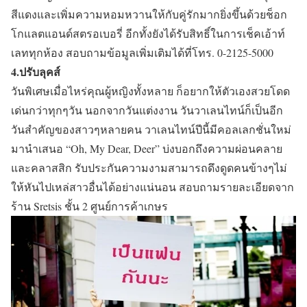
สีแดงและเพิ่มความหอมหวานให้กับคู่รักมากยิ่งขึ้นด้วยช็อก
โกแลตแอนด์สตรอเบอรี่ อีกทั้งยังได้รับสิทธิ์ในการเช็คเอ้าท์
เลททุกห้อง สอบถามข้อมูลเพิ่มเติมได้ที่โทร. 0-2125-5000
4.ปรับลุคส์
วันพิเศษเมื่อไหร่คุณผู้หญิงทั้งหลาย ก็อยากให้ตัวเองสวยโดด
เด่นกว่าทุกๆวัน นอกจากวันแต่งงาน วันวาเลนไทน์ก็เป็นอีก
วันสำคัญของสาวๆหลายคน วาเลนไทน์ปีนี้มีคอลเลกชั่นใหม่
มานำเสนอ “Oh, My Dear, Deer” บ่งบอกถึงความผ่อนคลาย
และคลาสสิก รับประกันความงามสามารถดึงดูดคนข้างๆไม่
ให้หันไปเหล่สาวอื่นได้อย่างแน่นอน สอบถามรายละเอียดจาก
ร้าน Sretsis ชั้น 2 ศูนย์การค้าเกษร