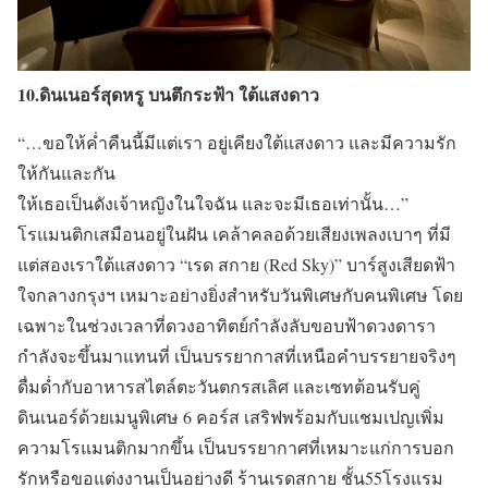
10.ดินเนอร์สุดหรู บนตึกระฟ้า ใต้แสงดาว
“…ขอให้ค่ำคืนนี้มีแต่เรา อยู่เคียงใต้แสงดาว และมีความรัก
ให้กันและกัน
ให้เธอเป็นดังเจ้าหญิงในใจฉัน และจะมีเธอเท่านั้น…”
โรแมนติกเสมือนอยู่ในฝัน เคล้าคลอด้วยเสียงเพลงเบาๆ ที่มี
แต่สองเราใต้แสงดาว “เรด สกาย (Red Sky)” บาร์สูงเสียดฟ้า
ใจกลางกรุงฯ เหมาะอย่างยิ่งสำหรับวันพิเศษกับคนพิเศษ โดย
เฉพาะในช่วงเวลาที่ดวงอาทิตย์กำลังลับขอบฟ้าดวงดารา
กำลังจะขึ้นมาแทนที่ เป็นบรรยากาสที่เหนือคำบรรยายจริงๆ
ดื่มด่ำกับอาหารสไตล์ตะวันตกรสเลิศ และเซทต้อนรับคู่
ดินเนอร์ด้วยเมนูพิเศษ 6 คอร์ส เสริฟพร้อมกับแชมเปญเพิ่ม
ความโรแมนติกมากขึ้น เป็นบรรยากาศที่เหมาะแก่การบอก
รักหรือขอแต่งงานเป็นอย่างดี ร้านเรดสกาย ชั้น55โรงแรม