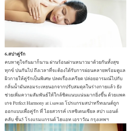
6.สปาคู่รัก
คบหาดูใจกันมาก็นาน ผ่านร้อนผ่านหนาวมาด้วยกันทั้งสุข
ทุกข์ ปนกันไป ถึงเวลาที่จะต้องได้รับการผ่อนคลายพร้อมดูแล
ผิวกายให้คู่รักเป็นพิเศษ ปลดเรื่องเครียด ปล่อยอารมณ์ไปกับ
กลิ่นน้ำมันหอมระเหยนอกจากปรับสมดุลในร่างกายแล้ว ยัง
ช่วยเพิ่มความสัมพันธ์ให้ใกล้ชิดแนบแน่นมากยิ่งขึ้น ด้วยแพค
เกจ Perfect Harmony at i.sawan โปรแกรมสปาทรีทเมนต์ถูก
ออกแบบเพื่อคู่รัก ที่ ไอยสวรรค์ เรสซิเดนเซียล สปา แอนด์
คลับ ชั้น5 โรงแรมแกรนด์ ไฮแอท เอราวัณ กรุงเทพฯ