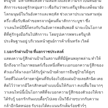
ตรีมูรติ” มหาเทพแห่งความสมหวังและความรัก เป็นที่นิยาม
สักการะของคู่รักหนุ่มสาว เชื่อกันว่าพระตรีมูรติจะเสด็จมายัง
โลกมนุษย์ในวันอังคารและพฤหัส ช่วงเวลาประมาณสามทุ่ม
ครึ่ง เพื่อรับฟังคำขอพรจากผู้คนที่มาสักการะบูชา ซึ่ง
วาเลนไทน์ปีนี้ก็ตรงกับวันอังคารพอดิบพอดี น่าจะเป็นโอกาส
ดีที่คู่รักจูงมือกันไปสักการะ โดยรูปเคารพพระตรีมูรติ
ประดิษฐานอยู่ บริเวณหน้าศูนย์การค้าเซ็นทรัล เวิลด์
1.บอกรักผ่านป้าย ที่แยกราชประสงค์
แสดงความรู้สึกผ่านป้ายในสถานที่ที่มีผู้คนพลุกพล่าน ทำให้
นึกถึงฉากในภาพยนตร์เรื่องหนึ่งที่พระเอกบอกความรู้สึกของ
ตัวเองให้นางเอกได้รับรู้ผ่านป้ายด้วยการยืนชูป้ายให้สูงๆ
โดยที่ไม่แคร์สายตาผู้คนที่จับจ้องไปยังแผ่นป้ายเลยสักนิด เคย
คิดไว้ว่าหากมีใครสักคนทำแบบนั้นให้กับเรา คงปลื้มใจมากๆ
วาเลนไทน์นี้เป็นโอกาสดีที่จะบอกความรู้สึกของตัวเองให้เขา
ได้รับรู้ บอกรักกันแบบดื้อๆไปเลย เป็นวิธีง่ายๆบวกกับความ
กล้าอีกนิดหน่อย รับรองได้คะแนนรักเต็มร้อยชัวร์ๆ