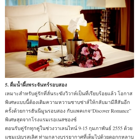
5. ดื่มน้ำผึ้งพระจันทร์รอบสอง
เหมาะสำหรับคู่รักที่ลั่นระฆังวิวาห์เป็นที่เรียบร้อยแล้ว โอกาส
พิเศษแบบนี้ต้องเติมความหวานซาบซ่าส์ให้กลับมามีสีสันอีก
ครั้งด้วยการฮันนีมูนรอบสอง กับแพคเกจ“Discover Romance”
พิเศษสุดจากโรงแรมเรอเนสซองซ์
ตอนรับคู่รักทุกคู่ในช่วงวาเลนไทน์ 9-15 กุมภาพันธ์ 2555 ด้วย
แชมเปญรสเลิศ ท่ามกลางบรรยากาศที่เต็มไปด้วยดอกกุหลาบ