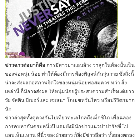
ข่าวฉาวต่อมาก็คือ
การมีสาวมาแอบอ้าง ว่าลูกในท้องนั้นเป็น
ของพ่อหนุ่มน้อย ทำให้ต้องมีการฟ้องพิสูจน์กันวุ่นวาย ซึ่งสิ่งนี้
น่าจะส่งผลต่อสภาพจิตใจของหนุ่มน้อยพอสมควร ทว่า สิ่ง
เหล่านี้ ก็มิอาจส่งผล ให้หนุ่มน้อยผู้ประสบความสำเร็จแต่เยาว
วัย จัสติน บีเบอร์และ เซเลนา โกเมซหวั่นไหว หรือปริวิตกมาก
นัก
ข่าวล่าสุดทั้งคู่ควงกันไปเที่ยวทะเลไกลถึงเม็กซิโก เพื่อฉลอง
การคบหากันครบหนึ่งปี แถมยังมีนักข่าวแนวปาปารัชชี่ ไป
แอบเห็นแหวน ที่นิ้วของฝ่ายสาว ก็ยิ่งมีข่าวลือว่า ทั้งสองตกลง