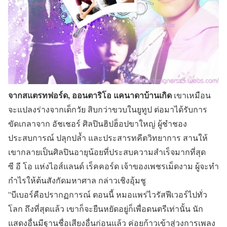
จากสแตรทฟอร์ด, ออนตาริโอ แคนาดาบ้านเกิด
เขาเหมือน
จะแปลงร่างจากเด็กวัย สิบกว่าขวบในยูทูป ต่อมาได้รับการ
ขัดเกลาจาก อัชเชอร์ ศิลปินฮิปฮ็อปขาใหญ่ ผู้ชำชอง
ประสบการณ์ ปลุกปล้ำ และประสารทคีตวิทยาการ สานให้
เขากลายเป็นศิลปินอายุน้อยที่ประสบความสำเร็จมากที่สุด
ซี อี โอ แห่งไอส์แลนด์ เร็คคอร์ด เจ้าของเพชรเม็ดงาม ผู้จะทำ
กำไรให้ต้นสังกัดมหาศาล กล่าวเชิงอุ้มชู
''บีเบอร์คือปรากฏการณ์ ตอนนี้ หมอแพร่ไวรัสฟีเวอร์ไปทั่ว
โลก ถึงที่สุดแล้ว เขาก็จะยืนหยัดอยู่ก็เพื่อดนตรีเท่านั้น นัก
แสดงอื่นมีฐานชื่อเสียงอื่นก่อนแล้ว ค่อยก้าวเข้าสู่วงการเพลง