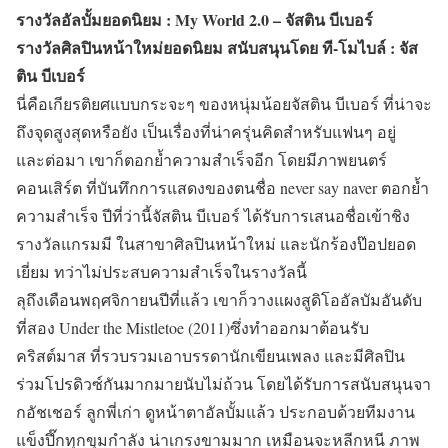
รางวัลอัลบั้มยอดนิยม : My World 2.0 – จัสติน บีเบอร์
รางวัลศิลปินหน้าใหม่ยอดนิยม สนับสนุนโดย ที-โมไบล์ : จัส
ติน บีเบอร์
นี่คือเกียรติยศแบบกระจะๆ ของหนุ่มน้อยจัสติน บีเบอร์ ที่น่าจะ
ถึงจุดสูงสุดหรือยัง เป็นเรื่องที่น่าครุ่นคิดสำหรับแฟนๆ อยู่
และต่อมา เขาก็ตอกย้ำความสำเร็จอีก โดยมีภาพยนตร์
คอนเสิร์ต ที่บันทึกการแสดงของตนชื่อ never say naver ตอกย้ำ
ความสำเร็จ ปีที่ว่านี้จัสติน บีเบอร์ ได้รับการเสนอชื่อเข้าชิง
รางวัลแกรมมี ในสาขาศิลปินหน้าใหม่ และนักร้องป๊อปยอด
เยี่ยม ทว่าไม่ประสบความสำเร็จในรางวัลนี้
ลุถึงเดือนพฤศจิกายนปีที่แล้ว เขาก็วางแผงสูดิโออัลบัมอันดับ
ที่สอง Under the Mistletoe (2011)ซึ่งทำออกมาต้อนรับ
คริสต์มาส ที่รวบรวมเอาบรรดานักเขียนเพลง และมีศิลปิน
ร่วมโปรดิวซ์กันมากมายนับไม่ถ้วน โดยได้รับการสนับสนุนจา
กอัชเชอร์ ลูกพี่เก่า ดูหน้าตาอัลบั้มแล้ว ประกอบด้วยทีมงาน
แข็งปึ๊กทุกขุมกำลัง น่าเกรงขามมาก เหมือนจะหลีกหนี ภาพ