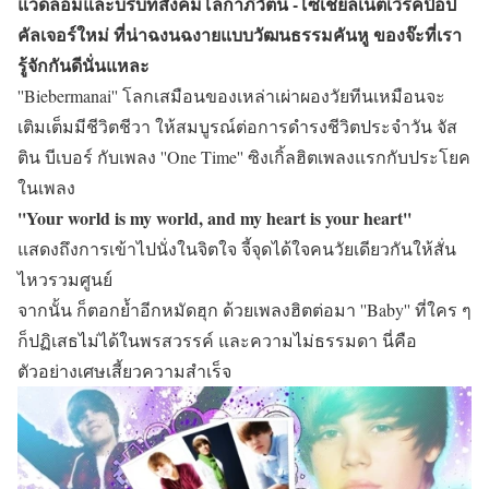
แวดล้อมและบริบทสังคมโลกาภิวัตน์ -โซเชียลเน็ตเวิร์คป๊อป
คัลเจอร์ใหม่ ที่น่าฉงนฉงายแบบวัฒนธรรมคันหู ของจ๊ะที่เรา
รู้จักกันดีนั่นแหละ
''Biebermanai'' โลกเสมือนของเหล่าเผ่าผองวัยทีนเหมือนจะ
เติมเต็มมีชีวิตชีวา ให้สมบูรณ์ต่อการดำรงชีวิตประจำวัน จัส
ติน บีเบอร์ กับเพลง ''One Time'' ซิงเกิ้ลฮิตเพลงแรกกับประโยค
ในเพลง
''Your world is my world, and my heart is your heart''
แสดงถึงการเข้าไปนั่งในจิตใจ จี้จุดได้ใจคนวัยเดียวกันให้สั่น
ไหวรวมศูนย์
จากนั้น ก็ตอกย้ำอีกหมัดฮุก ด้วยเพลงฮิตต่อมา ''Baby'' ที่ใคร ๆ
ก็ปฏิเสธไม่ได้ในพรสวรรค์ และความไม่ธรรมดา นี่คือ
ตัวอย่างเศษเสี้ยวความสำเร็จ