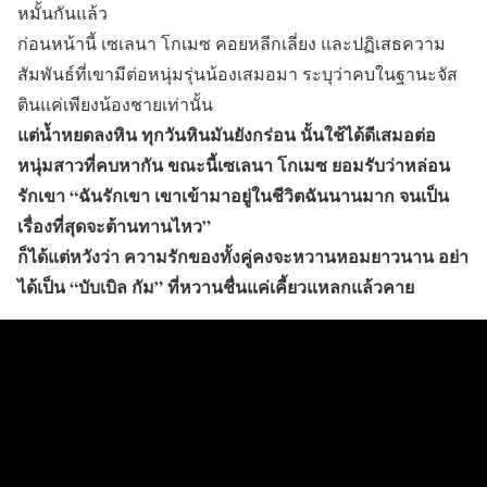
หมั้นกันแล้ว
ก่อนหน้านี้ เซเลนา โกเมซ คอยหลีกเลี่ยง และปฏิเสธความ
สัมพันธ์ที่เขามีต่อหนุ่มรุ่นน้องเสมอมา ระบุว่าคบในฐานะจัส
ตินแค่เพียงน้องชายเท่านั้น
แต่น้ำหยดลงหิน ทุกวันหินมันยังกร่อน นั้นใช้ได้ดีเสมอต่อ
หนุ่มสาวที่คบหากัน ขณะนี้เซเลนา โกเมซ ยอมรับว่าหล่อน
รักเขา “ฉันรักเขา เขาเข้ามาอยู่ในชีวิตฉันนานมาก จนเป็น
เรื่องที่สุดจะต้านทานไหว”
ก็ได้แต่หวังว่า ความรักของทั้งคู่คงจะหวานหอมยาวนาน อย่า
ได้เป็น “บับเบิล กัม” ที่หวานชื่นแค่เคี้ยวแหลกแล้วคาย