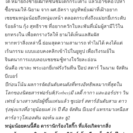
ใต้ หมายถึงชายเฒ่าที่ชื่นชมเด็กกระเตาะ แล้วเอาขี่คอไปหา
ซื้อขนมให้-นิยาม จาก ผศ.อัครา บุญทิพย์)เฒ่าที่เฝ้าอยาก
เชยชมหนุ่มน้อยถึงหนุ่มเหน้า ตลอดกระทั่งถึงแม่ยกยี่เกระดับ
ร้อยล้าน กุ้ง สุทธิราช ที่อยากควักใบละพันที่เม้มผู้สามีไว้ใน
ยกทรงใน เพื่อตกรางวัลให้ ยามได้เห็นแลสัมผัส
หากทว่าสิ่งเหล่านี้ ย่อมสุดความสามารถ ทำไม่ได้ คงได้แต่
เร้นกรรม แบบแอบคงคลิกเข้าไปในยูทูป เพื่อเริงรมย์ใน
จินตนาการแบบลอบเชยชมชู้ทางใจวัยละอ่อน
นั่นคือ เขาละ พระเอกยี่เกฝรั่งวันทีน ป๊อป สตาร์ ในนาม จัสติน
บีเบอร์
ปีก่อนโน้น ผลการจัดอันดับคนดังที่ทรงอิทธิพลมากที่สุดใน
โลกของนิตยสารฟอร์บส์(Forbes)มี เลดี้ กากา และออร์ปรา วิน
เฟรย์ นางสาวสมัยผู้ขึ้นแท่นแล้ว ซูเปอร์ สตาร์อันดับสาม ดาว
รุ่งพุ่งแรงที่อายุน้อยแค่ 16 ปี คือ จัสติน บีเบอร์ แทรกมาเหนือส
ตาร์อาวุโสเอลตัน จอห์น และ ยู2
หนุ่มน้อยคนนี้คือ ดารานักร้องใสกิ๊ก ที่แจ้งเกิดจากสิ่ง