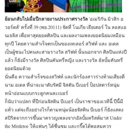
ย้อนกลับไปเมื่อปีกลายงานประกาศรางวัล
'อเมริกัน มิวสิก อ
วอร์ดส์' ครั้งที่ 39 (พย.20111) จัดที่ โนเกีย เธียเตอร์ ใน ลอสแอ
นเจลิส เพื่อหาสุดยอดศิลปิน และผลงานเพลงยอดนิยมเหมือน
ทุกปี โดยความสำเร็จตกเป็นของเทเลอร์ สวิฟท์ และ อเดล
เป็นผู้ชนะไปคนละสามรางวัล สวิฟท์ นั้นนอกจาก ศิลปินแห่งปี
แล้ว ก็ยังมีรางวัล ศิลปินคันทรี่หญิง และรางวัล อัลบั้มคันทรี่
ยอดนิยมด้วย
นั่นคือ ความสำเร็จของสวิฟท์ และนักร้องสาวร่างท้วมเสียงดี
นาม อเดล ที่น่าจะมาดับรัศมี จิสตัน บีเบอร์ ป็อปสตาร์หนุ่ม
หน้าอ่อนแบบกระดูกคนละเบอร์
ก็นับว่าแปลก ที่ปีก่อนจัสติน บีเบอร์ เป็นราชาของเวทีนี้ ปีนี้มี
แห้ว แต่จะถึงอย่างไรก็ตามหนุ่มน้อยจัสติน บีเบอร์ ก็ยังแสดง
สปิริตจากการขึ้นมาครวญเพลงจากอัลบั้มคริสต์มาส Under
the Mistletoe ให้แฟนๆ ได้ชื่นชม และกรี๊ดได้พอสมควร