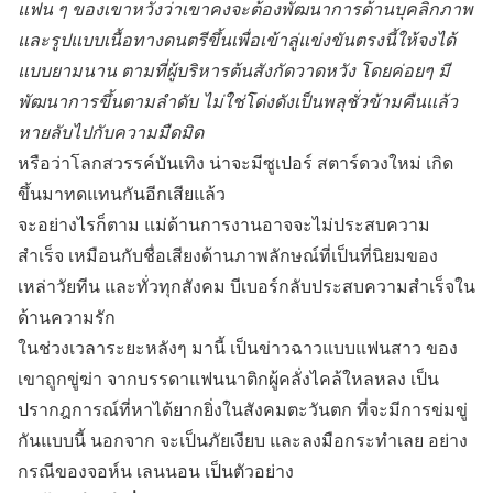
แฟน ๆ ของเขาหวังว่าเขาคงจะต้องพัฒนาการด้านบุคลิกภาพ
และรูปแบบเนื้อทางดนตรีขึ้นเพื่อเข้าลู่แข่งขันตรงนี้ให้จงได้
แบบยามนาน ตามที่ผู้บริหารต้นสังกัดวาดหวัง โดยค่อยๆ มี
พัฒนาการขึ้นตามลำดับ ไม่ใช่โด่งดังเป็นพลุชั่วข้ามคืนแล้ว
หายลับไปกับความมืดมิด
หรือว่าโลกสวรรค์บันเทิง น่าจะมีซูเปอร์ สตาร์ดวงใหม่ เกิด
ขึ้นมาทดแทนกันอีกเสียแล้ว
จะอย่างไรก็ตาม แม่ด้านการงานอาจจะไม่ประสบความ
สำเร็จ เหมือนกับชื่อเสียงด้านภาพลักษณ์ที่เป็นที่นิยมของ
เหล่าวัยทีน และทั่วทุกสังคม บีเบอร์กลับประสบความสำเร็จใน
ด้านความรัก
ในช่วงเวลาระยะหลังๆ มานี้ เป็นข่าวฉาวแบบแฟนสาว ของ
เขาถูกขู่ฆ่า จากบรรดาแฟนนาติกผู้คลั่งไคล้ใหลหลง เป็น
ปรากฎการณ์ที่หาได้ยากยิ่งในสังคมตะวันตก ที่จะมีการข่มขู่
กันแบบนี้ นอกจาก จะเป็นภัยเงียบ และลงมือกระทำเลย อย่าง
กรณีของจอห์น เลนนอน เป็นตัวอย่าง