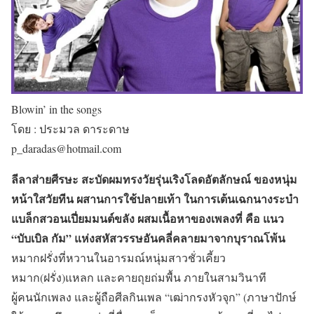
Blowin’ in the songs
โดย : ประมวล ดาระดาษ
p_daradas@hotmail.com
ลีลาส่ายศีรษะ สะบัดผมทรงวัยรุ่นเริงโลดอัตลักษณ์ ของหนุ่ม
หน้าใสวัยทีน ผสานการใช้ปลายเท้า ในการเต้นเฉกนางระบำ
แบล็กสวอนเปี่ยมมนต์ขลัง ผสมเนื้อหาของเพลงที่ คือ แนว
“บับเบิล กัม” แห่งสหัสวรรษอันคลี่คลายมาจากบุราณโพ้น
หมากฝรั่งที่หวานในอารมณ์หนุ่มสาวชั่วเคี้ยว
หมาก(ฝรั่ง)แหลก และคายถุยถ่มพื้น ภายในสามวินาที
ผู้คนนักเพลง และผู้ถือศีลกินเพล “เฒ่ากรงหัวจุก” (ภาษาปักษ์