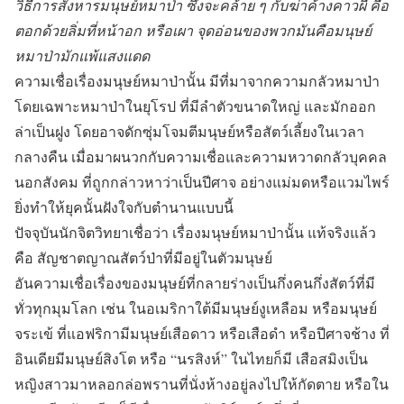
วิธีการสังหารมนุษย์หมาป่า ซึ่งจะคล้าย ๆ กับฆ่าค้างคาวผี คือ
ตอกด้วยลิ่มที่หน้าอก หรือเผา จุดอ่อนของพวกมันคือมนุษย์
หมาป่ามักแพ้แสงแดด
ความเชื่อเรื่องมนุษย์หมาป่านั้น มีที่มาจากความกลัวหมาป่า
โดยเฉพาะหมาป่าในยุโรป ที่มีลำตัวขนาดใหญ่ และมักออก
ล่าเป็นฝูง โดยอาจดักซุ่มโจมตีมนุษย์หรือสัตว์เลี้ยงในเวลา
กลางคืน เมื่อมาผนวกกับความเชื่อและความหวาดกลัวบุคคล
นอกสังคม ที่ถูกกล่าวหาว่าเป็นปีศาจ อย่างแม่มดหรือแวมไพร์
ยิ่งทำให้ยุคนั้นฝังใจกับตำนานแบบนี้
ปัจจุบันนักจิตวิทยาเชื่อว่า เรื่องมนุษย์หมาป่านั้น แท้จริงแล้ว
คือ สัญชาตญาณสัตว์ป่าที่มีอยู่ในตัวมนุษย์
อันความเชื่อเรื่องของมนุษย์ที่กลายร่างเป็นกึ่งคนกึ่งสัตว์ที่มี
ทั่วทุกมุมโลก เช่น ในอเมริกาใต้มีมนุษย์งูเหลือม หรือมนุษย์
จระเข้ ที่แอฟริกามีมนุษย์เสือดาว หรือเสือดำ หรือปีศาจช้าง ที่
อินเดียมีมนุษย์สิงโต หรือ “นรสิงห์” ในไทยก็มี เสือสมิงเป็น
หญิงสาวมาหลอกล่อพรานที่นั่งห้างอยู่ลงไปให้กัดตาย หรือใน