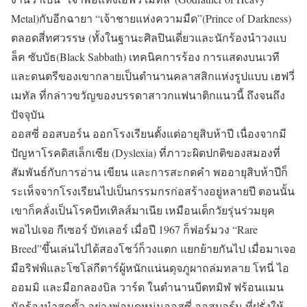
Metal)กับอีกฉายา “เจ้าชายแห่งความมืด”(Prince of Darkness)
ตลอดสี่ทศวรรษ (ทั้งในฐานะศิลปินเดี่ยวและนักร้องนำวงแบ
ล็ค ซับบัธ(Black Sabbath) เทคนิคการร้อง การแสดงบนเวที
และดนตรีของเขากลายเป็นตำนานคลาสสิกแห่งรูปแบบ เฮฟวี่
เมทัล ที่กล่าวขวัญของบรรดาสาวกแฟนาติกแนวนี้ ถึงจนถึง
ปัจจุบัน
ออสซี่ ออสบอร์น ออกโรงเรียนตั้งแต่อายุสิบห้าปี เนื่องจากมี
ปัญหาโรคดิสเล็กเซีย (Dyslexia) ที่ภาวะผิดปกติของสมองที่
สัมพันธ์กับการอ่าน เขียน และการสะกดคำ พออายุสิบห้าปีก็
ระเห็จจากโรงเรียนไปเป็นกรรมกรก่อสร้างอยู่หลายปี ตอนนั้น
เขาก็คลั่งเป็นโรคบีทเทิลส์มาเนีย เหมือนเด็กวัยรุ่นร่วมยุค
พอไปเจอ กีเซอร์ บัทเลอร์ เมื่อปี 1967 ก็ฟอร์มวง “Rare
Breed”ขึ้นเล่นไปได้สองโชว์ก็วงแตก แยกย้ายกันไป เมื่อมาเจอ
มือริฟฟ์และโซโล่กีตาร์ผู้หนักแน่นดุจภูผาถล่มทลาย โทนี่ ไอ
ออมมิ และมือกลองบิล วาร์ด ในตำนานบีตทมิฬ ฟร้อนแมน
นักร้องนำสุดขั้ว อย่างพ่อมดหนุ่มออสซี่ ออสบอร์น ที่ฝรั่งให้