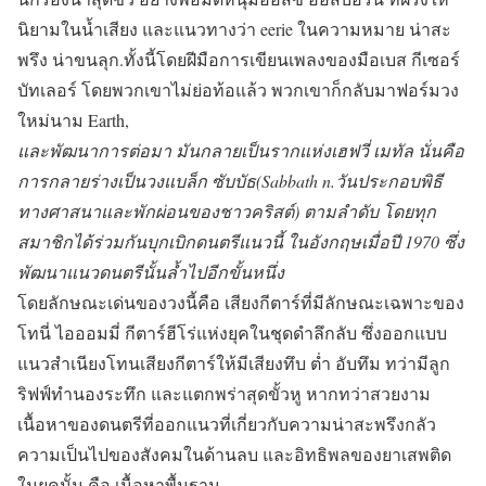
นิยามในน้ำเสียง และแนวทางว่า eerie ในความหมาย น่าสะ
พรึง น่าขนลุก.ทั้งนี้โดยฝีมือการเขียนเพลงของมือเบส กีเซอร์
บัทเลอร์ โดยพวกเขาไม่ย่อท้อแล้ว พวกเขาก็กลับมาฟอร์มวง
ใหม่นาม Earth,
และพัฒนาการต่อมา มันกลายเป็นรากแห่งเฮฟวี่ เมทัล นั่นคือ
การกลายร่างเป็นวงแบล็ก ซับบัธ(Sabbath n.วันประกอบพิธี
ทางศาสนาและพักผ่อนของชาวคริสต์) ตามลำดับ โดยทุก
สมาชิกได้ร่วมกันบุกเบิกดนตรีแนวนี้ ในอังกฤษเมื่อปี 1970 ซึ่ง
พัฒนาแนวดนตรีนั้นล้ำไปอีกขั้นหนึ่ง
โดยลักษณะเด่นของวงนี้คือ เสียงกีตาร์ที่มีลักษณะเฉพาะของ
โทนี่ ไอออมมี่ กีตาร์ฮีโร่แห่งยุคในชุดดำลึกลับ ซึ่งออกแบบ
แนวสำเนียงโทนเสียงกีตาร์ให้มีเสียงทึบ ต่ำ อับทึม ทว่ามีลูก
ริฟฟ์ทำนองระทึก และแตกพร่าสุดขั้วหู หากทว่าสวยงาม
เนื้อหาของดนตรีที่ออกแนวที่เกี่ยวกับความน่าสะพรึงกลัว
ความเป็นไปของสังคมในด้านลบ และอิทธิพลของยาเสพติด
ในยุคนั้น คือ เนื้อหาพื้นฐาน