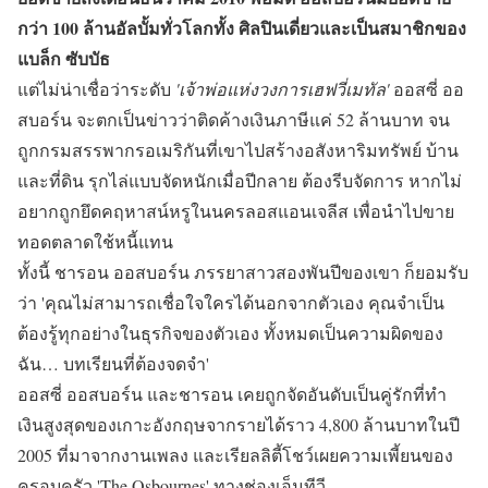
กว่า 100 ล้านอัลบั้มทั่วโลกทั้ง ศิลปินเดี่ยวและเป็นสมาชิกของ
แบล็ก ซับบัธ
แต่ไม่น่าเชื่อว่าระดับ
'เจ้าพ่อแห่งวงการเฮฟวี่เมทัล'
ออสซี่ ออ
สบอร์น จะตกเป็นข่าวว่าติดค้างเงินภาษีแค่ 52 ล้านบาท จน
ถูกกรมสรรพากรอเมริกันที่เขาไปสร้างอสังหาริมทรัพย์ บ้าน
และที่ดิน รุกไล่แบบจัดหนักเมื่อปีกลาย ต้องรีบจัดการ หากไม่
อยากถูกยึดคฤหาสน์หรูในนครลอสแอนเจลีส เพื่อนำไปขาย
ทอดตลาดใช้หนี้แทน
ทั้งนี้ ชารอน ออสบอร์น ภรรยาสาวสองพันปีของเขา ก็ยอมรับ
ว่า 'คุณไม่สามารถเชื่อใจใครได้นอกจากตัวเอง คุณจำเป็น
ต้องรู้ทุกอย่างในธุรกิจของตัวเอง ทั้งหมดเป็นความผิดของ
ฉัน… บทเรียนที่ต้องจดจำ'
ออสซี่ ออสบอร์น และชารอน เคยถูกจัดอันดับเป็นคู่รักที่ทำ
เงินสูงสุดของเกาะอังกฤษจากรายได้ราว 4,800 ล้านบาทในปี
2005 ที่มาจากงานเพลง และเรียลลิตี้โชว์เผยความเพี้ยนของ
ครอบครัว 'The Osbournes' ทางช่องเอ็มทีวี