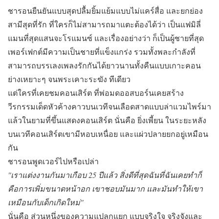
ชารอนยืนยันแบบสุดปลื้มยิ้มแย้มแบบไม่แคร์สื่อ และยกย่อง
สามีสุดที่รัก ที่ใครก็ไม่สามารถมาแตะต้องได้ว่า เป็นแฟมิลี่
แมนที่สุดแสนจะโรแมนซ์ และเรื่องอย่างว่า ก็เป็นผู้ชายที่สุด
เพอร์เฟกต์มีความเป็นชายที่แข็งแกร่ง รวมทั้งพละกำลังที่
สามารถบรรเลงเพลงรักกันได้ยาวนานทั้งคืนแบบเกาะคอน
ย่างเหยาะๆ จนพระเคาะระฆัง ทีเดียว
แต่ใครที่เคยชมคอนเสิร์ต ที่พ่อมดออสบอร์นเคยสร้าง
วีรกรรมเด็ดหัวค้างคาวบนเวทีจนเลือดสาดแบบล่าแวมไพร์มา
แล้วในยามที่ขึ้นแสดงคอนเสิร์ต นั่นคือ ยิ่งเพี้ยน ในระยะหลัง
บนเวทีคอนเสิร์ตเขามีหอบเหนื่อย และแผ่วปลายยกอยู่เหมือน
กัน
ชารอนพูดเวอร์ไปหรือเปล่า
''เราแต่งงานกันมาเกือบ 25 ปีแล้ว สิ่งดีที่สุดฉันที่ฉันเคยทำก็
คือการเพิ่มขนาดหน้าอก เขาชอบมันมาก และมันทำให้เขา
เหมือนกับเด็กเกิดใหม่''
นั่นคือ ส่วนหนึ่งของความแปลกแยก แบบจริงใจ จริงจังและ