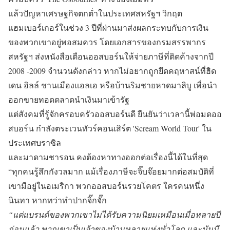
แล้วปัญหาเศรษฐกิจตกต่ำในประเทศสหรัฐฯ วิกฤต
แฮมเบอร์เกอร์ในช่วง 3 ปีที่ผ่านมาส่งผลกระทบกับการเงิน
ของพวกเขาอยู่พอสมควร โดยเอกสารของกรมสรรพากร
สหรัฐฯ ส่งหนังสือเตือนออสบอร์นให้จ่ายภาษีที่ติดค้างจากปี
2008 -2009 จำนวนดังกล่าว หากไม่อยากถูกยึดคฤหาสน์ที่ฮิด
เดน ฮิลล์ ชานเมืองแอลเอ หรือบ้านริมชายหาดมาลิบู เพื่อนำ
ออกขายทอดตลาดนำเงินมาเข้ารัฐ
แต่สังคมที่รู้จักครอบครัวออสบอร์นดี ยืนยันว่าเวลานี้พ่อมดออ
สบอร์น กำลังตระเวนทัวร์คอนเสิร์ต 'Scream World Tour' ใน
ประเทศบราซิล
และมาดามชารอน คงต้องหาทางออกต่อเรื่องนี้ได้ในที่สุด
“ทุกคนรู้สึกกังวลมาก แม้เรื่องภาษีจะจิ๊บจ๊อยมากต่อสมบัติที่
เขามีอยู่ในอเมริกา พวกออสบอร์นรวยโคตร ใครคนหนึ่ง
นินทา หากทว่าทำปากจิ๊กจั๊ก
“แต่แบรนด์ของพวกเขาไม่ได้รับความนิยมเหมือนเมื่อหลายปี
ก่อนแล้ว พวกเขาเป็นเจ้าของบ้านหลายแห่งทั่วโลก และมันมี