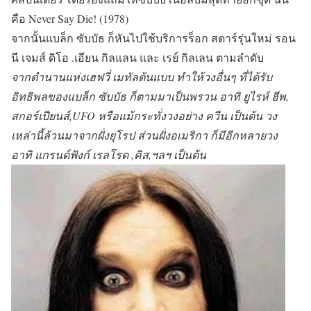
คือ Never Say Die! (1978)
จากนั้นแบล็ก ซับบัธ ก็หันไปใช้บริการร็อก สตาร์รุ่นใหม่ รอน
นี เจมส์ ดิโอ .เอียน กิลแลน และ เรย์ กิลเลน ตามลำดับ
จากตำนานแห่งเฮฟวี่ เมทัลต้นแบบ ทำให้วงอื่นๆ ที่ได้รับ
อิทธิพลของแบล็ก ซับบัธ ก็ตามมาเป็นพรวน อาทิ ยูไรห์ ฮีพ,
สกอร์เปียนส์,UFO หรือแม้กระทั่งวงอย่าง ควีน เป็นต้น วง
เหล่านี้ล้วนมาจากฝั่งยุโรป ส่วนฝั่งอเมริกา ก็มีอีกหลายวง
อาทิ แกรนด์ฟังก์ เรลโรด ,คิส,ฯลฯ เป็นต้น