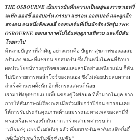
THE OSBOURNE เป็นการบันทึกความเป็นอยู่ของราชาเฮฟวี่
เมทัล ออสซี่ ออสบอร์น ภรรยา แชรอน ออสเบลล์ และลูกอีก
สองคน คนหนึ่งคือเคลลี่ ออสบอร์นที่เป็นนักร้องวัยรุ่น THE
OSBOURNE ออกอากาศไปได้แค่ฤดูกาลที่สาม และก็มีอัน
โรยลาไป
มีหลายปัญหาที่สำคัญ อย่างแรกคือ ปัญหาสุขภาพของออสบ
อร์นเอง ขณะที่แชรอน ออสบอร์น ซึ่งเป็นหนึ่งในคนที่รักษา
ผลประโยชน์ทางธุรกิจของตนและสามีอย่างเหนียวแน่น ก็หัน
ไปเปิดรายการทอล์กโชว์ของตนเอง ซึ่งไม่ค่อยประสบความ
สำเร็จด้านเรตติ้งนัก อีกทั้งกระแสคนก็น้อย
เรามาฟังจุดขายแบบเพี้ยนของคู่ใจพ่อมด ที่ล้ำมากในยุค จาก
การให้สัมภาษณ์เรื่องเพศ เมื่อร่วมสิบกว่าปีก่อน ชารอนเคย
ให้การรับประกันคุณภาพด้านสมรรถนะทางเพศของสามีที่
ครองเรือน ครองรักกันมากว่าร่วมสามทศวรรษว่า
“เห็นแก่ๆ แบบนี้ แต่จริงๆ แล้ว พี่อสสบอร์นเขายังคงฟิตปั๋งดึ๋
งดั๋งไม่ต่างอะไรกับเซ็กซ์ แมชีน”