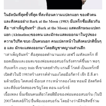
ในอัลบัมที่สุดขั้วที่สุด ที่สะท้อนความแปลกแยก ของตัวตน
และสังคมอย่าง Bark at the Moon (1983) มีแทร็กชื่อเดียวกัน
คือ “เห่าเพ็ญจันทร์” (Bark at the Moon) แสดงลักษณะแปลก
แยก (Aleination)ของคน และมักจะแสดงออกมาในรูปของ
ความวิปริต ขบถ เป็นคนนอก คนแปลกหน้าในสังคมปกตินั้นๆ
อ และ มักจะแสดงออกมาโดยสัญชาตญาณส่วนลึก
“เห่าเพ็ญจันทร์” คือสุดยอดตำนานแห่ง เฮฟวี่ เมทัลแทร็ก ที่
ยอดเยี่ยมและอมตะของพ่อมดออสบอร์นรังสรรค์ขึ้นมา พอๆ
กับแทร็ก crazy train ที่เขาเคยทำกับ แรนดี้ โรดส์ เป็นแทร็กที่
เปิดตัวในปี 1983สร้างสรรค์ทำนองโดยมือกีตาร์ เจ๊ก อี.ลี.ตา
มด้วยบ๊อบ ไดสเลย์ มือเบส กระหน่ำกลองโดย ทอมมี อัลดริดจ์
และคีย์บอร์ดสยองขวัญโดย ดอน แอร์เรย์
เนื้อเพลง นั้นเขียนคนเดียวโดยฝีมือของพ่อมดออสบอร์น (ในปี
2003ไดสเลย์ก็ไป ยื่นฟ้องออสบอร์น โดยอ้างว่ามีลิขสิทธิ์ร่วม