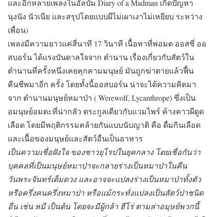
และอีกหลายเพลงในอัลบัม Diary of a Madman เกิดปัญหา
นุงนัง นัวเนีย และสรุปโดยแบบผีไม่เผาเงาไม่เหยียบ ระหว่าง
เพื่อน)
เพลงมีความยาวแค่สี่นาที 17 วินาที เนื้อหาที่พ่อมด ออสซี่ ออ
สบอร์น ได้แรงบันดาลใจจาก ตำนาน เรื่องเกี่ยวกับสัตว์ใน
ตำนานที่ครั้งหนึ่งเคยคุกคามมนุษย์ มันถูกฆ่าตายแล้วฟื้น
คืนชีพมาอีก ครั้ง โดยทั้งนี้ออสบอร์น น่าจะได้ความคิดมา
จาก ตำนานมนุษย์หมาป่า ( Werewolf, Lycanthrope) ซึ่งเป็น
อมนุษย์อมตะที่น่ากลัว ตระกูลเดียวกับแวมไพร์ ค้างคาวผีดูด
เลือด โดยมีพฤติกรรมคล้ายกันแบบนับญาติ คือ ดื่มกินเลือด
และเนื้อของมนุษย์และสัตว์อื่นเป็นอาหาร
เป็นความเชื่อฝังใจ ของชาวยุโรปในยุคกลาง โดยเชื่อกันว่า
บุคคลที่เป็นมนุษย์หมาป่าจะกลายร่างเป็นหมาป่าในคืน
วันพระจันทร์เต็มดวง และอาจจะแปลงร่างเป็นหมาป่าทั้งตัว
หรือครึ่งคนครึ่งหมาป่า หรือแม้กระทั่งแปลงเป็นสัตว์ป่าชนิด
อื่น เช่น หมี เป็นต้น โดยจะมีผู้กล้า ฮีโร่ ตามล่าอมุษย์พวกนี้