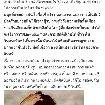
เทพปกีรณัมกรีก ก็มีเรื่องของกษัตริย์องค์หนึ่งที่ถูกเทพซุสสาป
ให้กลายเป็นไฮยีนา ชื่อ “Lycaon”
มนุษย์บางเผ่า เช่น ไวกิ้ง เชื่อว่า ตนสามารถแปลงร่างเป็นสัตว์
ป่าดุร้ายบางชนิด ได้เวลาสู้รบ กระทั่งถึงความเชื่อพื้นเมือง
ของอินเดียแดงก็คล้ายคลึงกัน โดยผู้ที่แปลงร่างเป็นหมาป่าได้
จะเรียกว่า”Skinwalker” และตามสถิติที่เก็บได้ ชี้ว่า คืน
วันพระจันทร์เต็มดวงนั้น มีแนวโน้มที่จะเกิดอาชญากรรม
มากกว่าคืนทั่วไป ทั้งนี้เชื่อว่า อาจเป็นเพราะอิทธิพลของดวง
จันทร์
เรื่องราวของมนุษย์หมาป่า ถูกเล่าขานมาจนปัจจุบัน และ
สะท้อนออกมาในรูปแบบของวรรณกรรม เช่น ภาพยนตร์
หรือ ละคร หรือแม้แต่กระทั่งการ์ตูน เป็นอาทิ หากทว่าออสซี่
ออสบอร์น ก็นำมาถ่ายทอดเป็น คีตศิลป์และวิดีโอ สยองขวัญ
ใน สกุลเฮฟวี เมทัลขึ้นหิ้งคลาสสิกมา 30 ปี ในปีนี้