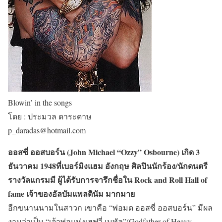
Blowin’ in the songs
โดย : ประมวล ดาระดาษ
p_daradas@hotmail.com
ออสซี่ ออสบอร์น (John Michael “Ozzy” Osbourne) เกิด 3
ธันวาคม 1948ที่เบอร์มิงแฮม อังกฤษ ศิลปินนักร้อง/นักดนตรี
รางวัลแกรมมี ผู้ได้รับการจารึกชื่อใน Rock and Roll Hall of
fame เจ้าของอัลบัมแพลตินัม มากมาย
อีกขนานนามในสาวก เขาคือ “พ่อมด ออสซี่ ออสบอร์น” มีผล
งานว่าเป็น “เจ้าพ่อแห่งเฮฟวี่ เมทัล”(Godfather of Heavy