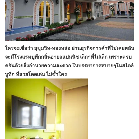
ใครจะเชื่อว่า สุขุมวิท-ทองหล่อ ย่านธุรกิจการค้าที่ไม่เคยหลับ
จะมีโรงแรมบูทีกกลิ่นอายสแปนนิช เล็กๆที่ไม่เล็ก เพราะครบ
ครันด้วยสิ่งอำนวยความสะดวก ในบรรยากาศสบายๆในสไตล์
บูทีก ที่สวยโดดเด่น ไม่ซ้ำใคร