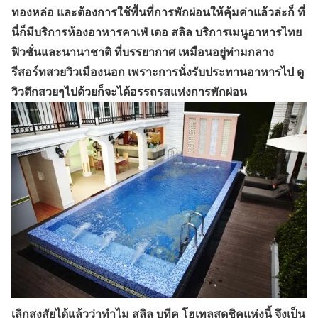
ทองหล่อ และต้องการใช้พื้นที่การพักผ่อนให้คุ้มค่าแล้วล่ะก็ ที่
นี่ก็มีบริการห้องอาหารคาเฟ่ เดอ สลิล บริการเมนูอาหารไทย
ฟิวชั่นและนานาชาติ ที่บรรยากาศ เหมือนอยู่ท่ามกลาง
รีสอร์ทสวยวิวเมืองนอก เพราะการนั่งรับประทานอาหารไป ดู
วิวตึกสวยๆไปด้วยก็จะได้อรรถรสแห่งการพักผ่อน
เลิกสงสัยได้แล้วว่าทำไม สลิล บูทีค โฮเทลสุดชิคแห่งนี้ จึงเป็น