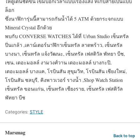
ให้ดูเด่นชัดขึ้น เข็มบอกเวลาแบบเรืองแสง ที่เก็บสายเป็นแบบ
ล็อก
ซึ่งนาฬิการุ่นนี้สามารถกันน้ำได้ 5 ATM ด้วยกระจกแบบ
Mineral Crystal อีกด้วย
พบกับ
CONVERSE WATCHES
ได้ที่ Urban Studio เซ็นทรัล
ปิ่นเกล้า ,เคาน์เตอร์นาฬิกาเซ็นทรัล ลาดพร้าว, เซ็นทรัล
บางนา, เซ็นทรัล แจ้งวัฒนะ, เซ็นทรัล เฟสติวัล พัทยา บีช,
เซน, เดอะมอลล์ งามวงศ์วาน เดอะมอลล์ บางกะปิ,
เดอะมอลล์ บางแค, โรบินสัน สุขุมวิท, โรบินสัน เชียงใหม่,
โรบินสัน ชลบุรี, คิงพาวเวอร์ รางน้ำ ,Shop Watch Station
เซ็นทรัล ขอนแก่น, เซ็นทรัล เชียงราย, เซ็นทรัล เฟสติวัล
พัทยา บีช
Categories:
STYLE
Marsmag
Back to top