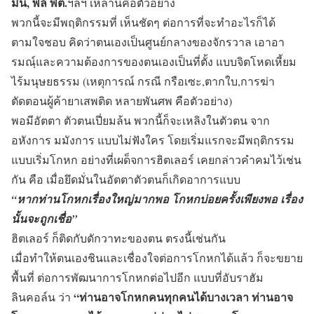
มิน, พล พต.
ฯลฯ เหล่านี้คือตัวอย่าง
พวกนี้จะมีพฤติกรรมที่ เห็นชัดๆ ต่อการที่จะทำอะไรก็ได้
ตามใจชอบ คิดว่าตนเองเป็นศูนย์กลางของจักรวาล เอาอา
รมณฺ์และความต้องการของตนเองเป็นที่ตั้ง แบบจิตโหดเหี้ยม
ไร้มนุษยธรรม (เหตุการณ์ กรณี กรือเซะ,ตากใบ,การฆ่า
ตัดตอนผู้ค้ายาเสพติด หลายพันศพ คือตัวอย่าง)
พอมีอัตตา ตัวตนเปี่ยมล้น พวกนี้ก็จะเหลิงในตัวตน จาก
อหังการ มมังการ แบบไม่ฟังใคร โดยเริ่มแรกจะมีพฤติกรรม
แบบเริ่มโกหก อย่างที่เผด็จการฮิตเลอร์ เคยกล่าวคำคมไว้เช่น
กัน คือ เมื่อยึดมั่นในอัตตาตัวตนก็เกิดอาการแบบ
“หากท่านโกหกเรื่องใหญ่มากพอ โกหกบ่อยครั้งเพียงพอ เรื่อง
นั้นจะถูกเชื่อ”
ฮิตเลอร์ ก็ติดกับดักวาทะของตน ตรงนี้เช่นกัน
เมื่อทำให้ตนเองชินและเชื่องใจต่อการโกหกได้แล้ว ก็จะขยาย
พื้นที่ ต่อการพัฒนาการโกหกต่อไปอีก แบบที่อับราฮัม
“ท่านอาจโกหกคนทุกคนได้บางเวลา ท่านอาจ
ลินคอล์น ว่า