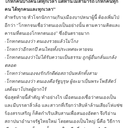
โกหกคนบางคนได้ทุกเวลา แต่ท่านไม่สามารถโกหกคนทุก
คน ได้ทุกคนและทุกเวลา”
สำหรับราย หัวโจกนักกาน(กิน)เมืองบาปหนาผู้นี้ ต้องเพิ่มไป
อีกว่า “โกหกจนเชื่อว่าตนเองเป็นอย่างนั้น ตามความคิดและ
คารมที่ตนเองโกหกตนเอง” ซึ่งอันตรายมาก
-โกหกตนเองว่า ตนเองรวยแล้วไม่โกง
-โกหกว่าอีกหกปี คนไทยทั้งประเทศจะหายจน
-โกหกตนเองว่าไม่ได้รับความเป็นธรรม ถูกผู้อื่นกลั่นแกล้ง
ตลอด
-โกหกว่าตนเองจงรักภักดีต่อสถาบันหลักทั้งสาม
-โกหกตนเองว่า ตนเองคือรัฐบุรุษ ผู้จะมาเป็นพระโพธิสัตว์
เสด็จมาโปรดผู้ยากไร้
ข้อสุดท้ายนี้สำคัญ ทำอย่างไร เมื่อตนเองเชื่อว่าตนเองเป็น
และมีบรรดาลิ่วล้อ และสาวกที่เรียกว่าสิบห้าล้านเสียงโห่แซ่ซ
ร้องสรรเสริญ ก็คิดกำเริบเสิบสานเพื่อสนองอัตตา จึงริอ่าน
สถาปนาอำนาจรัฐไทยใหม่ โดยตนเองเป็นใหญ่ นี่คือ วิธีการ