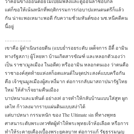
ว่าค่อนข้างอ่อนด้อยไม่เปี่ยมพลังและดูอ่อนล้าชอบกล
แต่ก็ขอให้เน้นหนักที่พฤติกรรมการก่อบาปแทนดนตรีก็แล้ว
กัน น่าจะพอเหมาะพอดี กับความชั่วมหันต์ของ นช.หนีคดีคน
นี้อยู่
……………..
เขาคือ ผู้ดำเนินรอยตีน (แบบย่ำรอยระดับ เผด็จการ อีดี้ อามิน
ทางรัฐสภา) ผู้โหยหา บ้านเกิดสารขัณฑ์ และหลอกตัวเองว่า
เป็น ราชา(มูลเมือง ในอดีต) หรืออามิน หลอกตนเอง ว่าตนคือ
ราชาองค์สุดท้ายแห่งสก็อตแลนด์ในจุดประสงค์แบบครือกัน
คือ เจ้าขุนมูลเมืองผู้สะหงี่มาก ต่อการกลับมาสถาปนารัฐไทย
ใหม่ ให้สำเร็จยามคืนเมือง
บาปหนาและมหันต์ อย่างเท่ อาจทำให้กลับบ้านแบบใส่สูท ผูก
เคไท ก้าวลงมากราบแผ่นดินแบบสง่าได้
แต่บาปหนา กรรมหนัก ของ The Ultimate sin ที่ทางพุทธ
ศาสนาระดับพระเทวฑัตผู้ทำให้พระพุทธเจ้าห้อเลือด หรือการ
ทำให้ระคายเคืองเบื้องพระยุคลบาท ต่อการแก้ รัฐธรรมนูญ