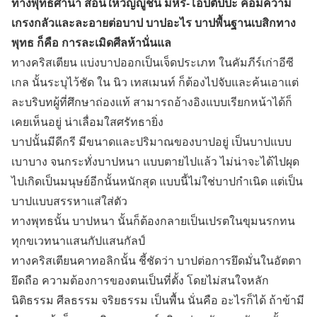
ทางพุทธศานา สอนให้วิญญูชน มีหิริ-โอปตัปปะ คือมีความ
เกรงกลัวและละอายต่อบาป บาปอะไร บาปพื้นฐานเบสิกทาง
พุทธ ก็คือ การละเมิดศีลห้านั่นแล
ทางคริสเตียน แบ่งบาปออกเป็นเจ็ดประเภท ในคัมภีร์เก่าอีซี
เกล นั้นระบุไว้ชัด ใน นิว เทสเมนท์ ก็ต้องไปจับและค้นเอาแต่
ละบริบทผู้ที่ศึกษาถ่องแท้ สามารถอ้างอิงแบบเรียกหน้าได้ก็
เคยเห็นอยู่ น่าเลื่อมใสศรัทธายิ่ง
บาปนั้นมีดีกรี มีขนาดและปริมาณของบาปอยู่ เป็นบาปแบบ
เบาบาง จนกระทั่งบาปหนา แบบตายไปแล้ว ไม่น่าจะได้ไปผุด
ไปเกิดเป็นมนุษย์อีกนั้นหนักสุด แบบนี้ไม่ใช่บาปกำเนิด แต่เป็น
บาปแบบสรรหาแส่ใส่ตัว
ทางพุทธนั้น บาปหนา นั้นก็ต้องกลายเป็นเปรตในขุมนรกทน
ทุกขเวทนาแสนกัปแสนกัลป์
ทางคริสเตียนคาทอลิกนั้น ชี้ชัดว่า บาปต่อการยึดมั่นในอัตตา
ยึดถือ ความต้องการของตนเป็นที่ตั้ง โดยไม่สนใจหลัก
นิติธรรม ศีลธรรม จริยธรรม เป็นพื้น นั่นคือ อะไรก็ได้ ถ้าข้ามี