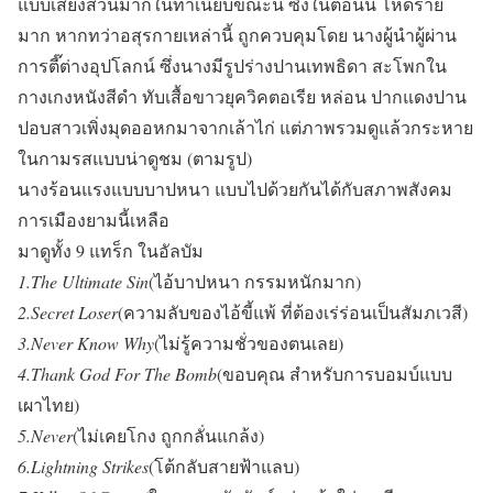
แบบเสียงส่วนมากในทำเนียบขณะนี้ ซึ่งในตอนนี้ โหดร้าย
มาก หากทว่าอสุรกายเหล่านี้ ถูกควบคุมโดย นางผู้นำผู้ผ่าน
การตี๊ต่างอุปโลกน์ ซึ่งนางมีรูปร่างปานเทพธิดา สะโพกใน
กางเกงหนังสีดำ ทับเสื้อขาวยุควิคตอเรีย หล่อน ปากแดงปาน
ปอบสาวเพิ่งมุดออหกมาจากเล้าไก่ แต่ภาพรวมดูแล้วกระหาย
ในกามรสแบบน่าดูชม (ตามรูป)
นางร้อนแรงแบบบาปหนา แบบไปด้วยกันได้กับสภาพสังคม
การเมืองยามนี้เหลือ
มาดูทั้ง 9 แทร็ก ในอัลบัม
1.The Ultimate Sin
(ไอ้บาปหนา กรรมหนักมาก)
2.Secret Loser
(ความลับของไอ้ขี้แพ้ ที่ต้องเร่ร่อนเป็นสัมภเวสี)
3.Never Know Why
(ไม่รู้ความชั่วของตนเลย)
4.Thank God For The Bomb
(ขอบคุณ สำหรับการบอมบ์แบบ
เผาไทย)
5.Never
(ไม่เคยโกง ถูกกลั่นแกล้ง)
6.Lightning Strikes
(โต้กลับสายฟ้าแลบ)