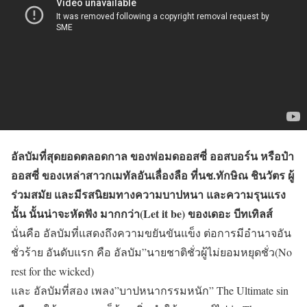
อัลบัมที่สุดยอดตลอดกาล ของพ่อมดออสซี่ ออสบอร์น หรือป๋า
ออสซี่ ของเหล่าสาวกเมทัลอันเลื่องลือ ที่นช.ทักษิณ ชินวัตร ผู้
ร่วมสมัย และมีรสนิยมทางความบาปหนา และความรุนแรง
นั้น นั้นน่าจะหัดฟัง มากกว่า(Let it be) ของเดอะ บีทเทิลส์
นั่นคือ อัลบัมที่แสดงถึงความขยันขันแข็ง ต่อการมีอำนาจอัน
ชั่วร้าย อันดับแรก คือ อัลบัม”นายชาติชั่วผู้ไม่ยอมหยุดชั่ว(No
rest for the wicked)
และ อัลบัมที่สอง เพลง”บาปหนากรรมหนัก” The Ultimate sin