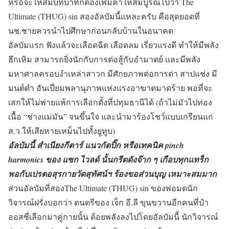
หรือจะให้สมบทบาทก็ต้องเพิ่มคำให้สมบูรณ์ไปว่า The
Ultimate (THUG) sin สองอัลบัมนี้แหละครับ คือสุดยอดที่
นช.ชายควรนำไปศึกษาก่อนกลับบ้านในอนาคต
อัลบัมแรก ฟังแล้วจะเลือดฉีด เลือดลม เรี่ยวแรงดี ทำให้มีพลัง
ฮึกเหิม สามารถยิ่งนักกับการต่อสู้กับอำมาตย์ และมีพลัง
มหาศาลครอบงำเหล่าสาวก มีศักยภาพต่อการด่า สาปแช่ง มี
มนต์ดำ อันเปี่ยมพลานุภาพแห่งแรงอาฆาตมาดร้าย พอที่จะ
เสกให้ไม่พ่ายแพ้การเลือกตั้งที่ปทุมธานีได้ (ถ้าไม่มัวไปท่อง
เนื้อ “ช่างแม่มัน” จนขึ้นใจ และนำมาร้องโชว์แบบเกรียนแก่
ส.ว.ให้เสียหายเหม็นไปทั้งยูทูบ)
อัลบัมนี้ สำเนียงกีตาร์ แนวกัดปิ๊ก หรือเทคนิค pinch
harmonics ของ แซก ไวลด์ นั้นกรีดดังจ๊าก ๆ เกือบทุกแทร็ก
พอกับเปรตอสุรกายวัดสุทัศน์ฯ ร้องขอส่วนบุญ เหมาะสมมาก
ส่วนอัลบัมที่สองThe Ultimate (THUG) sin ของพ่อมดนัก
วิจารณ์ฝรั่งบอกว่า ดนตรีของ เจ็ก อี.ลี ขุนขวานอีกคนที่ป๋า
ออสซี่เลือกมาคู่กายนั้น ด้อยพลังลงไปโดยอัลบัมนี้ นักวิจารณ์