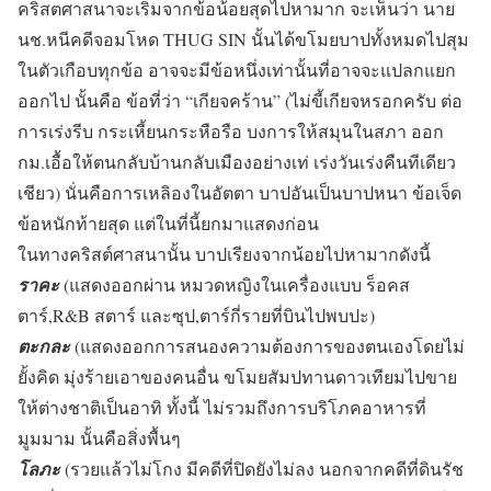
คริสตศาสนาจะเริ่มจากข้อน้อยสุดไปหามาก จะเห็นว่า นาย
นช.หนีคดีจอมโหด THUG SIN นั้นได้ขโมยบาปทั้งหมดไปสุม
ในตัวเกือบทุกข้อ อาจจะมีข้อหนึ่งเท่านั้นที่อาจจะแปลกแยก
ออกไป นั้นคือ ข้อที่ว่า “เกียจคร้าน” (ไม่ขี้เกียจหรอกครับ ต่อ
การเร่งรีบ กระเหี้ยนกระหือรือ บงการให้สมุนในสภา ออก
กม.เอื้อให้ตนกลับบ้านกลับเมืองอย่างเท่ เร่งวันเร่งคืนทีเดียว
เชียว) นั่นคือการเหลิองในอัตตา บาปอันเป็นบาปหนา ข้อเจ็ด
ข้อหนักท้ายสุด แต่ในที่นี้ยกมาแสดงก่อน
ในทางคริสต์ศาสนานั้น บาปเรียงจากน้อยไปหามากดังนี้
ราคะ
(แสดงออกผ่าน หมวดหญิงในเครื่องแบบ ร็อคส
ตาร์,R&B สตาร์ และซุป,ตาร์กี่รายที่บินไปพบปะ)
ตะกละ
(แสดงออกการสนองความต้องการของตนเองโดยไม่
ยั้งคิด มุ่งร้ายเอาของคนอื่น ขโมยสัมปทานดาวเทียมไปขาย
ให้ต่างชาติเป็นอาทิ ทั้งนี้ ไม่รวมถึงการบริโภคอาหารที่
มูมมาม นั้นคือสิ่งพื้นๆ
โลภะ
(รวยแล้วไม่โกง มีคดีที่ปิดยังไม่ลง นอกจากคดีที่ดินรัช