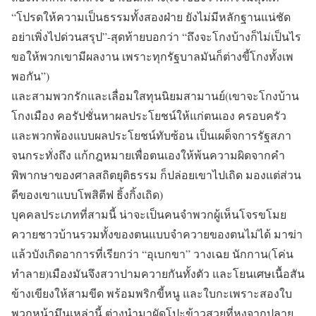
“โปรดให้ความเป็นธรรมทั้งสองฝ่าย ยังไม่มีหลักฐานแน่ชัด
อย่าเพิ่งไปด่วนสรุป”-สุดท้ายบอกว่า “ถึงจะโกงบ้างก็ไม่เป็นไร
ขอให้พวกเขามีผลงาน เพราะทุกรัฐบาลมันก็ต่างขี้โกงทั้งเพ
พอกัน”)
และสามพวกรักและเลื่อมใสทุนนิยมสามานย์(เขาจะโกงบ้าน
โกงเมือง คอรัปชั่นหาผลประโยชน์ให้แก่ตนเอง ครอบครัว
และพวกพ้องแบบผลประโยชน์ทับซ้อน เป็นเผด็จการรัฐสภา
จนกระทั่งถึง แก้กฎหมายเพื่อตนเองให้พ้นความผิดจากคำ
พิพากษาของศาลสถิตยุติธรรม ก็ปล่อยเขาไปเถิด มองแต่ส่วน
ดีของเขาแบบโพสิตีฟ ธิ้งกิ้งเถิด)
บุคคลประเภทที่สามนี้ น่าจะเป็นคนจำพวกผู้เห็นโจรขโมย
ควายชาวบ้านรวมทั้งของตนแบบจำควายของตนไม่ได้ มาฆ่า
แล้วบังเกิดอาการที่เรียกว่า “อุเบกขา” วางเฉย นักกาน(โค่น
ทำลาย)เมืองมันจึงสวาปามควายกันทั้งตัว และโยนเศษเนื้อสัน
ข้างเขียงให้สามขีด พร้อมพริกขี้หนู และใบกะเพราะสองใบ
พวกหน้ามึนเหล่านี้ ต่างนำมาผัดโปะข้าวสวยที่หุงจากปลาย