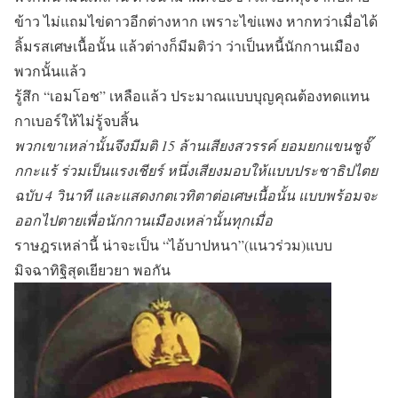
ข้าว ไม่แถมไข่ดาวอีกต่างหาก เพราะไข่แพง หากทว่าเมื่อได้
ลิ้มรสเศษเนื้อนั้น แล้วต่างก็มีมติว่า ว่าเป็นหนี้นักกานเมือง
พวกนั้นแล้ว
รู้สึก “เอมโอช” เหลือแล้ว ประมาณแบบบุญคุณต้องทดแทน
กาเบอร์ให้ไม่รู้จบสิ้น
พวกเขาเหล่านั้นจึงมีมติ 15 ล้านเสียงสวรรค์ ยอมยกแขนชูจั๊
กกะแร้ ร่วมเป็นแรงเชียร์ หนึ่งเสียงมอบให้แบบประชาธิปไตย
ฉบับ 4 วินาที และแสดงกตเวทิตาต่อเศษเนื้อนั้น แบบพร้อมจะ
ออกไปตายเพื่อนักกานเมืองเหล่านั้นทุกเมื่อ
ราษฎรเหล่านี้ น่าจะเป็น “ไอ้บาปหนา”(แนวร่วม)แบบ
มิจฉาทิฐิสุดเยียวยา พอกัน