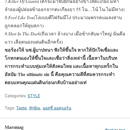
7.Killer Of Giants
(ใครจะมาจับยักษ์อย่างข้าใส่ตะเกียง มหา
จำลองผู้ปล่อยข้าออกจากตะเกียงฤา 55 โน…โน้ โน.ไม่มีทาง)
8.Fool Like You
(โง่แบบตีไพ่รัมมีโง่ ประมาณพรรคแมลงสาบ
ถูกหลอกให้ยุบสภา)
9.Shot In The Dark
(ถึงเวลา ล้างบาง เมื่อข้ากลับมาใหญ่ นั่นคือ
แวว เลือดนองแผ่นดินอีกครั้ง)
ขอร้องให้ นช.ผู้บาปหนา ฟังให้ขึ้นใจ หากให้ปักใจเชื่อและ
โกหกตนเองให้ขึ้นใจและเชื่อว่าสิ่งเหล่านี้ เนื้อหาในบริบท
การกระทำแบบทุ่มเทให้สังคมไทย และเนื้อหาทุกแทร็กใน
อัลบัม The ultimate sin นี้ คือคุณความดีที่สมควรกระทำ
ตอบแทนคุณแผ่นดินก่อนกลับบ้านอย่างเท่
Categories:
STYLE
Tags:
Taste
,
ทักษิณ
,
ออสซี่ ออสบอร์น
Marsmag