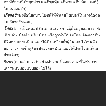
ดา ที่ต้องหนีหัวซุกหัวซุน คดีซุกหุ้น คดีหวย คดีปล่อยแบงก์กู้
ในหม่องพม่า)
เกียจคร้าน
(ข้อนี้ยกประโยชน์ให้จำเลย ไฮเปอร์ในทางฉ้อฉล
ไม่เกียจคร้านเลย)
โทสะ
(การเป็นคนมีนิสัย เอาชนะคะคานผู้อื่นอยู่ตลอด เจ้าคิด
เจ้าแค้น เมื่อเสียเปรียบใคร หรือถูกทำให้เจ็บใจจะต้องเอาคืน
มีจิตพยาบาท เมื่อตนเองได้ที ก็เหยียบย่ำผู้อื่นแบบไม่เห็นหัว
อย่าง…ลากเข้าสู่ลัทธิปรองดอง อันตนเองได้ประโยชนน์แต่
ฝ่ายเดียว)
ริษยา
(กลุ่มอำนาจเก่าอย่างอำมาตย์ และบุคคลที่ได้รับการ
เคารพนบนอบแบบยอมไม่ได้)