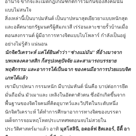
อำนาจ ข้าก็จะละเมิดกฎเกณฑ์กติการ่วมกันของสังคมนั้น
แบบไม่สนใจ
สิ่งเหล่านี้เป็นบาปมหันต์ เป็นบาปหนาสุดเยียวยาแบบหนักสุด
และอดีตนายกรัฐมนตรีผู้สัมภเวสี เร่ร่อนเลาะชายรั้วบ้านเมื่อ
ตอนสงกรานต์ ผู้มีอาการทางจิตแบบไบโพลาร์ กำลังเป็นอยู่
อย่างไม่รู้ตัว แน่นอน
นักจิตวิเคราะห์ แค่ได้ยินคำว่า “ช่างแม่มัน” ที่อ้างมาจาก
บทเพลงคลาสสิก ก็สรุปเหตุปัจจัย และสามารถบรรยาย
พฤติกรรม และอาการได้เป็นฉาก ของคนมีอาการป่วยแบบจิต
เภทได้แล้ว
เขามีบาปหนา กรรมหนัก มีบาปมหันต์ นั่นคือ บาปต่อการยึด
มั่นถือมั่น มัวเมาและ เหลิงในอัตตาตัวตน ซึ่งมักเกิดขึ้นจาก
พื้นฐานของจิตใจคนที่คิดอุบาทว์และวิปริตในระดับหนึ่ง
นักจิตวิเคราะห์ ได้ทำการศึกษาอาการทางจิตของบรรดา
เผด็จการจอมหฤโหดประเภทศพตอนจบไม่สวยใน
มุสโสลินี, อดอล์ฟ ฮิตเลอร์, อีดี้ อา
ประวัติศาสตร์มาแล้ว อาทิ