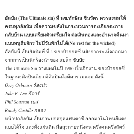
อัลบัม (The Ultimate sin) ที่ นช.ทักษิณ ชินวัตร ควรสะสมให้
ครบทุกอัลบัม เพื่อความขลังในกระบวนการตะเกียกตะกาย
กลับบ้าน แบบเตรียมตัวเตรียมใจ ต่อเงินทองและอำนาจคืนมา
แบบหนูถีบจักร ไม่มีวันพักไปได้(No rest for the wicked)
อัลบัมนี้ เป็นอัลบัมที่ ที่ 4 ของป๋าออสซี่ หลังจากระเห็จออกมา
จากการเป็นนักร้องนำของ แบล็ก ซับบัธ
The Ultimate Sin วางแผงในปี 1986 เป็นอีกงาน ของป๋าออสซี่
ในฐานะศิลปินเดี่ยว มีศิลปินมือดีมาร่วมแจม ดังนี้
Ozzy Osbourn ร้องนำ
Jake E. Lee กีตาร์
Phil Soussan เบส
Randy Castillo กลอง
หน้าปกอัลบัม เป็นภาพปกสกุลแฟนตาซี ออกมาในโทนสีแดง
แบบได้ใจ แดงทั้งแผ่นดิน มีอสุรกายหนึ่งตน ครึ่งคนครึ่งสัตว์