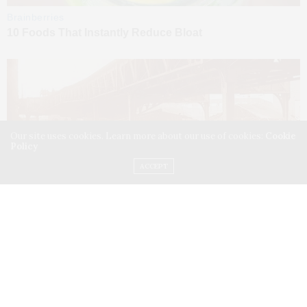
Our site uses cookies. Learn more about our use of cookies:
Cookie
Policy
ACCEPT