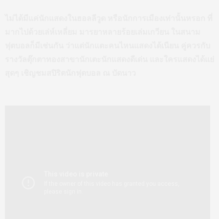
ไม่ได้มีแค่นักแสดงในฮอลลีวูด หรือนักการเมืองเท่านั้นหรอก ที่
มากไปด้วยเล่ห์เหลี่ยม มารยาหลายร้อยเล่มเกวียน ในสนาม
ฟุตบอลก็มีเช่นกัน ว่าแต่นักแตะคนไหนแสดงได้เนียน คู่ควรกับ
รางวัลตุ๊กตาทองสาขานักเตะนักแสดงดีเด่น และใครแสดงได้แย่
สุดๆ เชิญชมสปิริตนักฟุตบอล ณ บัดนาว