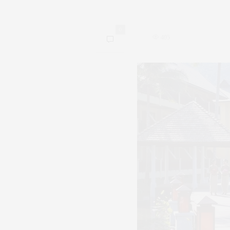
0
405