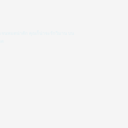
าะจนหมดน่าตัก คุณก็น่าจะรักวิมาน บน
าด