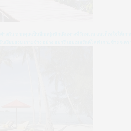
างกัน หากคุณเป็นอีกกลุ่มนักเดินทางที่รักทะเล และก็เทใจให้เก
์อันเงียบสงบ เกาะช้าง อย่าง อมารี เอมเมอรัลด์โคฟ เกาะช้าง จ.ตร