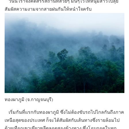
วันนี้ เราจึงคัดสรรสถานที่สวยๆ มันๆไว้ให้หนุ่มสาวไปลุย
สัมผัสความงามจากสายฝนกันให้หนำใจครับ
ทองผาภูมิ (จ.กาญจนบุรี)
เริ่มกันที่แรกกับทองผาภูมิ ซึ่งไม่ต้องขับรถไปไกลกันถึงภาค
เหนือสุดของประเทศ ก็จะได้สัมผัสกับเส้นทางซึ่งรายล้อมไป
ด้วยเทือกเขาเขียวขจีตลอดสองข้างทาง ซึ่งโอบกอดในทุก