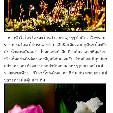
หากหัวใจใครร้องตะโกนว่า อยากลุยๆๆ ถ้าคิดว่าใจพร้อม
ร่างกายพร้อม ก็ขับรถเลยต่อมาอีกนิดเดียวจากภูหินฯ ก็จะถึง
ยัง
“น้ำตกหมันแดง”
น้ำตกแห่งป่าลึก ที่ว่ากันว่าสวยที่สุด! จะ
จริงเท็จอย่างไรต้องลองพิสูจน์กันเองครับ ส่วนตัวผมพิสูจน์มา
แล้วสองรอบ ต้องสารภาพว่ามันสวยมากๆๆ (สวยเวอร์) แต่
ระยะทางเพียง 3 กิโลฯ นี้ช่างโหด เลว ดี ลื่น ชัน ทากเยอะ แต่
ปลายทางนั้นคุ้มแสนคุ้ม