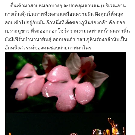
ตื่นเช้ามาสายหมอกบางๆ จะปกคลุมลานสน (บริเวณลาน
กางเต็นท์) เป็นภาพที่งดงามเหมือนความฝัน ดึงคุณให้หลุด
ลอยเข้าไปอยู่กับมัน อีกหนึ่งทีเด็ดของภูหินร่องกล้า คือ ดอก
เปราะภูขาว ที่จะออกดอกโชว์ความงามเฉพาะหน้าฝนเท่านั้น
ยังมีเฟิร์นป่านานาพันธุ์ ดอกเอนอ้า ฯลฯ ภูหินร่องกล้านับเป็น
อีกหนึ่งสวรรค์ของคนชอบถ่ายภาพมาโคร