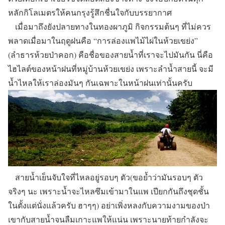
หลักกิโลเมตรให้คนกรุงรู้สึกชื่นใจกับบรรยากาศ
เมื่อมาถึงยังปลายทางในทองผาภูมิ กิจกรรมต้นๆ ที่ไม่ควร
พลาดเมื่อมาในฤดูฝนคือ “การล่องแพไม้ไผ่ในห้วยเขย่ง”
(ลำธารห้วยป่าคอก) คือชื่อของสายน้ำที่เราจะไปมันกัน นี่คือ
ไฮไลต์ของหน้าฝนที่หมู่บ้านห้วยเขย่ง เพราะลำน้ำสายนี้ จะมี
น้ำไหลให้เราล่องมันๆ กันเฉพาะในหน้าฝนเท่านั้นครับ
สายน้ำเย็นจับใจที่ไหลอยู่รอบๆ ตัว(ขอย้ำว่ามันรอบๆ ตัว
จริงๆ นะ เพราะน้ำจะไหลซึมเข้ามาในแพ เปียกกันถึงชุดชั้น
ในตั้งแต่นั่งแล้วครับ ฮาๆๆ) อย่าเพิ่งหลงกับความงามของป่า
เขากับสายน้ำจนลืมเกาะแพให้แน่น เพราะนายท้ายกำลังจะ