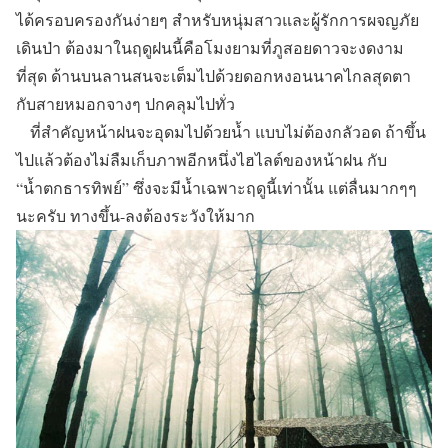
ได้ครอบครองกันง่ายๆ สำหรับหนุ่มสาวและผู้รักการผจญภัย
เดินป่า ต้องมาในฤดูฝนนี้คือโมงยามที่ภูสอยดาวจะงดงาม
ที่สุด ด้านบนลานสนจะเต็มไปด้วยดอกหงอนนาคไกลสุดตา
กับสายหมอกจางๆ ปกคลุมไปทั่ว
ที่สำคัญหน้าฝนจะอุดมไปด้วยน้ำ แบบไม่ต้องกลัวอด ถ้าขึ้น
ไปแล้วต้องไม่ลืมเก็บภาพอีกหนึ่งไฮไลต์ของหน้าฝน กับ
“น้ำตกธารทิพย์”
ซึ่งจะมีน้ำเฉพาะฤดูนี้เท่านั้น แต่ลื่นมากๆๆ
นะครับ ทางขึ้น-ลงต้องระวังให้มาก