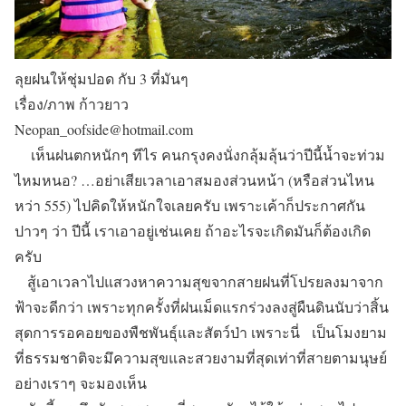
ลุยฝนให้ชุ่มปอด กับ 3 ที่มันๆ
เรื่อง/ภาพ ก้าวยาว
Neopan_oofside@hotmail.com
เห็นฝนตกหนักๆ ทีไร คนกรุงคงนั่งกลุ้มลุ้นว่าปีนี้น้ำจะท่วม
ไหมหนอ? …อย่าเสียเวลาเอาสมองส่วนหน้า (หรือส่วนไหน
หว่า 555) ไปคิดให้หนักใจเลยครับ เพราะเค้าก็ประกาศกัน
ปาวๆ ว่า ปีนี้ เราเอาอยู่เช่นเคย ถ้าอะไรจะเกิดมันก็ต้องเกิด
ครับ
สู้เอาเวลาไปแสวงหาความสุขจากสายฝนที่โปรยลงมาจาก
ฟ้าจะดีกว่า เพราะทุกครั้งที่ฝนเม็ดแรกร่วงลงสู่ผืนดินนับว่าสิ้น
สุดการรอคอยของพืชพันธุ์และสัตว์ป่า เพราะนี่ เป็นโมงยาม
ที่ธรรมชาติจะมึความสุขและสวยงามที่สุดเท่าที่สายตามนุษย์
อย่างเราๆ จะมองเห็น