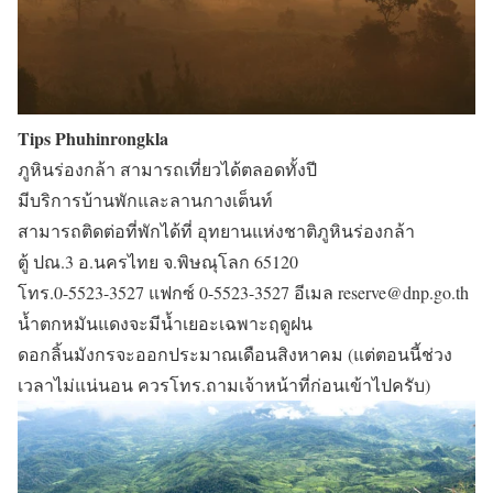
Tips Phuhinrongkla
ภูหินร่องกล้า สามารถเที่ยวได้ตลอดทั้งปี
มีบริการบ้านพักและลานกางเต็นท์
สามารถติดต่อที่พักได้ที่ อุทยานแห่งชาติภูหินร่องกล้า
ตู้ ปณ.3 อ.นครไทย จ.พิษณุโลก 65120
โทร.0-5523-3527 แฟกซ์ 0-5523-3527 อีเมล reserve@dnp.go.th
น้ำตกหมันแดงจะมีน้ำเยอะเฉพาะฤดูฝน
ดอกลิ้นมังกรจะออกประมาณเดือนสิงหาคม (แต่ตอนนี้ช่วง
เวลาไม่แน่นอน ควรโทร.ถามเจ้าหน้าที่ก่อนเข้าไปครับ)