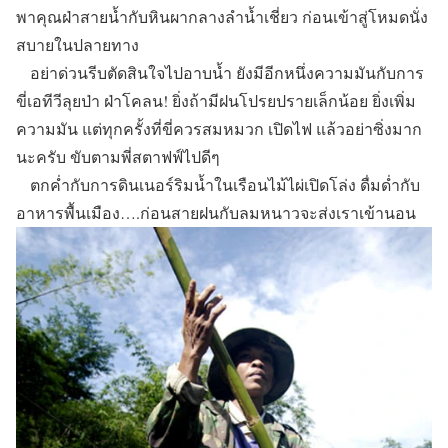
พาคุณฝ่าสายน้ำกับหินผากลางลำน้ำเชี่ยว ก่อนเข้าสู่โหมดนั่ง
สบายในปลายทาง
อย่าด่วนรีบตัดสินใจไปอาบน้ำ ยังมีอีกหนึ่งความมันกับการ
ขี่เอทีวีลุยป่า ฝ่าโคลน! ยิ่งถ้ามีฝนโปรยปรายเล็กน้อย ยิ่งเพิ่ม
ความมัน แต่ทุกครั้งที่ขี่ควรสมหมวก เปิดไฟ แล้วอย่าซิ่งมาก
นะครับ ขับตามพี่สตาฟฟ์ไปดีๆ
ตกค่ำกับการดินเนอร์ริมน้ำในเรือนไม้ไผ่เปิดโล่ง ดื่มด่ำกับ
อาหารพื้นเมือง….ก่อนสายฝนกับลมหนาวจะส่งเราเข้านอน