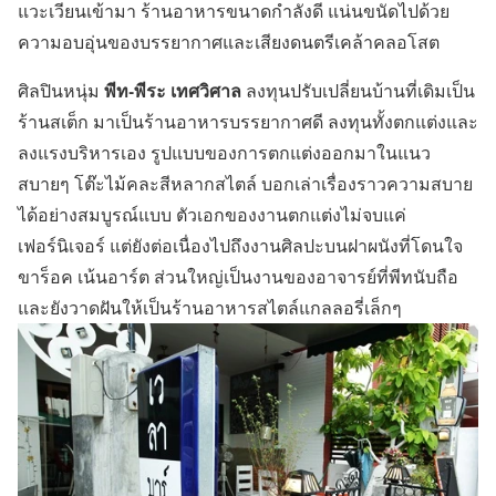
แวะเวียนเข้ามา ร้านอาหารขนาดกำลังดี แน่นขนัดไปด้วย
ความอบอุ่นของบรรยากาศและเสียงดนตรีเคล้าคลอโสต
พีท-พีระ เทศวิศาล
ศิลปินหนุ่ม
ลงทุนปรับเปลี่ยนบ้านที่เดิมเป็น
ร้านสเต็ก มาเป็นร้านอาหารบรรยากาศดี ลงทุนทั้งตกแต่งและ
ลงแรงบริหารเอง รูปแบบของการตกแต่งออกมาในแนว
สบายๆ โต๊ะไม้คละสีหลากสไตล์ บอกเล่าเรื่องราวความสบาย
ได้อย่างสมบูรณ์แบบ ตัวเอกของงานตกแต่งไม่จบแค่
เฟอร์นิเจอร์ แต่ยังต่อเนื่องไปถึงงานศิลปะบนฝาผนังที่โดนใจ
ขาร็อค เน้นอาร์ต ส่วนใหญ่เป็นงานของอาจารย์ที่พีทนับถือ
และยังวาดฝันให้เป็นร้านอาหารสไตล์แกลลอรี่เล็กๆ