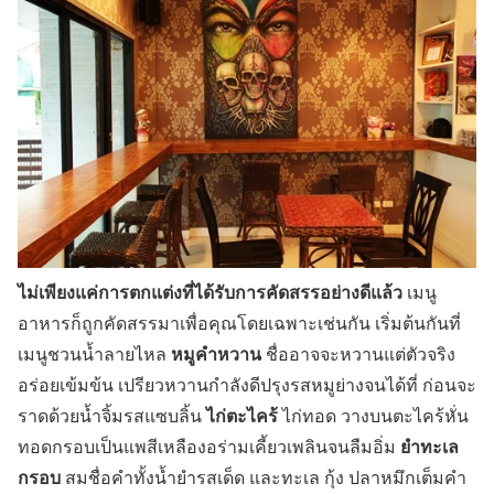
ไม่เพียงแค่การตกแต่งที่ได้รับการคัดสรรอย่างดีแล้ว
เมนู
อาหารก็ถูกคัดสรรมาเพื่อคุณโดยเฉพาะเช่นกัน เริ่มต้นกันที่
หมูคำหวาน
เมนูชวนน้ำลายไหล
ชื่ออาจจะหวานแต่ตัวจริง
อร่อยเข้มข้น เปรียวหวานกำลังดีปรุงรสหมูย่างจนได้ที่ ก่อนจะ
ไก่ตะไคร้
ราดด้วยน้ำจิ้มรสแซบลิ้น
ไก่ทอด วางบนตะไคร้หั่น
ยำทะเล
ทอดกรอบเป็นแพสีเหลืองอร่ามเคี้ยวเพลินจนลืมอิ่ม
กรอบ
สมชื่อคำทั้งน้ำยำรสเด็ด และทะเล กุ้ง ปลาหมึกเต็มคำ