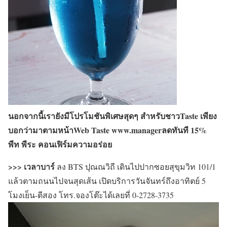
นอกจากนี้เรายังมีโปรโมชันพิเศษสุดๆ สำหรับชาวTaste เพียง
บอกว่ามาตามหน้าWeb Taste www.managerลดทันที 15%
พีท พีระ คอนเฟิร์มความอร่อย
>>>
เวลาบาร์
ลง BTS ปุณณวิถี เดินไปปากซอยสุขุมวิท 101/1
แล้วตามถนนไปจนสุดเส้น เปิดบริการวันจันทร์ถึงอาทิตย์ 5
โมงเย็น-ตีสอง โทร.จองโต๊ะได้เลยที่ 0-2728-3735