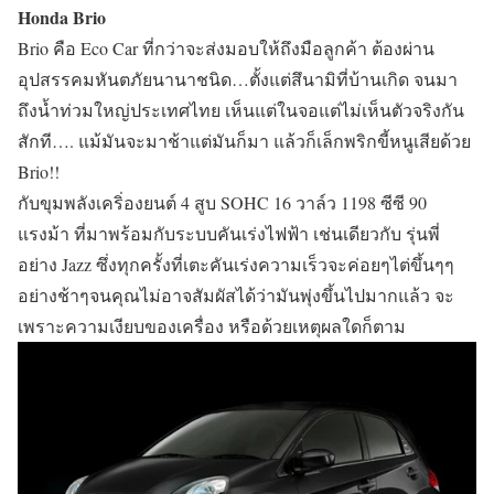
Honda Brio
Brio คือ Eco Car ที่กว่าจะส่งมอบให้ถึงมือลูกค้า ต้องผ่าน
อุปสรรคมหันตภัยนานาชนิด…ตั้งแต่สึนามิที่บ้านเกิด จนมา
ถึงน้ำท่วมใหญ่ประเทศไทย เห็นแต่ในจอแต่ไม่เห็นตัวจริงกัน
สักที…. แม้มันจะมาช้าแต่มันก็มา แล้วก็เล็กพริกขี้หนูเสียด้วย
Brio!!
กับขุมพลังเคริ่องยนต์ 4 สูบ SOHC 16 วาล์ว 1198 ซีซี 90
แรงม้า ที่มาพร้อมกับระบบคันเร่งไฟฟ้า เช่นเดียวกับ รุ่นพี่
อย่าง Jazz ซึ่งทุกครั้งที่เตะคันเร่งความเร็วจะค่อยๆไต่ขึ้นๆๆ
อย่างช้าๆจนคุณไม่อาจสัมผัสได้ว่ามันพุ่งขึ้นไปมากแล้ว จะ
เพราะความเงียบของเครื่อง หรือด้วยเหตุผลใดก็ตาม