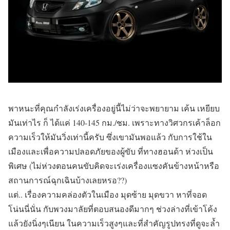
พาหนะที่คุณกำลังเร่งเครื่องอยู่นี้ไม่ว่าจะพยายาม เค้น เหยียบ
มันเท่าไร ก็ ได้แค่ 140-145 กม./ชม. เพราะทางวิศวกรเค้าล็อก
ความเร็วให้มันวิ่งเท่านี้ครับ ซึ่งเขามันพอแล้ว กับการใช้ใน
เมืองและเพื่อความปลอดภัยของผู้ขับ ที่ทางฮอนด้า ห่วงเป็น
พิเศษ (ไม่ห่วงตอนคนขับคิดจะเร่งเครื่องแซงคันข้างหน้าหรือ
สถานการณ์ฉุกเฉินบ้างเลยหรอ??)
แต่.. เรื่องความคล่องตัวในเมือง มุดซ้าย มุดขวา หาที่จอด
โน่นนี่นั่น กับพวงมาลัยที่ตอบสนองดีมากๆ ช่วงล่างที่เข้าโค้ง
แล้วยังนิ่งๆเนียน ในความเร็วสูงๆและที่สำคัญรูปทรงที่ดูจะล้ำ