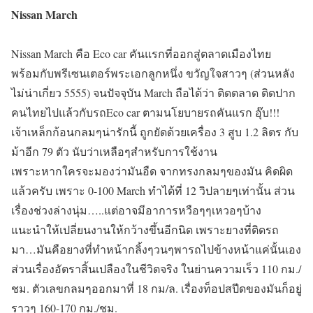
Nissan March
Nissan March คือ Eco car คันแรกที่ออกสู่ตลาดเมืองไทย
พร้อมกับพรีเซนเตอร์พระเอกลูกหนึ่ง ขวัญใจสาวๆ (ส่วนหลัง
ไม่น่าเกี่ยว 5555) จนปัจจุบัน March ถือได้ว่า ติดตลาด ติดปาก
คนไทยไปแล้วกับรถEco car ตามนโยบายรถคันแรก อุ๊บ!!!
เจ้าเหล็กก้อนกลมๆน่ารักนี้ ถูกยัดด้วยเครื่อง 3 สูบ 1.2 ลิตร กับ
ม้าอีก 79 ตัว นับว่าเหลือๆสำหรับการใช้งาน
เพราะหากใครจะมองว่ามันอืด จากทรงกลมๆของมัน คิดผิด
แล้วครับ เพราะ 0-100 March ทำได้ที่ 12 วิปลายๆเท่านั้น ส่วน
เรื่องช่วงล่างนุ่ม…..แต่อาจมีอาการหวือๆๆเหวอๆบ้าง
แนะนำให้เปลี่ยนงานให้กว้างขึ้นอีกนิด เพราะยางที่ติดรถ
มา…มันคือยางที่ทำหน้ากลิ้งๆวนๆพารถไปข้างหน้าแค่นั้นเอง
ส่วนเรื่องอัตราสิ้นเปลืองในชีวิตจริง ในย่านความเร็ว 110 กม./
ชม.
ตัวเลขกลมๆออกมาที่ 18 กม/ล.
เรื่องท็อปสปีดของมันก็อยู่
ราวๆ
160-170 กม./ชม.