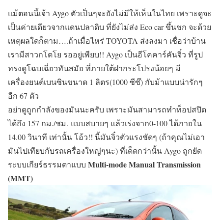
แม้ตอนนี้เจ้า Aygo ตัวเป็นๆจะยังไม่มีให้เห็นในไทย เพราะดูจะ
เป็นค่ายเดียวจากแดนปลาดิบ ที่ยังไม่ส่ง Eco car ขึ้นชก จะด้วย
เหตุผลใดก็ตาม….ถ้าเมื่อไหร่ TOYOTA ส่งลงมา เชื่อว่าบ้าน
เรามีสาวกโตโย รออยู่เพียบ!! Aygo เป็นอีโคคาร์คันจิ๋ว ที่รูป
ทรงดูโฉบเฉี่ยวทันสมัย ที่ภายใต้ฝากระโปรงน้อยๆ มี
เครื่องยนต์เบนซินขนาด 1 ลิตร(1000 ซีซ๊) กับม้าแบบน่ารักๆ
อีก 67 ตัว
อย่าดูถูกกำลังของมันนะครับ เพราะมันสามารถทำ
ท็อปสปิด
ได้ถึง 157 กม./ชม.
แบบสบายๆ แล้วเร่งจาก0-100 ได้ภายใน
14.00 วินาที เท่านั้น โอ้ว!! นี้มันจิ๋วตัวแรงชัดๆ (ถ้าคุณไม่เอา
มันไปเทียบกับรถเครื่องใหญ่ๆนะ) ที่เด็ดกว่านั้น Aygo ถูกยัด
Multi-mode Manual Transmission
ระบบเกียร์ธรรมดาแบบ
(MMT)