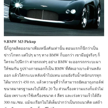
9.BMW M3 Pickup
นี่ก็ถูกผลิตออกมาเพียงหนึ่งคันเท่านั้น ตอนแรกก็นึกว่าเป็น
ข่าวโกหก แต่ไปๆ มาๆ ทาง BMW ก็บอกว่า เขามีอยู่จริงๆ ก็
ใครจะไปนึกว่า ค่ายรถเท่ๆ อย่าง BMW จะออกรถกระบะมา
ให้ชมกัน รูปร่างภายนอกก็เป็น BMW ที่ตัดเอาเบาะด้านหลัง
ออก แล้วใส่กระบะหลังเข้าไปแทน แถมยังรับน้ำหนักบรรทุก
ได้มากกว่า 450 กก. แล้วความจุที่ว่าก็สามารถยัดเอาถุงกอล์ฟ
ขนาดมาตรฐานลงไปได้ถึง 20 ใบ ส่วนเรื่องความแรงก็แจ๋วไม่
น้อย เพราะเขาใช้เครื่องขนาด 4 ลืตร และเร่งความเร็วได้ถึง
300 กม./ชม. แม้จะเรียกไม่ได้เต็มปากว่าเป็นรถแนวคิด แต่ถ้า