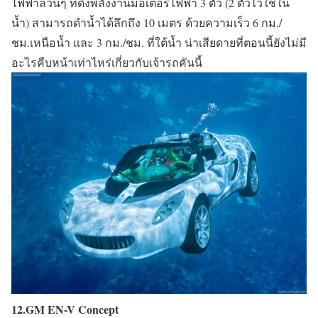
ไฟฟ้าล้วนๆ ที่ดึงพลังงานมอเตอร์ไฟฟ้า 3 ตัว (2 ตัวไว้ใช้ใน
น้ำ) สามารถดำน้ำได้ลึกถึง 10 เมตร ด้วยความเร็ว 6 กม./
ชม.เหนือน้ำ และ 3 กม./ชม. ที่ใต้น้ำ น่าเสียดายที่ตอนนี้ยังไม่มี
อะไรคืบหน้าเท่าไหร่เกี่ยวกับเจ้ารถคันนี้
12.GM EN-V Concept