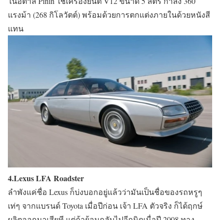
ในอิตาลี Pinin ใช้เครื่องยนต์ V12 ขนาด 5 ลิตร กำลัง 360
แรงม้า (268 กิโลวัตต์) พร้อมด้วยการตกแต่งภายในด้วยหนังสี
แทน
4.Lexus LFA Roadster
ลำพังแค่ชื่อ Lexus ก็บ่งบอกอยู่แล้วว่ามันเป็นชื่อของรถหรูๆ
เท่ๆ จากแบรนด์ Toyota เมื่อปีก่อน เจ้า LFA ตัวจริง ก็ได้ฤกษ์
ผลิตออกมาเสียที แต่ถ้าย้อนกลับไปอีกนิดเมื่อปี 2008 ทาง