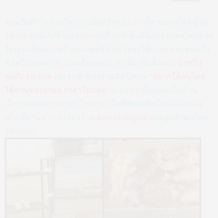
ขนมปังที่ร้านส่วนใหญ่จะเป็นครัวซอง บาแก็ต ขนมสไตล์ญี่ปุ่น
อย่างขนมปังไส้ถั่วแดง และคุกกี้ แต่ที่เป็นที่นิยมของคนไทยส่วน
ใหญ่จะเป็นพวกครัวซองแฮมชีส ครัวซองไส้กรอก และขนมปัง
ช็อคโกแลตต่างๆ ส่วนเรื่องของราคานั้น เริ่มตั้งแต่
5 บาทไป
จนถึง 40 บาท
เพราะเจ้าของร้านมีนโยบาย
“อยากให้คนไทย
ได้ทานของอร่อย ราคาไม่แพง”
จะบอกว่าถึงแม้จะเป็นร้าน
เล็กๆ แต่คุณภาพระดับโรงแรม เป็นที่ติดอดติดใจของนักท่อง
เที่ยวที่ผ่านมาแวะเวียนร้าน
Konnichipan
และลูกค้าคนไทย
อย่างสุดๆ