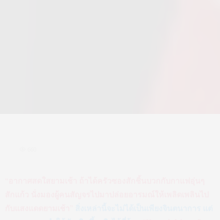
660
“อากาศสดใสยามเช้า ถ้าได้ครัวซองสักชิ้นบวกกับกาแฟอุ่นๆ
สักแก้ว นั่งมองผู้คนสัญจรไปมาปล่อยอารมณ์ให้เพลิดเพลินไป
กับแสงแดดยามเช้า”
สิ่งเหล่านี้จะไม่ได้เป็นเพียงจินตนาการ แต่