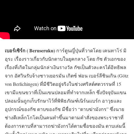
เบอร์เซิร์ก ( Beruseruku)
การ์ตูนญี่ปุ่นที่วาดโดย เคนทาโร่ มิ
อุระ เรื่องราวเกี่ยวกับนักดาบในยุคกลาง โดย กัซ ตัวเอกของ
เรื่องที่เกิดในกลุ่มนักล่าเงินรางวัล กัซเป็นตัวละครได้อิทธิพล
จาก อัศวินรับจ้างชาวเยอรมัน เกิตซ์ ฟอน เบอร์ลีชินเกิน (Götz
von Berlichingen) ที่มีชีวิตอยู่จริงในช่วงศริสต์ศตวรรษที่ 15
เขามีแขนขวาที่เป็นแขนปลอมที่ทำจากเหล็ก ซึ่งปัจจุบันแขน
ปลอมนั้นถูกเก็บรักษาไว้ที่พิพิธภัณฑ์เนิร์นแบร์ก อาวุธและ
อุปกรณ์ของกัซ ดาบของกัซ มีชื่อว่า “ดาบฆ่ามังกร” ซึ่งนาย
ช่างตีเหล็กโกโดเป็นคนทำขึ้นมาตามคำสั่งของพระราชาที่
ต้องการดาบที่สามารถฆ่ามังกรได้ตามชื่อของมัน ดาบเล่มนี้