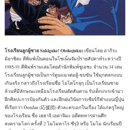
โรงเรียนลูกผู้ชาย Sakigake! Otokojuku)
เขียนโดย อากิระ
มิยาชิตะ ตีพิมพ์เป็นตอนในโชเน็นจัมป์รายสัปดาห์ระหว่างปี
1985-91 ตีพิมพ์รวมเล่มโดยสำนักพิมพ์ชูเอชะ จำนวน 34 เล่ม
โรงเรียนลูกผู้ชายเป็นการ์ตูนแนวต่อสู้-ขบขัน ใช้มุกตลกแบบ
เกินจริง กล่าวถึงโรงเรียนชื่อ โอโตโกจุกุ เป็นโรงเรียนชาย
ล้วนที่มีลักษณะเหมือนโรงเรียนดัดสันดาน รับเด็กเกเรเข้ามา
ฝึกศิลปะการป้องกันตัว และฝึกฝนวินัยการเชียร์กีฬาแบบญี่ปุ่น
ที่เรียกว่า Ōendan (応援団) ตัวละครเอกในเรื่อง ได้แก่ครูใหญ่
ของโรงเรียน ชื่อ เฮฮาจิ เอดาจิมะ อดีตทหารผ่านศึก
สงครามโลก ครั้งที่ 2 โมโมทาโร ซึรุงิ หรือ โมโม นักเรียนปี