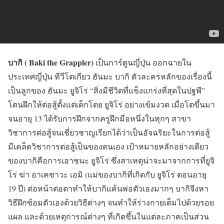
บากิ ( Baki the Grappler)
เป็นการ์ตูนญี่ปุ่น ออกฉายใน
ประเทศญี่ปุ่น ทีวีโตเกียว ฮันมะ บากิ ตัวละครหลักของเรื่องนี้
เป็นลูกของ ฮันมะ ยูจิโร่ “สิ่งมีชีวิตที่แข็งแกร่งที่สุดในปฐพี”
โดนฝึกให้ต่อสู้ตั้งแต่เด็กโดย ยูจิโร่ อย่างเข้มงวด เมื่อโตขึ้นมา
จนอายุ 13 ได้รับการฝึกจากครูฝึกมือหนึ่งในทุกๆ สาขา
วิชาการต่อสู้จนเชี่ยวชาญเรียกได้ว่าเป็นอัจฉริยะในการต่อสู้
มีเคล็ดวิชาการต่อสู้เป็นของตนเอง เป้าหมายหลักอย่างเดียว
ของบากิคือการเอาชนะ ยูจิโร่ ซึ่งสาเหตุน่าจะมาจากการที่ยูจิ
โร่ ฆ่า อาเคซาวะ เอมิ (แม่ของบากิที่เกิดกับ ยูจิโร่ ตอนอายุ
19 ปี) ต่อหน้าต่อตาทำให้บากิแค้นพ่อตัวเองมากๆ บากิจึงหา
วิธีฝึกซ้อมตัวเองด้วยวิธีต่างๆ จนทำให้ร่างกายเต็มไปด้วยรอย
แผล และด้วยเหตุการณ์ต่างๆ ที่เกิดขึ้นในแต่ละภาคเป็นส่วน