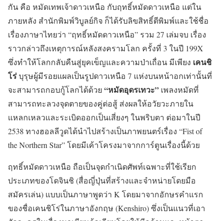
กัน คือ หมัดเทพเจ้าดาวเหนือ กับฤทธิ์หมัดดาวเหนือ แต่ใน
ภายหลัง สำนักพิมพ์วิบูลย์กิจ ก็ได้รับลิขสิทธิ์ตีพิมพ์และใช้ชื่อ
เรื่องภาษาไทยว่า “ฤทธิ์หมัดดาวเหนือ” รวม 27 เล่มจบ เรื่อง
ราวกล่าวถึงเหตุการณ์หลังสงครามโลก ครั้งที่ 3 ในปี 199X
เคนชิ
ซึ่งทำให้โลกกลับคืนสู่ยุคเข็ญและความป่าเถื่อน มีเพียง
โร่
บุรุษผู้มีรอยแผลเป็นรูปดาวเหนือ 7 แห่งบนหน้าอกเท่านั้นที่
“หมัดอุดรเทวะ”
จะสามารถกอบกู้โลกได้ด้วย
เพลงหมัดที่
สามารถทะลวงจุดตายของคู่ต่อสู้ ส่งผลให้อวัยวะภายใน
แหลกเหลวและระเบิดออกเป็นเสี่ยงๆ ในพริบตา ต่อมาในปี
2538 ทางฮอลลีวูดได้นำไปสร้างเป็นภาพยนตร์เรื่อง “Fist of
the Northern Star” โดยมีเค้าโครงมาจากการ์ตูนเรื่องนี้ด้วย
ฤทธิ์หมัดดาวเหนือ ถือเป็นจุดกำเนิดศัพท์เฉพาะที่ใช้เรียก
ประเภทของโดจินชิ (สื่อญี่ปุ่นที่สร้างและจำหน่ายโดยมือ
สมัครเล่น) แบบเป็นภาษาพูดว่า K โดยมาจากอักษรคำแรก
ของชื่อเคนชิโร่ในภาษาอังกฤษ (Kenshiro) ซึ่งเป็นแนวที่เอา