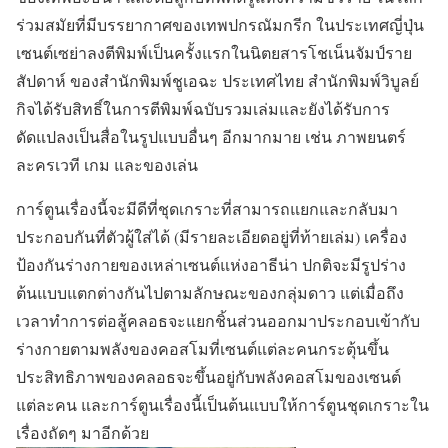
ร่วมสมัยที่มีบรรยากาศของเทพปกรณัมกรีก ในประเทศญี่ปุ่น
เซนต์เซย่าลงตีพิมพ์เป็นครั้งแรกในนิตยสารโชเน็นจัมป์ราย
สัปดาห์ ของสำนักพิมพ์ชูเอฉะ ประเทศไทย สำนักพิมพ์วิบูลย์
กิจได้รับสิทธิ์ในการตีพิมพ์ฉบับรวมเล่มและยังได้รับการ
ดัดแปลงเป็นสื่อในรูปแบบอื่นๆ อีกมากมาย เช่น ภาพยนตร์
ละครเวที เกม และของเล่น
การ์ตูนเรื่องนี้จะมีดีที่ชุดเกราะที่สามารถแยกและกลับมา
ประกอบกันที่ตัวผู้ใส่ได้ (มีรายละเอียดอยู่ที่ท้ายเล่ม) เครื่อง
ป้องกันร่างกายของเหล่าเซนต์แห่งอาธีน่า ปกติจะมีรูปร่าง
ต้นแบบแตกต่างกันไปตามลักษณะของกลุ่มดาว แต่เมื่อถึง
เวลาทำการต่อสู้คลอธจะแยกชิ้นส่วนออกมาประกอบเข้ากับ
ร่างกายตามพลังของคอสโมที่เซนต์แต่ละคนกระตุ้นขึ้น
ประสิทธิภาพของคลอธจะขึ้นอยู่กับพลังคอสโมของเซนต์
แต่ละคน และการ์ตูนเรื่องนี้เป็นต้นแบบให้การ์ตูนชุดเกราะใน
เรื่องถัดๆ มาอีกด้วย