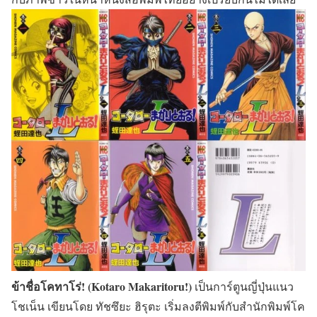
ข้าชื่อโคทาโร่! (Kotaro Makaritoru!)
เป็นการ์ตูนญี่ปุ่นแนว
โชเน็น เขียนโดย ทัชซึยะ ฮิรุตะ เริ่มลงตีพิมพ์กับสำนักพิมพ์โค