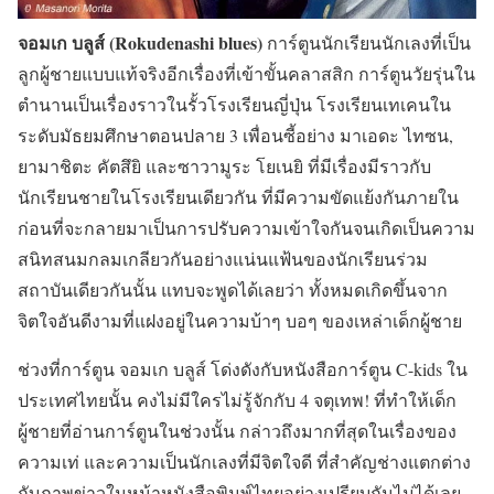
จอมเก บลูส์ (Rokudenashi blues)
การ์ตูนนักเรียนนักเลงที่เป็น
ลูกผู้ชายแบบแท้จริงอีกเรื่องที่เข้าขั้นคลาสสิก การ์ตูนวัยรุ่นใน
ตำนานเป็นเรื่องราวในรั้วโรงเรียนญี่ปุ่น โรงเรียนเทเคนใน
ระดับมัธยมศึกษาตอนปลาย 3 เพื่อนซี้อย่าง มาเอดะ ไทซน,
ยามาชิตะ คัตสึยิ และซาวามูระ โยเนยิ ที่มีเรื่องมีราวกับ
นักเรียนชายในโรงเรียนเดียวกัน ที่มีความขัดแย้งกันภายใน
ก่อนที่จะกลายมาเป็นการปรับความเข้าใจกันจนเกิดเป็นความ
สนิทสนมกลมเกลียวกันอย่างแน่นแฟ้นของนักเรียนร่วม
สถาบันเดียวกันนั้น แทบจะพูดได้เลยว่า ทั้งหมดเกิดขึ้นจาก
จิตใจอันดีงามที่แฝงอยู่ในความบ้าๆ บอๆ ของเหล่าเด็กผู้ชาย
ช่วงที่การ์ตูน จอมเก บลูส์ โด่งดังกับหนังสือการ์ตูน C-kids ใน
ประเทศไทยนั้น คงไม่มีใครไม่รู้จักกับ 4 จตุเทพ! ที่ทำให้เด็ก
ผู้ชายที่อ่านการ์ตูนในช่วงนั้น กล่าวถึงมากที่สุดในเรื่องของ
ความเท่ และความเป็นนักเลงที่มีจิตใจดี ที่สำคัญช่างแตกต่าง
กับภาพข่าวในหน้าหนังสือพิมพ์ไทยอย่างเปรียบกันไม่ได้เลย