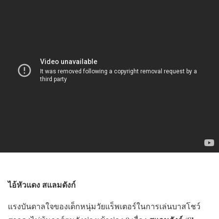
ไอ้หัวแดง สแลมดังก์
แรงบันดาลใจของเด็กหนุ่มวัยแร็พเตอร์ในการเล่นบาสโชว์