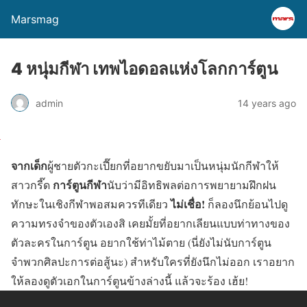
Marsmag
4 หนุ่มกีฬา เทพไอดอลแห่งโลกการ์ตูน
admin
14 years ago
จากเด็ก
ผู้ชายตัวกะเปี๊ยกที่อยากขยับมาเป็นหนุ่มนักกีฬาให้
การ์ตูนกีฬา
สาวกรี๊ด
นับว่ามีอิทธิพลต่อการพยายามฝึกฝน
ไม่เชื่อ!
ทักษะในเชิงกีฬาพอสมควรทีเดียว
ก็ลองนึกย้อนไปดู
ความทรงจำของตัวเองสิ เคยมั้ยที่อยากเลียนแบบท่าทางของ
ตัวละครในการ์ตูน อยากใช้ท่าไม้ตาย (นี่ยังไม่นับการ์ตูน
จำพวกศิลปะการต่อสู้นะ) สำหรับใครที่ยังนึกไม่ออก เราอยาก
ให้ลองดูตัวเอกในการ์ตูนข้างล่างนี้ แล้วจะร้อง เฮ้ย!