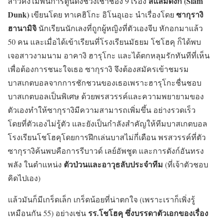
สแลมดังก์ (Slam
สาวคงไม่พ้นการ์ตูนดังช่วงเช้าช่อง 9 เรื่อง
Dunk)
ซากุรางิ
เขียนโดย ทาเคฮิโกะ อิโนอุเอะ นำเรื่องโดย
ฮานามิจิ
นักเรียนนักเลงที่ถูกผู้หญิงที่ตัวเองจีบ หักอกมาแล้ว
50 คน และเมื่อได้เข้าเรียนที่โรงเรียนมัธยม โชโฮคุ ก็ได้พบ
เจอสาวงามนาม อาคางิ ฮารุโกะ และได้ตกหลุมรักทันทีที่เห็น
เพื่อต้องการชนะใจเธอ ซากุรางิ จึงต้องสมัครเข้าชมรม
บาสเกตบอลจากการชักชวนของเธอเพราะฮารุโกะชื่นชอบ
บาสเกตบอลเป็นพิเศษ ด้วยพรสวรรค์และความพยายามของ
ตัวเองทำให้ซากุรางิมีความสามารถเพิ่มขึ้น อย่างรวดเร็ว
โดยที่ตัวเองไม่รู้ตัว และยังเป็นกำลังสำคัญให้ทีมบาสเกตบอล
โรงเรียนโชโฮคุโดยการฝึกเล่นบาสไม่กี่เดือน พรสวรรค์ที่ตัว
ซากุรางิค้นพบคือการรีบาวด์ เลย์อัพชูต และการดังก์อันทรง
ตัวป่วนและอาวุธลับประจำทีม
พลัง ในตำแหน่ง
(ที่เจ้าตัวชอบ
คิดไปเอง)
แล้วมันก็มีเกร็ดเล็ก เกร็ดน้อยที่น่าตกใจ (เพราะเราก็เพิ่งรู้
รร.โชโฮคุ ซึ่งบรรดาตัวเอกของเรื่อง
เหมือนกัน 55) อย่างเช่น