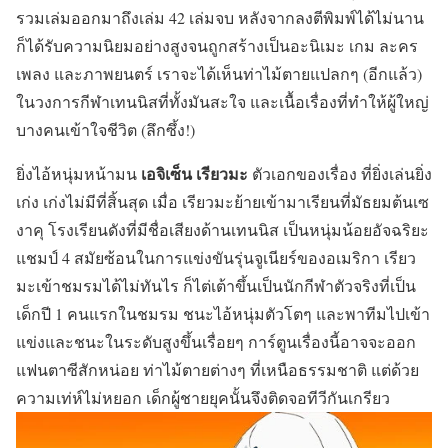
รวมเล่มออกมาถึงเล่ม 42 เล่มจบ หลังจากลงตีพิมพ์ได้ไม่นาน
ก็ได้รับความนิยมอย่างสูงจนถูกสร้างเป็นอะนิเมะ เกม ละคร
เพลง และภาพยนตร์ เราจะได้เห็นท่าไม้ตายแปลกๆ (อีกแล้ว)
ในวงการกีฬาเทนนิสที่ทั้งมันสะใจ และเนื้อเรื่องที่ทำให้ผู้ใหญ่
บางคนเข้าใจชีวิต (ลึกซึ้ง!)
เอจิเซ็น เรียวมะ
ยิ่งไอ้หนุ่มหน้ามน
ตัวเอกของเรื่อง ที่ยิ่งเล่นยิ่ง
เก่ง เก่งไม่มีที่สิ้นสุด เมื่อ เรียวมะย้ายเข้ามาเรียนที่มัธยมต้นเซ
งาคุ โรงเรียนดังที่มีชื่อเสียงด้านเทนนิส เป็นหนุ่มน้อยอัจฉริยะ
แชมป์ 4 สมัยซ้อนในการแข่งขันรุ่นจูเนียร์ของอเมริกา เรียว
มะเข้าชมรมได้ไม่ทันไร ก็ไต่เต้าขึ้นเป็นนักกีฬาตัวจริงที่เป็น
เด็กปี 1 คนแรกในชมรม ชนะไอ้หนุ่มตัวโตๆ และพาทีมไปเข้า
แข่งและชนะในระดับสูงขึ้นเรื่อยๆ การ์ตูนเรื่องนี้อาจจะออก
แฟนตาซีสักหน่อย ท่าไม้ตายต่างๆ ที่เหนือธรรมชาติ แต่ด้วย
ความเท่ห์ไม่หยอก เด็กผู้ชายยุคนั้นจึงติดจอทีวีกันเกรียว