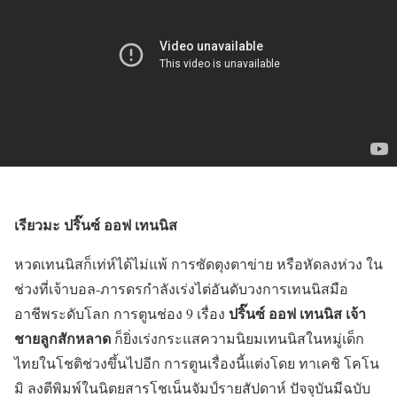
เรียวมะ ปริ๊นซ์ ออฟ เทนนิส
หวดเทนนิสก็เท่ห์ได้ไม่แพ้ การซัดตุงตาข่าย หรือหัดลงห่วง ใน
ช่วงที่เจ้าบอล-ภารดรกำลังเร่งไต่อันดับวงการเทนนิสมือ
ปริ๊นซ์ ออฟ เทนนิส เจ้า
อาชีพระดับโลก การตูนช่อง 9 เรื่อง
ชายลูกสักหลาด
ก็ยิ่งเร่งกระแสความนิยมเทนนิสในหมู่เด็ก
ไทยในโชติช่วงขึ้นไปอีก การตูนเรื่องนี้แต่งโดย ทาเคชิ โคโน
มิ ลงตีพิมพ์ในนิตยสารโชเน็นจัมป์รายสัปดาห์ ปัจจุบันมีฉบับ