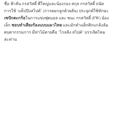
ชื่อ ฟ้าลั่น กรสวัสดิ์ พี่ใหญ่และน้องรอง สกุล กรสวัสดิ์ ถนัด
การใช้ ‘แท็ปปิงสไปค์’ (การตอกลูกด้วยส้น) ประยุกต์ใช้ทักษะ
เซปักตะกร้อ
ในการแข่งฟุตบอล และ ชนะ กรสวัสดิ์ (FW) น้อง
ชอบทำเสียงร้องแบบแมวไทย
เล็ก
และมักทำแต็กติกแกล้งล้ม
ตบตากรรมการ มีท่าไม้ตายคือ ‘โรลลิง สไปค์’ บรรเจิดไหม
ล่ะท่าน