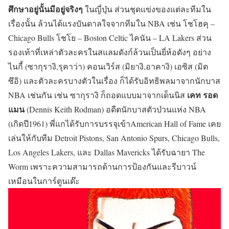
ศึกษาอยู่นั้นมีอยู่จริงๆ
ในญี่ปุ่น ส่วนชุดแข่งของแต่ละทีมใน
เรื่องนั้น ล้วนได้แรงบันดาลใจจากทีมใน NBA เช่น โชโฮคุ –
Chicago Bulls โชโย – Boston Celtic ไคนัน – LA Lakers ส่วน
รองเท้าที่เหล่าตัวละครในสแลมดังก์ล้วนเป็นยี่ห้อดังๆ อย่าง
ไนกี้ (ซากุรางิ,รุคาว่า) คอนเวิร์ส (มิยางิ,อาคางิ) เอซิส (มิต
ซึอิ) และตัวละครบางตัวในเรื่อง ก็ได้รับอิทธิพลมาจากนักบาส
เคท รอด
NBA เช่นกัน เช่น ซากุรางิ ก็ถอดแบบมาจากเด็นนิส
แมน
(Dennis Keith Rodman) อดีตนักบาสตัวป่วนแห่ง NBA
(เกิดปี1961) พี่แกได้รับการบรรจุเข้าAmerican Hall of Fame เคย
เล่นให้กับทีม Detroit Pistons, San Antonio Spurs, Chicago Bulls,
Los Angeles Lakers, และ Dallas Mavericks ได้รับฉายา The
Worm เพราะความสามารถด้านการป้องกันและรีบาวน์
เหมือนในการ์ตูนเด๊ะ