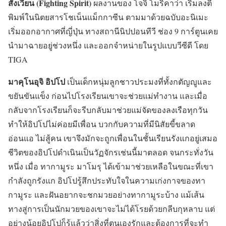
สังเวียน (Fighting Spirit)
ผลงานของ โจจิ โมริคาว่า เริ่มลงตี
พิมพ์ในนิตยสารโชเน็นแม็กกาซีน ตามมาด้วยฉบับอะนิเมะ
เริ่มออกอากาศที่ญี่ปุ่น ทางสถานีนิปปอนทีวี ช่อง 9 การ์ตูนเคย
นำมาฉายอยู่ช่วงหนึ่ง และออกจำหน่ายในรูปแบบวีซีดี โดย
TIGA
มาคุโนอุจิ อิปโป
เป็นเด็กหนุ่มลูกชาวประมงที่ทั้งกตัญญูและ
ขยันขันแข็ง ก่อนไปโรงเรียนเขาจะช่วยแม่ทำงาน และเมื่อ
กลับจากโรงเรียนก็จะรีบกลับมาช่วยแม่จัดของลงเรือทุกวัน
ทำให้อิปโปไม่ค่อยมีเพื่อน บวกกับความที่มีนิสัยขี้ขลาด
อ่อนแอ ไม่สู้คน เขาจึงมักจะถูกเพื่อนในชั้นเรียนรังแกอยู่เสมอ
ชีวิตของอิปโปดำเนินเป็นวัฏจักรเช่นนี้มาตลอด จนกระทั่งวัน
หนึ่ง เมื่อ ทากามูระ มาโมรุ ได้เข้ามาช่วยเหลือในขณะที่เขา
กำลังถูกรังแก อิปโปรู้สึกประทับใจในความเก่งกาจของทา
กามูระ และฝันอยากจะชกมวยอย่างทากามูระบ้าง แม้เส้น
ทางสู่การเป็นนักมวยของเขาจะไม่ได้โรยด้วยกลีบกุหลาบ แต่
อย่างน้อยอิปโปก็รู้แล้วว่าสิ่งที่ตนเองรักและต้องการที่จะทำ