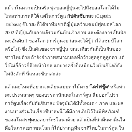
แม้ว่าในความเป็นจริง ฟุตบอลญี่ปุ่นจะไปถึงบอลโลกได้ไม่
กัปตันซึบาสะ
ไกลเท่าเกาหลีใต้ แต่ในการ์ตูน
(Captain
Tsubasa) ซึบาสะก็ได้พาทีมชาติญี่ปุ่นคว้าแชมป์ฟุตบอลโลก
2002 ที่ญี่ปุ่นกับเกาหลีร่วมกันเป็นเจ้าภาพ และต้องการเป็นนัก
เตะอันดับ 1 ของโลก (การ์ตูนจบก่อนจะได้รู้ว่าได้แชมป์โลก
หรือไม่) ซึ่งเป็นฝันของชาวญี่ปุ่น ขณะเดียวกันก็เป็นฝันของ
ชาวไทยด้วย ถ้ายังจำภาพสนามบอลที่กว้างสุดลูกหูลูกตา แต่
วิ่งไม่กี่ก้าวก็ถึงหน้าโกล แต่บางครั้งก็เหมือนวิ่งเป็นกิโลก็ยัง
ไม่ถึงสักที นี่แหละซึบาสะล่ะ
'ไดร์ฟชู๊ต'
แล้วเคยไหมที่อยากจะเลียนแบบท่าไม้ตาย
หรือท่า
เตะประหลาดๆ ของบรรดานักเตะในการ์ตูน ลืมบอกไปว่า
การ์ตูนเรื่องกัปตันซึบาสะ ปัจจุบันได้มีทั้งหมด 4 ภาค และผล
งานบางส่วนในเรื่องซึบาสะนี้ ได้มีการเก็บไว้ในพิพิธภัณฑ์
ของสโมสรฟุตบอลบาร์เซโลนาด้วย แล้วเป็นที่น่าตื่นตาตื่นใจ
คือในภาคเยาวชนโลก ก็ได้ปรากฏทีมชาติไทยในการ์ตูน ใน