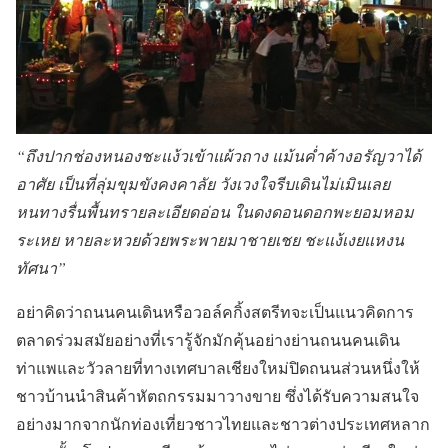
“ถึงปากช่องหนองชะแง้วเข้าแผ้วถาง แม้นค่ำค้างอรัญวาได้
อาศัย เป็นที่ลุ่มขุมขังคงคาลัย วังเวงใจรีบเดินไม่เมินเลย
หนทางรื่นพื้นทรายละเอียดอ่อน ในดงดอนดอกพะยอมหอม
ระเหย หายละหวยด้วยพระพายมาชายเชย ชะแง้เงยแหงน
ทัศนา”
อย่าคิดว่าถนนคนเดินหรือวอล์คกิ้งสตรีทจะเป็นแนวคิดการ
ตลาดร่วมสมัยอย่างที่เรารู้จักมักคุ้นอย่างย่านถนนคนเดิน
ท่าแพและวัวลายที่ทางเทศบาลเชียงใหม่ปิดถนนส่วนหนึ่งให้
ชาวบ้านนำสินค้าหัตถกรรมมาวางขาย ซึ่งได้รับความสนใจ
อย่างมากจากนักท่องเที่ยวชาวไทยและชาวต่างประเทศหลาก