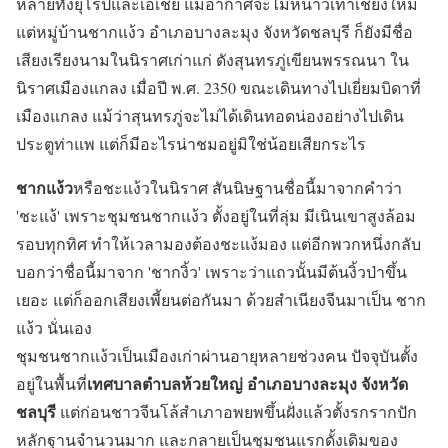
หลายทั้งยุโรปและเอเชีย แม้อากาศจะไม่หนาวเท่าเชียงใหม่
แต่หมู่บ้านชากแง้ว อำเภอบางละมุง จังหวัดชลบุรี ก็ยังมีชื่อ
เสียงเรียงนามในนิราศเก่าแก่ ดังสุนทรภู่เขียนพรรณนา ใน
นิราศเมืองแกลง เมื่อปี พ.ศ. 2350 ขณะเดินทางไปเยี่ยมบิดาที่
เมืองแกลง แม้ว่าสุนทรภู่จะไม่ได้เดินทอดน่องอย่างไปเดิน
ประตูท่าแพ แต่ก็มีอะไรน่าชมอยู่มิใช่น้อยเสียกระไร
ชากแง้ว
หรือชะแง้วในนิราศ สันนิษฐานชื่อนี้มาจากคำว่า
'ชะแง้' เพราะชุมชนชากแง้ว ตั้งอยู่ในที่ลุ่ม มีเนินเขาสูงล้อม
รอบทุกทิศ ทำให้เวลามองต้องชะแง้มอง แต่อีกพวกหนึ่งกลับ
บอกว่าชื่อนี้มาจาก 'ชากงิ้ว' เพราะว่าแถวนั้นมีต้นงิ้วป่าขึ้น
เยอะ แต่ก็ออกเสียงเพี้ยนต่อกันมา ด้วยสำเนียงจีนมาเป็น ชาก
แง้ว นั่นเอง
ชุมชนชากแง้วเป็นเมืองเก่าผ่านอายุหลายช่วงคน ปัจจุบันตั้ง
เทศบาลตำบลห้วยใหญ่ อำเภอบางละมุง จังหวัด
อยู่ในพื้นที่
ชลบุรี
แต่ก่อนชาวจีนโล้สำเภาอพยพขึ้นฝั่งแล้วตั้งรกรากปัก
หลักฐานจำนวนมาก และกลายเป็นชุมชนแรกดั้งเดิมของ