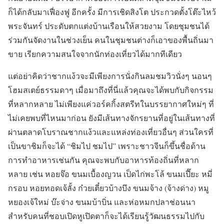
ก็ได้กลับมาเฟื่องฟู อีกครั้ง มีการเชิดสิงโต ประกวดตั้งโต๊ะไหว้
พระจันทร์ ประดับตกแต่งบ้านเรือนให้สวยงาม โดยชุมชนได้
ร่วมกันจัดงานในช่วงเย็น คนในชุมชนต่างก็เอาของพื้นถิ่นมา
ขาย เรียกความสนใจจากนักท่องเที่ยวได้มากทีเดียว
แต่อย่าคิดว่าชากแง้วจะมีเพียงการนั่งกินลมชมวิวนั่งๆ นอนๆ
โฮมสเตย์ธรรมดาๆ เมื่อมาถึงที่นี่แล้วคุณจะได้พบกับกิจกรรม
ที่หลากหลาย ไม่เพียงแค่วอร์คกิ้งสตรีทในบรรยากาศใหม่ๆ ที่
ไม่เคยพบที่ไหนมาก่อน ยังมีเส้นทางจักรยานที่อยู่ในเส้นทางที่
ผ่านตลาดโบราณชากแง้วและแหล่งท่องเที่ยวอื่นๆ ส่วนใครที่
เป็นขาชิมก็จะได้ “ชิมไป ชมไป” เพราะชาวจีนก็ขึ้นชื่อด้าน
การทำอาหารเช่นกัน คุณจะพบกับอาหารท้องถิ่นที่หลาก
หลาย เช่น หอยจ๊อ ขนมเบื้องญวน เป็ดไก่พะโล้ ขนมเปี๊ยะ หมี่
กรอบ หอยทอดเจ้ลั้ง ก๋วยเตี๋ยวบ้างบึง ขนมจ้าง (จ้างด่าง) หมู
หยองเจ้ใหม่ บ๊ะจ่าง ขนมบ้าบิ่น และห่อหมกปลาช่อนนา
สำหรับคนที่ชอบเปิดหูเปิดตาก็จะได้เรียนรู้วัฒนธรรมไปกับ