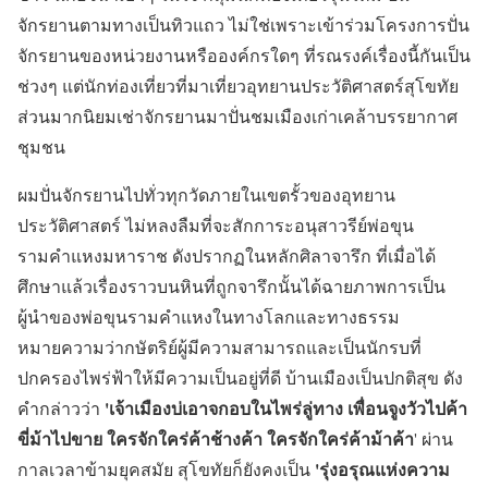
จักรยานตามทางเป็นทิวแถว ไม่ใช่เพราะเข้าร่วมโครงการปั่น
จักรยานของหน่วยงานหรือองค์กรใดๆ ที่รณรงค์เรื่องนี้กันเป็น
ช่วงๆ แต่นักท่องเที่ยวที่มาเที่ยวอุทยานประวัติศาสตร์สุโขทัย
ส่วนมากนิยมเช่าจักรยานมาปั่นชมเมืองเก่าเคล้าบรรยากาศ
ชุมชน
ผมปั่นจักรยานไปทั่วทุกวัดภายในเขตรั้วของอุทยาน
ประวัติศาสตร์ ไม่หลงลืมที่จะสักการะอนุสาวรีย์พ่อขุน
รามคำแหงมหาราช ดังปรากฏในหลักศิลาจารึก ที่เมื่อได้
ศึกษาแล้วเรื่องราวบนหินที่ถูกจารึกนั้นได้ฉายภาพการเป็น
ผู้นำของพ่อขุนรามคำแหงในทางโลกและทางธรรม
หมายความว่ากษัตริย์ผู้มีความสามารถและเป็นนักรบที่
ปกครองไพร่ฟ้าให้มีความเป็นอยู่ที่ดี บ้านเมืองเป็นปกติสุข ดัง
'เจ้าเมืองบ่เอาจกอบในไพร่ลู่ทาง เพื่อนจูงวัวไปค้า
คำกล่าวว่า
ขี่ม้าไปขาย ใครจักใคร่ค้าช้างค้า ใครจักใคร่ค้าม้าค้า
' ผ่าน
'รุ่งอรุณแห่งความ
กาลเวลาข้ามยุคสมัย สุโขทัยก็ยังคงเป็น