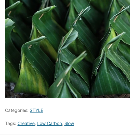
Categories:
STYLE
Tags:
Creative
,
Low Carbon
,
Slow