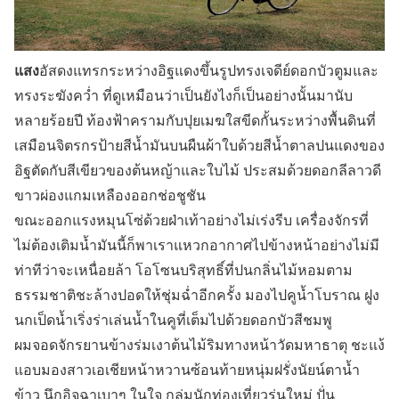
แสง
อัสดงแทรกระหว่างอิฐแดงขึ้นรูปทรงเจดีย์ดอกบัวตูมและ
ทรงระฆังคว่ำ ที่ดูเหมือนว่าเป็นยังไงก็เป็นอย่างนั้นมานับ
หลายร้อยปี ท้องฟ้าครามกับปุยเมฆใสขีดกั้นระหว่างพื้นดินที่
เสมือนจิตรกรป้ายสีน้ำมันบนผืนผ้าใบด้วยสีน้ำตาลปนแดงของ
อิฐตัดกับสีเขียวของต้นหญ้าและใบไม้ ประสมด้วยดอกลีลาวดี
ขาวผ่องแกมเหลืองออกช่อชูชัน
ขณะออกแรงหมุนโซ่ด้วยฝ่าเท้าอย่างไม่เร่งรีบ เครื่องจักรที่
ไม่ต้องเติมน้ำมันนี้ก็พาเราแหวกอากาศไปข้างหน้าอย่างไม่มี
ท่าทีว่าจะเหนื่อยล้า โอโซนบริสุทธิ์ที่ปนกลิ่นไม้หอมตาม
ธรรมชาติชะล้างปอดให้ชุ่มฉ่ำอีกครั้ง มองไปคูน้ำโบราณ ฝูง
นกเป็ดน้ำเริ่งร่าเล่นน้ำในคูที่เต็มไปด้วยดอกบัวสีชมพู
ผมจอดจักรยานข้างร่มเงาต้นไม้ริมทางหน้าวัดมหาธาตุ ชะแง้
แอบมองสาวเอเชียหน้าหวานซ้อนท้ายหนุ่มฝรั่งนัยน์ตาน้ำ
ข้าว นึกอิจฉาเบาๆ ในใจ กลุ่มนักท่องเที่ยวรุ่นใหม่ ปั่น