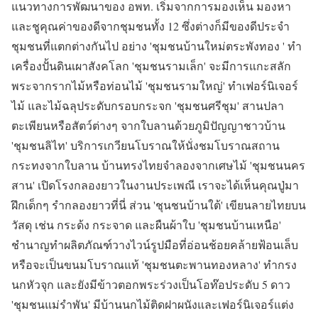
แนวทางการพัฒนาของ อพท. เริ่มจากการมองเห็น มองหา
และชูคุณค่าของดีจากชุมชนทั้ง 12 ซึ่งต่างก็มีของดีประจำ
ชุมชนที่แตกต่างกันไป อย่าง 'ชุมชนบ้านใหม่ตระพังทอง ' ทำ
เครื่องปั้นดินเผาสังคโลก 'ชุมชนรามเล็ก' จะมีการแกะสลัก
พระจากรากไม้หรือท่อนไม้ 'ชุมชนรามใหญ่' ทำเฟอร์นิเจอร์
ไม้ และไม้ฉลุประดับกรอบกระจก 'ชุมชนศรีชุม' สานปลา
ตะเพียนหรือสัตว์ต่างๆ จากใบลานด้วยภูมิปัญญาชาวบ้าน
'ชุมชนลิไท' บริการเกวียนโบราณให้นั่งชมโบราณสถาน
กระทงจากใบลาน บ้านทรงไทยจำลองจากเศษไม้ 'ชุมชนนคร
สาน' เปิดโรงกลองยาวในงานประเพณี เราจะได้เห็นคุณปู่มา
ฝึกเด็กๆ รำกลองยาวที่นี่ ส่วน 'ชุนชนบ้านใต้' เขียนลายไทยบน
วัสดุ เช่น กระด้ง กระจาด และผืนผ้าใบ 'ชุมชนบ้านเหนือ'
ชำนาญทำผลิตภัณฑ์วางไวน์รูปมือที่อ่อนช้อยคล้ายฟ้อนเล็บ
หรือจะเป็นขนมโบราณแท้ 'ชุมชนตะพานทองหลาง' ทำกรง
นกหัวจุก และยังมีข้าวตอกพระร่วงเป็นโอท๊อประดับ 5 ดาว
'ชุมชนแม่รำพัน' มีบ้านนกไม้ติดฝาผนังและเฟอร์นิเจอร์แต่ง