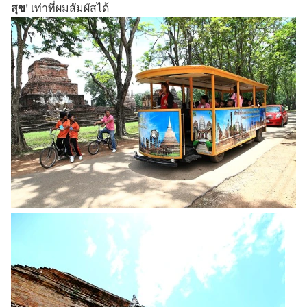
สุข'
เท่าที่ผมสัมผัสได้