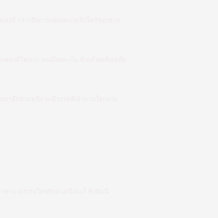
 บทเพลงที่ กล่าวถึงการแสดงความรักใคร่ของชาย
ลงที่ไพเราะ ละเมียดละไม ฟังแล้วเคลิบเคลิ้ม
มายมาอีกส่วนหนึ่ง จะมีวรรคที่เย้ายวนใจกลาย
องหาชาย แบบรอใครสักคนหนึ่งละก็ ตัวฉันนี่