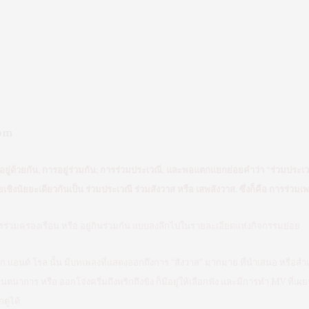
om
ารอยู่ด้วยกัน, การอยู่ร่วมกัน; การร่วมประเวณี. และพอแตกแยกย่อยคำว่า “ร่วมปร
เชิงนัยยะเดียวกันเป็น ร่วมประเวณี ร่วมสังวาส หรือ เสพสังวาส. ซึ่งก็คือ การร่วมเพ
ร่วมครองเรือน หรือ อยู่กินร่วมกัน แบบลงลึกไปในรายละเอียดแห่งกิจกรรมย่อย
อนด์ โรล นั้น มีบทเพลงที่แสดงออกถึงการ “สังวาส” มากมาย ที่นำเสนอ หรือสำแดง
นาการ หรือ ออกโจ่งครึ่มถึงพริกถึงขิง ก็มีอยู่ให้เลือกฟัง และมีการทำ MV ที่เผ
ดูได้