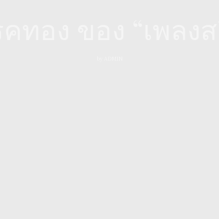
รคทอง ของ “เพลงสย
by
ADMIN