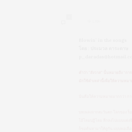
0
1,086
Blowin’ in the songs
โดย : ประมวล ดาระดาษ
p_daradas@hotmail.c
คำว่า ”สังวาส” นั้นหมายถึง “ก
มักใช้คำเหล่านี้เพื่อให้ความหมาย
นั่นคือให้ความหมายมากกว่า การ
บทเพลงจากตะวันตก โลกของ ร็อก แ
โอ้โลมปฏิโลม ลึกลงไปแบบแฝงจินต
ก็ขอค้นหามาให้ดูกัน แบบพอเลือก