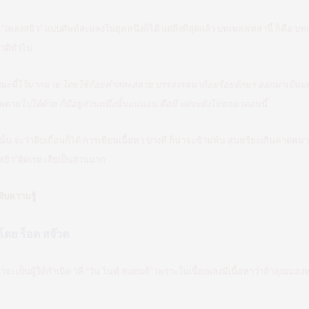
 “เพลงสยิว” แบบศัพท์สะแลงในยุคหนึ่งก็ได้ แต่ถึงที่สุดแล้ว บทเพลงเหล่านี้ ก็คือ
าติทั่วไป
ษณะนี้ไว้มากมาย โดยใช้ถ้อยคำสละสลวย บรรจงรจนาถ้อยร้อยอักษร ออกมาเป็นบทเพ
ไปได้ด้วย ก็มีอยู่ส่วนหนึ่งนั้นแน่นอน คือมี แต่จะยังไม่ยกมาตอนนี้
้น จะว่าดิบเถื่อนก็ได้ การเขียนเนื้อหา บางที ก็น่าจะข้ามพ้น สุนทรียะเกินคาดห
สยิว”ติดเรต เสียเป็นส่วนมาก
ับความรู้
ดย ร็อด สจ๊วต
น่าจะเป็นผู้ให้กำเนิด วลี “วัน ไนท์ สแตนด์” เพราะในเนื้อเพลงมีเนื้อหาว่าถ้าคุณม