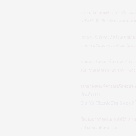
จะว่าเป็น “เพลงสังวาส” หรือ แนว
หญิง ซึ่งเป็นเรื่องปกติของมนุษยช
นักประพันธ์เพลง ก็สร้างงานลัก
สามารถจินตนาการสร้างมโนภาพตาม
หากทว่าโลกของร็อก แอนด์ โรล นั
เป็น “เพลงติดเรท” ประเภท “เพลง
เรามาฟังและพิจารณากันพอประด
อันดับ 10
Da Ya Think I'm Sexy? โ
โด่งดังมากที่สุดในยุค ดิสโก้ เขา
อย่างไรเล่าที่เหมาะสม