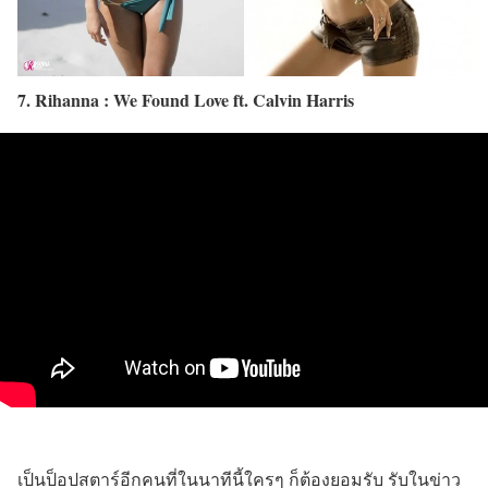
7. Rihanna : We Found Love ft. Calvin Harris
เป็นป็อปสตาร์อีกคนที่ในนาทีนี้ใครๆ ก็ต้องยอมรับ รับในข่าว