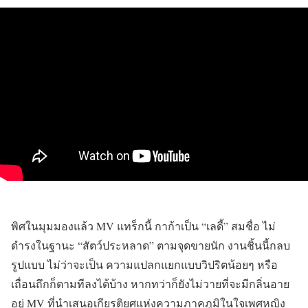
พิศในมุมมองแล้ว MV แทร็กนี้ กาก้าเป็น “เลดี้” สมชื่อ ไม่
ดำรงในฐานะ “สัตว์ประหลาด” ตามจุดขายนัก งานชิ้นนี้กลบ
รูปแบบ ไม่ว่าจะเป็น ความแปลกแยกแบบวิปริตน้อยๆ หรือ
เถื่อนถึกก็ตามทีลงได้บ้าง หากทว่าก็ยังไม่วายที่จะมีกลิ่นอาย
อยู่ MV ที่นำเสนอเกียรติยศแห่งความภาคภูมิในใจเพศหญิง