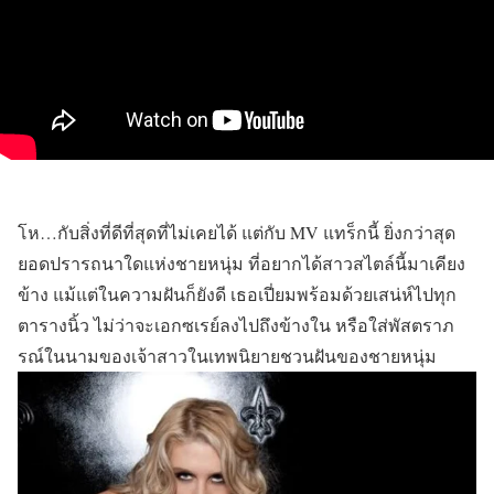
โห…กับสิ่งที่ดีที่สุดที่ไม่เคยได้ แต่กับ MV แทร็กนี้ ยิ่งกว่าสุด
ยอดปรารถนาใดแห่งชายหนุ่ม ที่อยากได้สาวสไตล์นี้มาเคียง
ข้าง แม้แต่ในความฝันก็ยังดี เธอเปี่ยมพร้อมด้วยเสน่ห์ไปทุก
ตารางนิ้ว ไม่ว่าจะเอกซเรย์ลงไปถึงข้างใน หรือใส่พัสตราภ
รณ์ในนามของเจ้าสาวในเทพนิยายชวนฝันของชายหนุ่ม