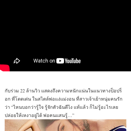
กับร่วม 22 ล้านวิว แสดงถึงความหนักแน่นในแนวทางป็อปร็
อก ที่โดดเด่น ในสไตล์พ่อแง่แม่งอน ที่สาวเจ้าเย้าหนุ่มคนรัก
ว่า “ไหนบอกว่ารู้ใจ รู้จักตัวฉันดีไง แท้แล้ว ก็ไม่รู้อะไรเลย
ปล่อยให้เหงาอยู่ได้ พ่อคนแสนรู้…”