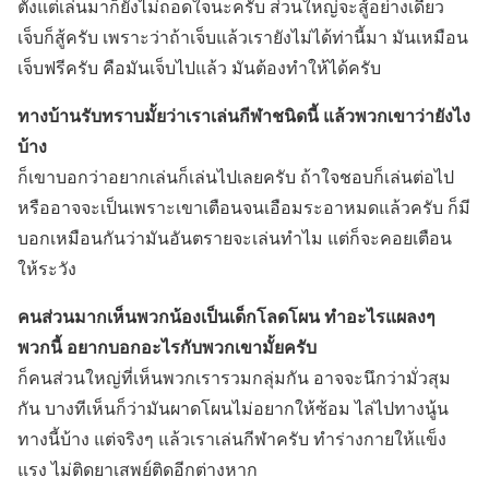
ตั้งแต่เล่นมาก็ยังไม่ถอดใจนะครับ ส่วนใหญ่จะสู้อย่างเดียว
เจ็บก็สู้ครับ เพราะว่าถ้าเจ็บแล้วเรายังไม่ได้ท่านี้มา มันเหมือน
เจ็บฟรีครับ คือมันเจ็บไปแล้ว มันต้องทำให้ได้ครับ
ทางบ้านรับทราบมั้ยว่าเราเล่นกีฬาชนิดนี้ แล้วพวกเขาว่ายังไง
บ้าง
ก็เขาบอกว่าอยากเล่นก็เล่นไปเลยครับ ถ้าใจชอบก็เล่นต่อไป
หรืออาจจะเป็นเพราะเขาเตือนจนเอือมระอาหมดแล้วครับ ก็มี
บอกเหมือนกันว่ามันอันตรายจะเล่นทำไม แต่ก็จะคอยเตือน
ให้ระวัง
คนส่วนมากเห็นพวกน้องเป็นเด็กโลดโผน ทำอะไรแผลงๆ
พวกนี้ อยากบอกอะไรกับพวกเขามั้ยครับ
ก็คนส่วนใหญ่ที่เห็นพวกเรารวมกลุ่มกัน อาจจะนึกว่ามั่วสุม
กัน บางทีเห็นก็ว่ามันผาดโผนไม่อยากให้ซ้อม ไล่ไปทางนู้น
ทางนี้บ้าง แต่จริงๆ แล้วเราเล่นกีฬาครับ ทำร่างกายให้แข็ง
แรง ไม่ติดยาเสพย์ติดอีกต่างหาก