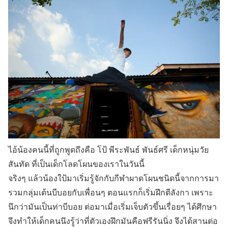
ไอ้น้องคนนี้ที่ถูกพูดถึงคือ โป้ พีระพันธ์ พันธ์ศรี เด็กหนุ่มวัย
สันทัด ที่เป็นเด็กโลดโผนของเราในวันนี้
จริงๆ แล้วน้องใป้มาเริ่มรู้จักกับกีฬาผาดโผนชนิดนี้จากการมา
รวมกลุ่มเต้นบีบอยกับเพื่อนๆ ตอนแรกก็เริ่มฝึกตีลังกา เพราะ
นึกว่ามันเป็นท่าบีบอย ต่อมาเมื่อเริ่มเจ็บตัวขึ้นเรื่อยๆ ได้ศึกษา
จึงทำให้เด็กคนนึงรู้ว่าที่ตัวเองฝึกมันคือฟรีรันนิ่ง จึงได้สานต่อ