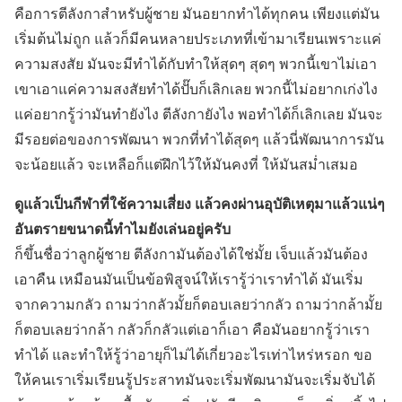
คือการตีลังกาสำหรับผู้ชาย มันอยากทำได้ทุกคน เพียงแต่มัน
เริ่มต้นไม่ถูก แล้วก็มีคนหลายประเภทที่เข้ามาเรียนเพราะแค่
ความสงสัย มันจะมีทำได้กับทำให้สุดๆ สุดๆ พวกนี้เขาไม่เอา
เขาเอาแค่ความสงสัยทำได้ปั๊บก็เลิกเลย พวกนี้ไม่อยากเก่งไง
แค่อยากรู้ว่ามันทำยังไง ตีลังกายังไง พอทำได้ก็เลิกเลย มันจะ
มีรอยต่อของการพัฒนา พวกที่ทำได้สุดๆ แล้วนี่พัฒนาการมัน
จะน้อยแล้ว จะเหลือก็แต่ฝึกไว้ให้มันคงที่ ให้มันสม่ำเสมอ
ดูแล้วเป็นกีฬาที่ใช้ความเสี่ยง แล้วคงผ่านอุบัติเหตุมาแล้วแน่ๆ
อันตรายขนาดนี้ทำไมยังเล่นอยู่ครับ
ก็ขึ้นชื่อว่าลูกผู้ชาย ตีลังกามันต้องได้ใช่มั้ย เจ็บแล้วมันต้อง
เอาคืน เหมือนมันเป็นข้อพิสูจน์ให้เรารู้ว่าเราทำได้ มันเริ่ม
จากความกลัว ถามว่ากลัวมั้ยก็ตอบเลยว่ากลัว ถามว่ากล้ามั้ย
ก็ตอบเลยว่ากล้า กลัวก็กลัวแต่เอาก็เอา คือมันอยากรู้ว่าเรา
ทำได้ และทำให้รู้ว่าอายุก็ไม่ได้เกี่ยวอะไรเท่าไหร่หรอก ขอ
ให้คนเราเริ่มเรียนรู้ประสาทมันจะเริ่มพัฒนามันจะเริ่มจับได้