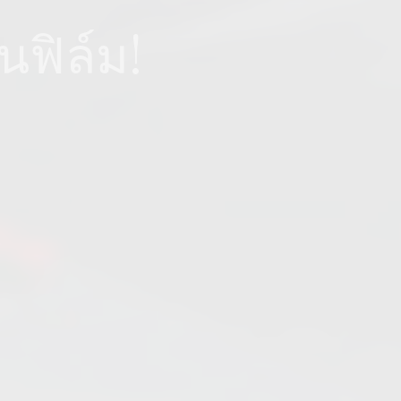
นฟิล์ม!