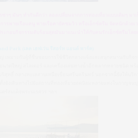
่าๆ มันๆ ทำกันดีกว่า ลองเปลี่ยนจากการท่องเที่ยวแบบเดิมๆ มาเป็
วยการพายเรือแคนู พายเรือคายัคชมวิว หรือเอ็กซ์ตรีม จัดหนักด้วยเวกบ
ที่ประกอบกิจกรรมดับร้อนสุดมันมาแนะนำให้กับคนรักเอ็กซ์ตรีมโด
nd Park (เลค เฮฟเว่น รีสอร์ท แอนด์ พาร์ค)
่ เหมาะกับผู้ที่ชื่นชอบการใช้ชีวิตกลางแจ้งและสนุกสนานกับกิจกรร
ำขนาดใหญ่ สไลเดอร์ และเครื่องเล่นทางน้ำอีกหลากหลายชนิด พร้อ
ริสุทธิ์ กลางทะเลสาบเหนือเขื่อนศรีนครินทร์ นอกจากนี้ยังให้บ
้งยังเดินทางไปยังสถานที่ท่องเที่ยวยอดนิยมหลายแห่งในกาญจนบุร
ยนตร์สมเด็จพระนเรศวร ฯลฯ