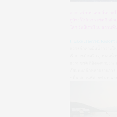
อากาศร้อนๆ แบบนี้หาอะไรซ
ดูบ้างก็ไม่เลว จะชิลชิลด้
ใคร วันนี้เรามี 10 สถาน
1. Lake Haeven Resort a
สวรรค์กลางผืนน้ำกว้างใหญ
เรือยอชต์ชมวิว ลูกบอลน้
ธรรมชาติ ที่ยังคงสวยงามบ
ภัยบนบกอีกหลายรายการ ทั
ขมิ้น สถานที่ถ่ายทำภาพ