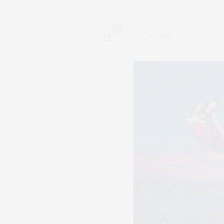
0
24,582