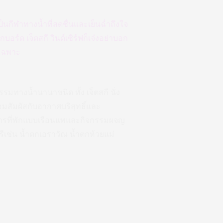
นกีฬาทางน้ำที่สดชื่นและเย็นฉ่ำถึงใจ
อร์ด เจ็ตสกี วินด์เซิร์ฟก็เจ๋งอย่าบอก
ยเฉพาะ
มทางน้ำนานาชนิด ทั้ง เจ็ตสกี นั่ง
มสัมผัสกับอากาศบริสุทธิ์และ
ริการที่พักแบบเรือนแพและกิจกรรมผจญ
ีเช่น น้ำตกเอราวัณ น้ำตกห้วยแม่